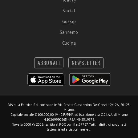
Social
Gossip
Sanremo
Cucina
ABBONATI
NEWSLETTER
Visibilia Editrice S.r.l.
con sede in Via Privata Giovannino De Grassi 12/12A, 20123
Milano.
Capitale sociale € 100.000,00 I.V. - C.F./P.IVA ed iscrizione alla C.C.I.A.A. di Milano
N.10269990965 - REA MI-2519578.
Novella 2000 © 2026. Iscritta al ROC con il n.37767. Tutti i diritti di proprietà
letteraria ed artistica riservati.