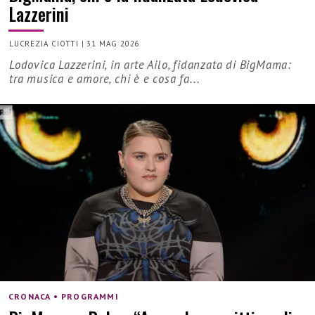
Lazzerini
LUCREZIA CIOTTI
|
31 MAG 2026
Lodovica Lazzerini, in arte Ailo, fidanzata di BigMama:
tra musica e amore, chi è e cosa fa...
CRONACA • PROGRAMMI