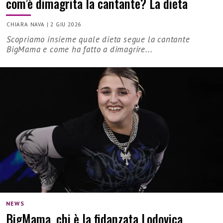
com’è dimagrita la cantante? La dieta
CHIARA NAVA
|
2 GIU 2026
Scopriamo insieme quale dieta segue la cantante
BigMama e come ha fatto a dimagrire...
NEWS
BigMama, chi è la fidanzata Lodovica