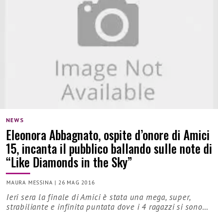
NEWS
Eleonora Abbagnato, ospite d’onore di Amici
15, incanta il pubblico ballando sulle note di
“Like Diamonds in the Sky”
MAURA MESSINA
|
26 MAG 2016
Ieri sera la finale di Amici è stata una mega, super,
strabiliante e infinita puntata dove i 4 ragazzi si sono…