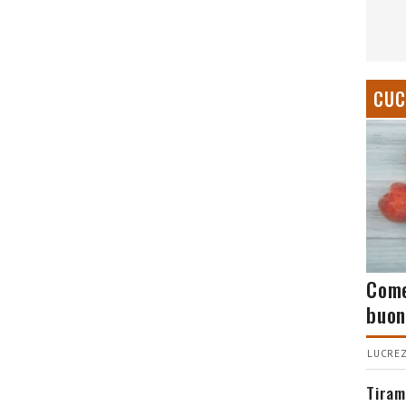
CUC
Come
buon
LUCREZ
Tiram