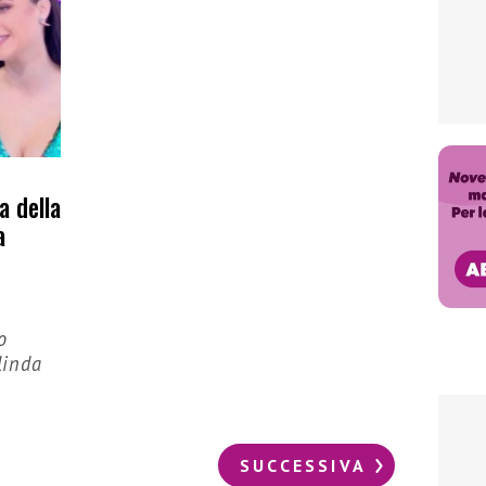
a della
a
ò
o
linda
SUCCESSIVA