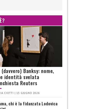
 È?
è (davvero) Banksy: nome,
 e identità svelata
’inchiesta Reuters
IA CIOTTI | 13 GIUGNO 2026
ma, chi è la fidanzata Lodovica
rini