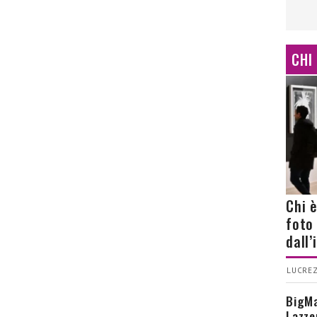
CHI
Chi 
foto
dall
LUCREZ
BigMa
Lazze