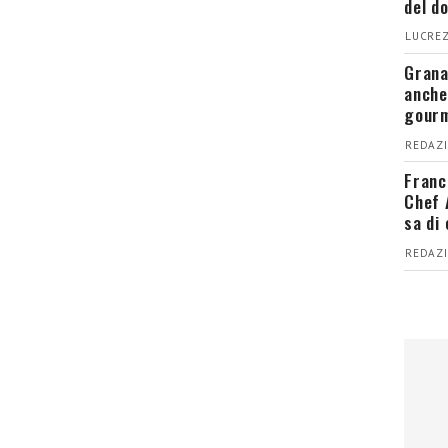
del d
LUCREZ
Grana
anche
gour
REDAZI
Franc
Chef 
sa di
REDAZI