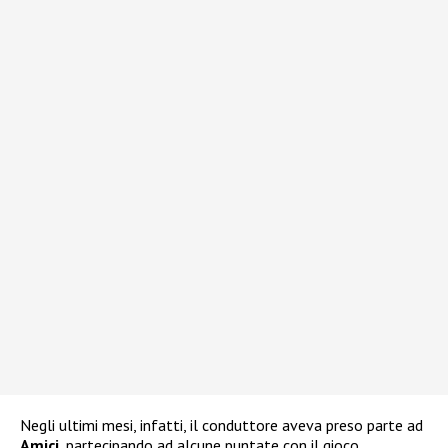
Negli ultimi mesi, infatti, il conduttore aveva preso parte ad
Amici
, partecipando ad alcune puntate con il gioco