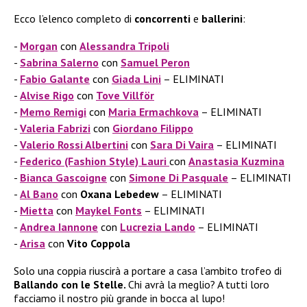
Ecco l’elenco completo di
concorrenti
e
ballerini
:
Morgan
con
Alessandra Tripoli
Sabrina Salerno
con
Samuel Peron
Fabio Galante
con
Giada Lini
– ELIMINATI
Alvise Rigo
con
Tove Villför
Memo Remigi
con
Maria Ermachkova
– ELIMINATI
Valeria Fabrizi
con
Giordano Filippo
Valerio Rossi Albertini
con
Sara Di Vaira
– ELIMINATI
Federico (Fashion Style) Lauri
con
Anastasia Kuzmina
Bianca Gascoigne
con
Simone Di Pasquale
– ELIMINATI
Al Bano
con
Oxana Lebedew
– ELIMINATI
Mietta
con
Maykel Fonts
– ELIMINATI
Andrea Iannone
con
Lucrezia Lando
– ELIMINATI
Arisa
con
Vito Coppola
Solo una coppia riuscirà a portare a casa l’ambito trofeo di
Ballando con le Stelle.
Chi avrà la meglio? A tutti loro
facciamo il nostro più grande in bocca al lupo!