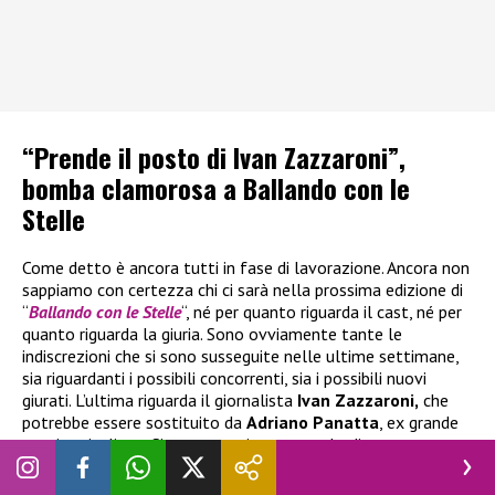
“Prende il posto di Ivan Zazzaroni”,
bomba clamorosa a Ballando con le
Stelle
Come detto è ancora tutti in fase di lavorazione. Ancora non
sappiamo con certezza chi ci sarà nella prossima edizione di
“
Ballando con le Stelle
“, né per quanto riguarda il cast, né per
quanto riguarda la giuria. Sono ovviamente tante le
indiscrezioni che si sono susseguite nelle ultime settimane,
sia riguardanti i possibili concorrenti, sia i possibili nuovi
giurati. L’ultima riguarda il giornalista
Ivan Zazzaroni,
che
potrebbe essere sostituito da
Adriano Panatta
, ex grande
tennista italiano. Si tratta ovviamente solo di una
indiscrezione in quanto, tempo fa, lo stesso Zazzaroni aveva
confermato la sua presenza al dance show Rai durante una