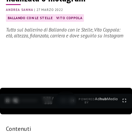
ANDREA SANNA
|
27 MARZO 2022
BALLANDO CON LE STELLE
VITO COPPOLA
Tutto sul ballerino di Ballando con le Stelle, Vito Coppola:
età, altezza, fidanzata, carriera e dove seguirlo su Instagram
0:30 /
Ad
hub
Media
POWERED
1
/
2
3:35
BY
Contenuti