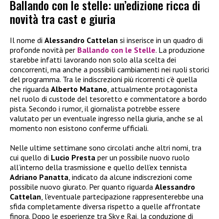
Ballando con le stelle: un’edizione ricca di
novità tra cast e giuria
Il nome di
Alessandro Cattelan
si inserisce in un quadro di
profonde novità per
Ballando con le Stelle
. La produzione
starebbe infatti lavorando non solo alla scelta dei
concorrenti, ma anche a possibili cambiamenti nei ruoli storici
del programma. Tra le indiscrezioni più ricorrenti c’è quella
che riguarda
Alberto Matano
, attualmente protagonista
nel ruolo di custode del tesoretto e commentatore a bordo
pista. Secondo i rumor, il giornalista potrebbe essere
valutato per un eventuale ingresso nella giuria, anche se al
momento non esistono conferme ufficiali.
Nelle ultime settimane sono circolati anche altri nomi, tra
cui quello di
Lucio Presta
per un possibile nuovo ruolo
all’interno della trasmissione e quello dell’ex tennista
Adriano Panatta
, indicato da alcune indiscrezioni come
possibile nuovo giurato. Per quanto riguarda
Alessandro
Cattelan
, l’eventuale partecipazione rappresenterebbe una
sfida completamente diversa rispetto a quelle affrontate
finora. Dopo le esperienze tra Sky e Rai, la conduzione di