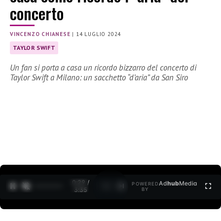
concerto
VINCENZO CHIANESE
|
14 LUGLIO 2024
TAYLOR SWIFT
Un fan si porta a casa un ricordo bizzarro del concerto di
Taylor Swift a Milano: un sacchetto “d’aria” da San Siro
0:30 /
Ad
hub
Media
POWERED
1
/
2
3:35
BY