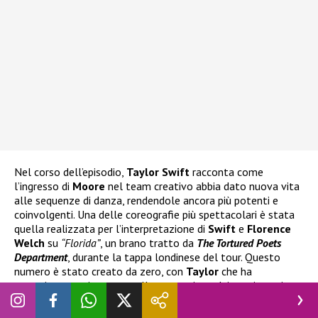
Nel corso dell’episodio,
Taylor Swift
racconta come
l’ingresso di
Moore
nel team creativo abbia dato nuova vita
alle sequenze di danza, rendendole ancora più potenti e
coinvolgenti. Una delle coreografie più spettacolari è stata
quella realizzata per l’interpretazione di
Swift
e
Florence
Welch
su
“Florida”
, un brano tratto da
The Tortured Poets
Department
, durante la tappa londinese del tour. Questo
numero è stato creato da zero, con
Taylor
che ha
partecipato attivamente alla costruzione dei movimenti.
Ma la connessione tra
Taylor Swift
e
Emma Stone
non si