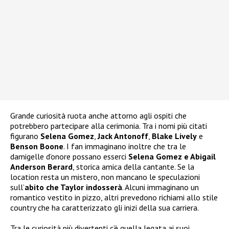
Grande curiosità ruota anche attorno agli ospiti che
potrebbero partecipare alla cerimonia. Tra i nomi più citati
figurano
Selena Gomez
,
Jack Antonoff
,
Blake Lively
e
Benson Boone
. I fan immaginano inoltre che tra le
damigelle d’onore possano esserci
Selena Gomez e Abigail
Anderson Berard
, storica amica della cantante. Se la
location resta un mistero, non mancano le speculazioni
sull’
abito che Taylor indosserà
. Alcuni immaginano un
romantico vestito in pizzo, altri prevedono richiami allo stile
country che ha caratterizzato gli inizi della sua carriera.
Tra le curiosità più divertenti c’è quella legata ai suoi