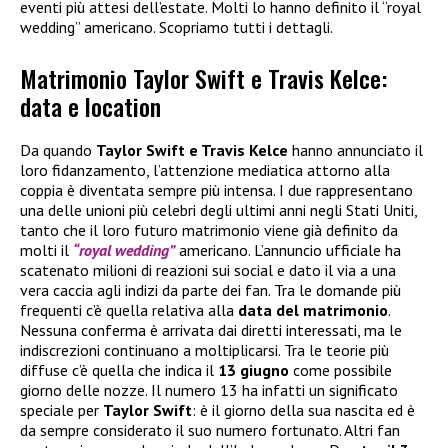
eventi più attesi dell’estate. Molti lo hanno definito il “royal
wedding” americano. Scopriamo tutti i dettagli.
Matrimonio Taylor Swift e Travis Kelce:
data e location
Da quando
Taylor Swift e Travis Kelce
hanno annunciato il
loro fidanzamento, l’attenzione mediatica attorno alla
coppia è diventata sempre più intensa. I due rappresentano
una delle unioni più celebri degli ultimi anni negli Stati Uniti,
tanto che il loro futuro matrimonio viene già definito da
molti il
“royal wedding”
americano. L’annuncio ufficiale ha
scatenato milioni di reazioni sui social e dato il via a una
vera caccia agli indizi da parte dei fan. Tra le domande più
frequenti c’è quella relativa alla
data del matrimonio
.
Nessuna conferma è arrivata dai diretti interessati, ma le
indiscrezioni continuano a moltiplicarsi. Tra le teorie più
diffuse c’è quella che indica il
13 giugno
come possibile
giorno delle nozze. Il numero 13 ha infatti un significato
speciale per
Taylor Swift
: è il giorno della sua nascita ed è
da sempre considerato il suo numero fortunato. Altri fan