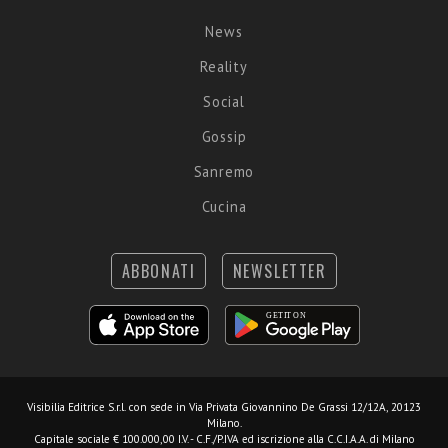
News
Reality
Social
Gossip
Sanremo
Cucina
ABBONATI
NEWSLETTER
Visibilia Editrice S.r.l.
con sede in Via Privata Giovannino De Grassi 12/12A, 20123
Milano.
Capitale sociale € 100.000,00 I.V. - C.F./P.IVA ed iscrizione alla C.C.I.A.A. di Milano