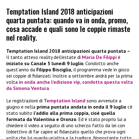
Temptation Island 2018 anticipazioni
quarta puntata: quando va in onda, promo,
cosa accade e quali sono le coppie rimaste
nel reality.
Temptation Island 2018 anticipazioni quarta puntata –
Il tanto atteso reality dell’estate di
Maria De Filippi
è
iniziato su Canale 5 lunedì 9 luglio
. Condotto anche
quest’anno da
Filippo Bisciglia,
il programma vede in gioco
sei coppie di fidanzati. Inoltre a settembre andrà per la prima
volta
in onda anche l’edizione vip, condotta questa volta
da
Simona Ventura
.
Le registrazioni di
Temptation Island
sono avvenute a
giugno e nella
prima puntata andata in onda il 9 luglio
c’è
stato subito
l’addio alla prima coppia, cioè quella
formata da Valentina e Oronzo
. Ed è stato proprio lui a
chiedere il video a seguito di uno scherzo fatto da lei con
l’obiettivo di far capire al fidanzato quello che prova ogni
volta che lui guarda un’altra e la tradisce. Nonostante tutto,