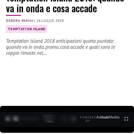
va in onda e cosa accade
DEBORA PARIGI
|
16 LUGLIO 2018
TEMPTATION ISLAND
Temptation Island 2018 anticipazioni quarta puntata:
quando va in onda, promo, cosa accade e quali sono le
coppie rimaste nel…
0:27 /
Ad
hub
Media
POWERED
1
/
2
1:40
BY