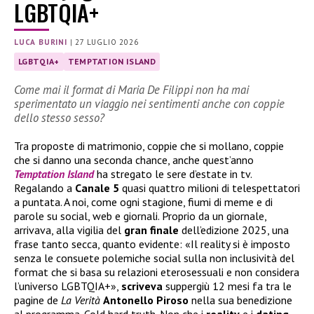
LGBTQIA+
LUCA BURINI
|
27 LUGLIO 2026
LGBTQIA+
TEMPTATION ISLAND
Come mai il format di Maria De Filippi non ha mai
sperimentato un viaggio nei sentimenti anche con coppie
dello stesso sesso?
Tra proposte di matrimonio, coppie che si mollano, coppie
che si danno una seconda chance, anche quest’anno
Temptation Island
ha stregato le sere d’estate in tv.
Regalando a
Canale 5
quasi quattro milioni di telespettatori
a puntata. A noi, come ogni stagione, fiumi di meme e di
parole su social, web e giornali. Proprio da un giornale,
arrivava, alla vigilia del
gran
finale
dell’edizione 2025, una
frase tanto secca, quanto evidente: «Il reality si è imposto
senza le consuete polemiche social sulla non inclusività del
format che si basa su relazioni eterosessuali e non considera
l’universo LGBTQIA+»,
scriveva
suppergiù 12 mesi fa tra le
pagine de
La Verità
Antonello
Piroso
nella sua benedizione
al programma. Cold hard truth. Non che i
reality
e i
dating