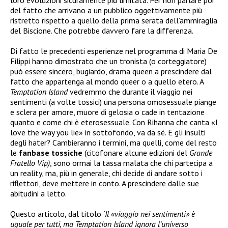
loro evoluzioni sicuramente più limitata. Per non parlare poi
del fatto che arrivano a un pubblico oggettivamente più
ristretto rispetto a quello della prima serata dell’ammiraglia
del Biscione. Che potrebbe davvero fare la differenza.
Di fatto le precedenti esperienze nel programma di Maria De
Filippi hanno dimostrato che un tronista (o corteggiatore)
può essere sincero, bugiardo, drama queen a prescindere dal
fatto che appartenga al mondo queer o a quello etero. A
Temptation Island
vedremmo che durante il viaggio nei
sentimenti (a volte tossici) una persona omosessuale piange
e sclera per amore, muore di gelosia o cade in tentazione
quanto e come chi è eterosessuale. Con Rihanna che canta «I
love the way you lie» in sottofondo, va da sé. E gli insulti
degli hater? Cambieranno i termini, ma quelli, come del resto
le
fanbase
tossiche
(citofonare alcune edizioni del
Grande
Fratello Vip)
, sono ormai la tassa malata che chi partecipa a
un reality, ma, più in generale, chi decide di andare sotto i
riflettori, deve mettere in conto. A prescindere dalle sue
abitudini a letto.
Questo articolo, dal titolo
‘Il «viaggio nei sentimenti» è
uguale per tutti, ma Temptation Island ignora l’universo