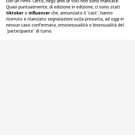
con un rvm». Certo, negli anni le voci non sono mancate.
Quasi puntualmente, di edizione in edizione, ci sono stati
tiktoker
o
influencer
che, annunciato il “cast”, hanno
ricevuto e rilanciato segnalazioni sulla presunta, ad oggi in
nessun caso confermata, omosessualità o bisessualità del
“partecipante” di turno.