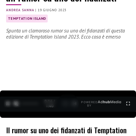
ANDREA SANNA
|
19 GIUGNO 2023
TEMPTATION ISLAND
Spunta un clamoroso rumor su uno dei fidanzati di questa
edizione di Temptation Island 2023. Ecco cosa è emerso
0:15 /
Ad
hub
Media
POWERED
1
/
2
1:40
BY
Il rumor su uno dei fidanzati di Temptation