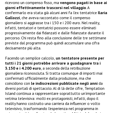
ricevono un compenso fisso, ma
vengono pagati in base ai
giorni effettivamente trascorsi nel villaggio
. A
confermarlo era stata già alcuni anni fa l’ex tentatrice
Ilaria
Gallozzi
, che aveva raccontato come il compenso
giornaliero si aggirasse tra i 150 e i 200 euro. Nel reality,
infatti, tentatori e tentatrici possono essere eliminati
progressivamente dai fidanzati e dalle fidanzate durante il
percorso. Chi resta fino alla conclusione delle tre settimane
previste dal programma può quindi accumulare una cifra
decisamente più alta.
Facendo un semplice calcolo,
un tentatore presente per
tutti i 21 giorni potrebbe arrivare a guadagnare tra i
3.150 e i 4.200 euro
, a seconda della retribuzione
giornaliera riconosciuta. Si tratta comunque di importi mai
confermati ufficialmente dalla produzione, ma che
coincidono con
le indiscrezioni pubblicate negli anni
da
diversi portali di spettacolo. Al di là delle cifre, Temptation
Island continua a rappresentare soprattutto un’importante
vetrina televisiva: molti ex protagonisti, infatti, dopo il
reality hanno costruito una carriera da influencer o volto
televisivo, trasformando l’esperienza nel programma in