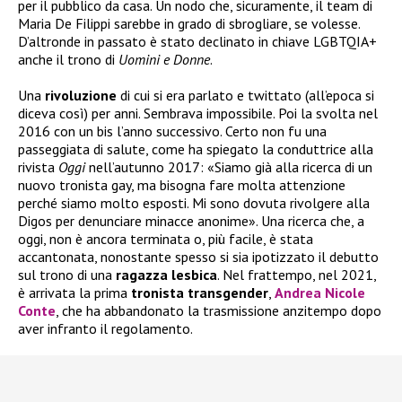
per il pubblico da casa. Un nodo che, sicuramente, il team di
Maria De Filippi sarebbe in grado di sbrogliare, se volesse.
D’altronde in passato è stato declinato in chiave LGBTQIA+
anche il trono di
Uomini e Donne
.
Una
rivoluzione
di cui si era parlato e twittato (all’epoca si
diceva così) per anni. Sembrava impossibile. Poi la svolta nel
2016 con un bis l’anno successivo. Certo non fu una
passeggiata di salute, come ha spiegato la conduttrice alla
rivista
Oggi
nell’autunno 2017: «Siamo già alla ricerca di un
nuovo tronista gay, ma bisogna fare molta attenzione
perché siamo molto esposti. Mi sono dovuta rivolgere alla
Digos per denunciare minacce anonime». Una ricerca che, a
oggi, non è ancora terminata o, più facile, è stata
accantonata, nonostante spesso si sia ipotizzato il debutto
sul trono di una
ragazza
lesbica
. Nel frattempo, nel 2021,
è arrivata la prima
tronista
transgender
,
Andrea Nicole
Conte
, che ha abbandonato la trasmissione anzitempo dopo
aver infranto il regolamento.