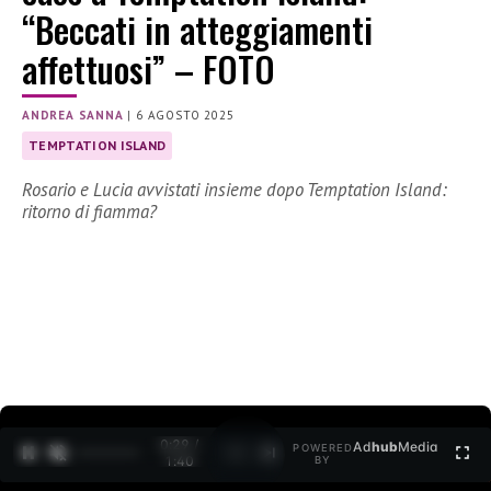
“Beccati in atteggiamenti
affettuosi” – FOTO
ANDREA SANNA
|
6 AGOSTO 2025
TEMPTATION ISLAND
Rosario e Lucia avvistati insieme dopo Temptation Island:
ritorno di fiamma?
0:30 /
Ad
hub
Media
POWERED
1
/
2
1:40
BY