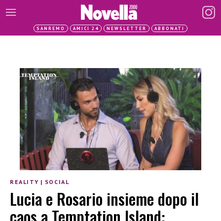
SANREMO
AMICI 24
NEWSLETTER
ABBONATI
REALITY
|
SOCIAL
Lucia e Rosario insieme dopo il
caos a Temptation Island: