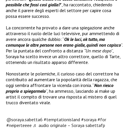
possibile che fossi così gialla?
”, ha raccontato, chiedendo
anche il parere degli esperti del settore per capire cosa
possa essere successo.
La concorrente ha provato a dare una spiegazione anche
attraverso il ruolo delle luci televisive, pur ammettendo di
avere ancora qualche dubbio: “
Ok le luci, ok tutto, ma
comunque le altre persone non erano gialle, quindi non capisco
”.
Per la puntata del confronto a distanza
“Un mese dopo
”,
Soraya ha scelto invece un altro correttore, quello di Tarte,
ottenendo un risultato apparso differente.
Nonostante le polemiche, il curioso caso del correttore ha
contribuito ad aumentare la popolarità della ragazza, che
oggi sembra affrontare la vicenda con ironia. “
Non riesco
proprio a spiegarmelo
”, ha ammesso, lasciando ai make up
artist il compito di trovare una risposta al mistero di quel
trucco diventato virale.
@soraya.sabetta6
#temptationisland
#soraya
#for
#neiperteeee
♬ audio originale – Soraya sabettafp