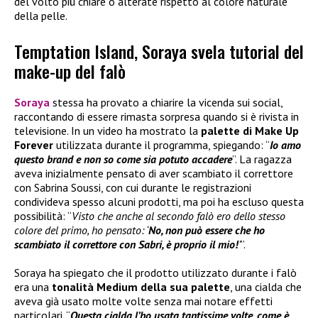
del volto più chiare o alterate rispetto al colore naturale
della pelle.
Temptation Island, Soraya svela tutorial del
make-up del falò
Soraya
stessa ha provato a chiarire la vicenda sui social,
raccontando di essere rimasta sorpresa quando si è rivista in
televisione. In un video ha mostrato la
palette di
Make Up
Forever
utilizzata durante il programma, spiegando: “
Io amo
questo brand e non so come sia potuto accadere
”. La ragazza
aveva inizialmente pensato di aver scambiato il correttore
con Sabrina Soussi, con cui durante le registrazioni
condivideva spesso alcuni prodotti, ma poi ha escluso questa
possibilità: “
Visto che anche al secondo falò ero dello stesso
colore del primo, ho pensato: ‘
No, non può essere che ho
scambiato il correttore con Sabri, è proprio il mio!
’
”.
Soraya ha spiegato che il prodotto utilizzato durante i falò
era una
tonalità Medium della sua palette
, una cialda che
aveva già usato molte volte senza mai notare effetti
particolari. “
Questa cialda l’ho usata tantissime volte, come è