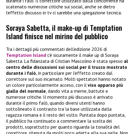
durante i falò. Il correttore utilizzato dalla concorrente ha
scatenato numerose critiche sui social, anche se dietro
l’effetto discusso in tv ci sarebbe una spiegazione tecnica.
Soraya Sabetta, il make-up di Temptation
Island finisce nel mirino del pubblico
Tra i dettagli più commentati dell’edizione 2026 di
Temptation Island
c’è sicuramente il make up di Soraya
Sabetta. La fidanzata di Cristian Mascolino è stata spesso
al
centro delle discussioni sui social per il trucco mostrato
durante i falò
, in particolare per l’effetto creato dal
correttore sul suo incarnato. Molti spettatori hanno notato
un colore particolarmente acceso, con il
viso apparso più
giallo del normale
, dando vita a meme, battute e
numerose critiche. Il momento più discusso è arrivato
durante il primo falò, quando diversi utenti hanno
sottolineato il contrasto tra la base utilizzata dalla
ragazza romana e il resto del volto. Puntata dopo puntata,
il pubblico ha continuato a commentare la scelta dei
prodotti, soprattutto per quanto riguarda la tonalità del
correttore, ritenuta da molti poco adatta alla sua pelle. Non