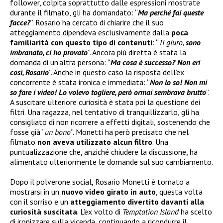
follower, colpita soprattutto dalle espressioni mostrate
durante il filmato, gli ha domandato: “
Ma perché fai queste
facce?
”. Rosario ha cercato di chiarire che il suo
atteggiamento dipendeva esclusivamente dalla
poca
familiarità con questo tipo di contenuti
: “
Ti giuro,
sono
imbranato, ci ho provato
”. Ancora più diretta è stata la
domanda di un’altra persona: “
Ma cosa è successo? Non eri
così, Rosario
”. Anche in questo caso la risposta dell’ex
concorrente è stata ironica e immediata: “
Non lo so! Non mi
so fare i video! Lo volevo togliere, però ormai sembrava brutto
”.
A suscitare ulteriore curiosità è stata poi la questione dei
filtri. Una ragazza, nel tentativo di tranquillizzarlo, gli ha
consigliato di non ricorrere a effetti digitali, sostenendo che
fosse già “
un bono
”. Monetti ha però precisato che nel
filmato
non aveva utilizzato alcun filtro
. Una
puntualizzazione che, anziché chiudere la discussione, ha
alimentato ulteriormente le domande sul suo cambiamento.
Dopo il polverone social, Rosario Monetti è tornato a
mostrarsi in un
nuovo video girato in auto
, questa volta
con il sorriso e un
atteggiamento divertito davanti alla
curiosità suscitata
. L’ex volto di
Temptation Island
ha scelto
di ironizzare sulla vicenda, continuando a ricondurre il