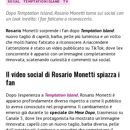
SOCIAL
TEMPTATION ISLAND
TV
Dopo Temptation Island, Rosario Monetti torna sui social con
un look inedito: i fan faticano a riconoscerlo.
Rosario
Monetti sorprende i fan dopo
Temptation Island
:
nuovo taglio di capelli, barba, pelle più luminosa e un volto
che molti hanno faticato a riconoscere. A riaccendere
l’attenzione è stato un video pubblicato su TikTok, dove l’ex
concorrente è apparso con un’immagine completamente
rinnovata, scatenando curiosità e commenti sui social.
Il video social di Rosario Monetti spiazza i
fan
Dopo l’esperienza a
Temptation Island
, Rosario Monetti è
apparso profondamente diverso rispetto a come il pubblico
lo aveva conosciuto nel programma. Il cambiamento è
emerso già durante lo
speciale
Un Mese Dopo
, trasmesso su
Canale 5, dove l’ex protagonista ha mostrato un’immagine
rinnovata: capelli con un nuovo taglio, barba diversa, pelle
dall’aspetto più luminoso e orecchini che completano il