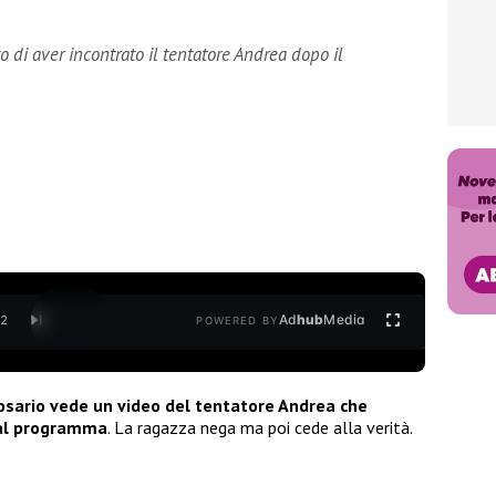
 di aver incontrato il tentatore Andrea dopo il
Ad
hub
Media
/
2
POWERED BY
osario vede un video del tentatore Andrea che
 dal programma
. La ragazza nega ma poi cede alla verità.