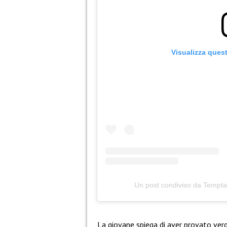
Visualizza ques
Un post condiviso da Temptat
La giovane spiega di aver provato ver