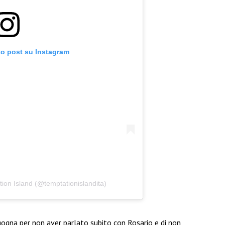
to post su Instagram
ion Island (@temptationislandita)
gogna per non aver parlato subito con Rosario e di non