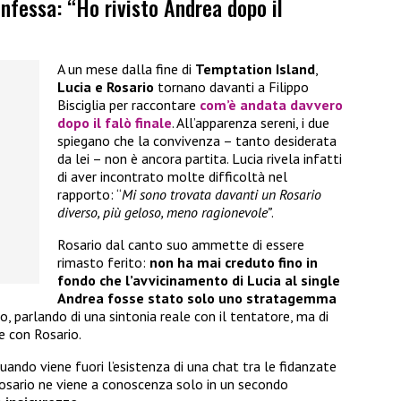
nfessa: “Ho rivisto Andrea dopo il
A un mese dalla fine di
Temptation Island
,
Lucia e Rosario
tornano davanti a Filippo
Bisciglia per raccontare
com’è andata davvero
dopo il falò finale
. All’apparenza sereni, i due
spiegano che la convivenza – tanto desiderata
da lei – non è ancora partita. Lucia rivela infatti
di aver incontrato molte difficoltà nel
rapporto: “
Mi sono trovata davanti un Rosario
diverso, più geloso, meno ragionevole”
.
Rosario dal canto suo ammette di essere
rimasto ferito:
non ha mai creduto fino in
fondo che l’avvicinamento di Lucia al single
Andrea fosse stato solo uno stratagemma
rlo, parlando di una sintonia reale con il tentatore, ma di
e con Rosario.
ando viene fuori l’esistenza di una chat tra le fidanzate
Rosario ne viene a conoscenza solo in un secondo