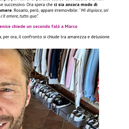
se successivo. Ora spera che
ci sia ancora modo di
camere
. Rosario, però, appare irremovibile: “
Mi dispiace, sei
’è amore, tutto qua”.
enise chiede un secondo falò a Marco
a, per ora, il confronto si chiude tra amarezza e delusione.