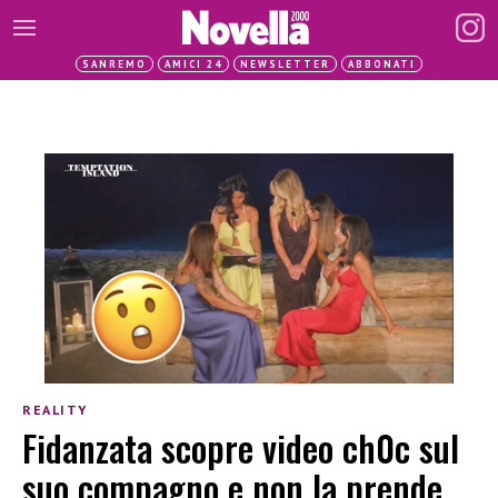
SANREMO
AMICI 24
NEWSLETTER
ABBONATI
REALITY
Fidanzata scopre video ch0c sul
suo compagno e non la prende