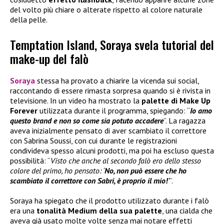
del volto più chiare o alterate rispetto al colore naturale
della pelle.
Temptation Island, Soraya svela tutorial del
make-up del falò
Soraya
stessa ha provato a chiarire la vicenda sui social,
raccontando di essere rimasta sorpresa quando si è rivista in
televisione. In un video ha mostrato la
palette di
Make Up
Forever
utilizzata durante il programma, spiegando: “
Io amo
questo brand e non so come sia potuto accadere
”. La ragazza
aveva inizialmente pensato di aver scambiato il correttore
con Sabrina Soussi, con cui durante le registrazioni
condivideva spesso alcuni prodotti, ma poi ha escluso questa
possibilità: “
Visto che anche al secondo falò ero dello stesso
colore del primo, ho pensato: ‘
No, non può essere che ho
scambiato il correttore con Sabri, è proprio il mio!
’
”.
Soraya ha spiegato che il prodotto utilizzato durante i falò
era una
tonalità Medium della sua palette
, una cialda che
aveva già usato molte volte senza mai notare effetti