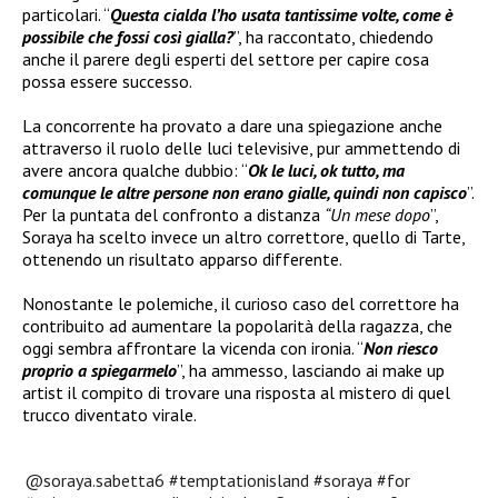
particolari. “
Questa cialda l’ho usata tantissime volte, come è
possibile che fossi così gialla?
”, ha raccontato, chiedendo
anche il parere degli esperti del settore per capire cosa
possa essere successo.
La concorrente ha provato a dare una spiegazione anche
attraverso il ruolo delle luci televisive, pur ammettendo di
avere ancora qualche dubbio: “
Ok le luci, ok tutto, ma
comunque le altre persone non erano gialle, quindi non capisco
”.
Per la puntata del confronto a distanza
“Un mese dopo
”,
Soraya ha scelto invece un altro correttore, quello di Tarte,
ottenendo un risultato apparso differente.
Nonostante le polemiche, il curioso caso del correttore ha
contribuito ad aumentare la popolarità della ragazza, che
oggi sembra affrontare la vicenda con ironia. “
Non riesco
proprio a spiegarmelo
”, ha ammesso, lasciando ai make up
artist il compito di trovare una risposta al mistero di quel
trucco diventato virale.
@soraya.sabetta6
#temptationisland
#soraya
#for