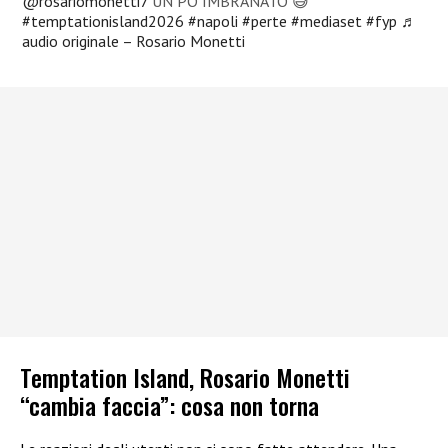
@rosariomonetti7
UN PÒ IMBRANATO 😅
#temptationisland2026
#napoli
#perte
#mediaset
#fyp
♬
audio originale – Rosario Monetti
Temptation Island, Rosario Monetti
“cambia faccia”: cosa non torna