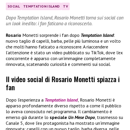
SOCIAL
TEMPTATION ISLAND
TV
Dopo Temptation Island, Rosario Monetti torna sui social con
un look inedito: i fan faticano a riconoscerlo.
Rosario
Monetti sorprende i fan dopo
Temptation Island
:
nuovo taglio di capelli, barba, pelle più luminosa e un volto
che molti hanno faticato a riconoscere. A riaccendere
l’attenzione è stato un video pubblicato su TikTok, dove l’ex
concorrente è apparso con un’immagine completamente
rinnovata, scatenando curiosità e commenti sui social.
Il video social di Rosario Monetti spiazza i
fan
Dopo l’esperienza a
Temptation Island
, Rosario Monetti è
apparso profondamente diverso rispetto a come il pubblico
lo aveva conosciuto nel programma. Il cambiamento è
emerso già durante lo
speciale
Un Mese Dopo
, trasmesso su
Canale 5, dove l’ex protagonista ha mostrato un’immagine
rinnovata: capelli con un nuovo taglio, barba diversa, pelle