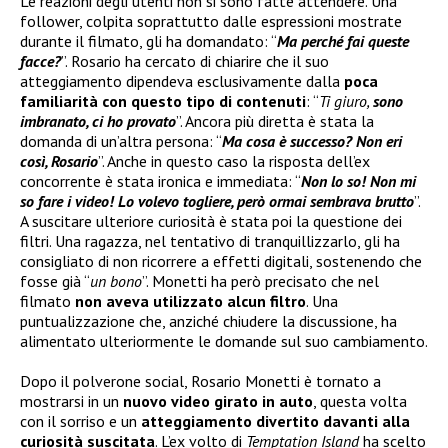
Le reazioni degli utenti non si sono fatte attendere. Una
follower, colpita soprattutto dalle espressioni mostrate
durante il filmato, gli ha domandato: “
Ma perché fai queste
facce?
”. Rosario ha cercato di chiarire che il suo
atteggiamento dipendeva esclusivamente dalla
poca
familiarità con questo tipo di contenuti
: “
Ti giuro,
sono
imbranato, ci ho provato
”. Ancora più diretta è stata la
domanda di un’altra persona: “
Ma cosa è successo? Non eri
così, Rosario
”. Anche in questo caso la risposta dell’ex
concorrente è stata ironica e immediata: “
Non lo so! Non mi
so fare i video! Lo volevo togliere, però ormai sembrava brutto
”.
A suscitare ulteriore curiosità è stata poi la questione dei
filtri. Una ragazza, nel tentativo di tranquillizzarlo, gli ha
consigliato di non ricorrere a effetti digitali, sostenendo che
fosse già “
un bono
”. Monetti ha però precisato che nel
filmato
non aveva utilizzato alcun filtro
. Una
puntualizzazione che, anziché chiudere la discussione, ha
alimentato ulteriormente le domande sul suo cambiamento.
Dopo il polverone social, Rosario Monetti è tornato a
mostrarsi in un
nuovo video girato in auto
, questa volta
con il sorriso e un
atteggiamento divertito davanti alla
curiosità suscitata
. L’ex volto di
Temptation Island
ha scelto