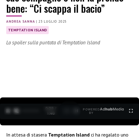
bene: “Ci scappa il bacio”
ANDREA SANNA
|
23 LUGLIO 2025
TEMPTATION ISLAND
Lo spoiler sulla puntata di Temptation Island
0:30 /
Ad
hub
Media
POWERED
1
/
2
1:40
BY
In attesa di stasera
Temptation Island
ci ha regalato uno