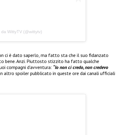
 da WittyTV (@wittytv)
n ci è dato saperlo, ma fatto sta che il suo fidanzato
o bene. Anzi. Piuttosto stizzito ha fatto qualche
 suoi compagni d’avventura:
“Io non ci credo, non credevo
un altro spoiler pubblicato in queste ore dai canali ufficiali