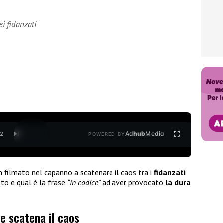
ei fidanzati
Ad
hub
Media
/
2
POWERED BY
 filmato nel capanno a scatenare il caos tra i
fidanzati
tto e qual è la frase
“in codice”
ad aver provocato
la dura
e scatena il caos