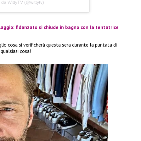
 da WittyTV (@wittytv)
laggio: fidanzato si chiude in bagno con la tentatrice
lio cosa si verificherà questa sera durante la puntata di
qualsiasi cosa!