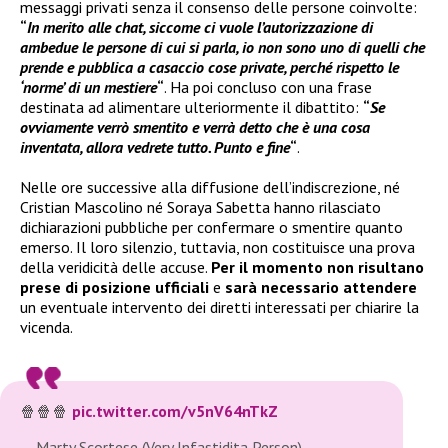
messaggi privati senza il consenso delle persone coinvolte:
“
In merito alle chat, siccome ci vuole l’autorizzazione di
ambedue le persone di cui si parla, io non sono uno di quelli che
prende e pubblica a casaccio cose private, perché rispetto le
‘norme’ di un mestiere
“
. Ha poi concluso con una frase
destinata ad alimentare ulteriormente il dibattito:
“
Se
ovviamente verrò smentito e verrà detto che è una cosa
inventata, allora vedrete tutto. Punto e fine
“
.
Nelle ore successive alla diffusione dell’indiscrezione, né
Cristian Mascolino né Soraya Sabetta hanno rilasciato
dichiarazioni pubbliche per confermare o smentire quanto
emerso. Il loro silenzio, tuttavia, non costituisce una prova
della veridicità delle accuse.
Per il momento non risultano
prese di posizione ufficiali
e
sarà necessario attendere
un eventuale intervento dei diretti interessati per chiarire la
vicenda.
🍿🍿🍿
pic.twitter.com/v5nV64nTkZ
— Marty Scortese (Very Infastidita Person)