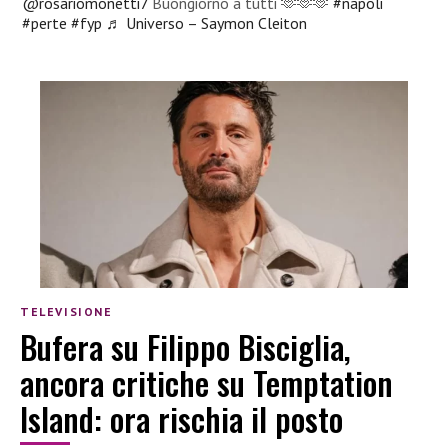
@rosariomonetti7
Buongiorno a tutti 🫶🫶🫶
#napoli
#perte
#fyp
♬ Universo – Saymon Cleiton
TELEVISIONE
Bufera su Filippo Bisciglia,
ancora critiche su Temptation
Island: ora rischia il posto