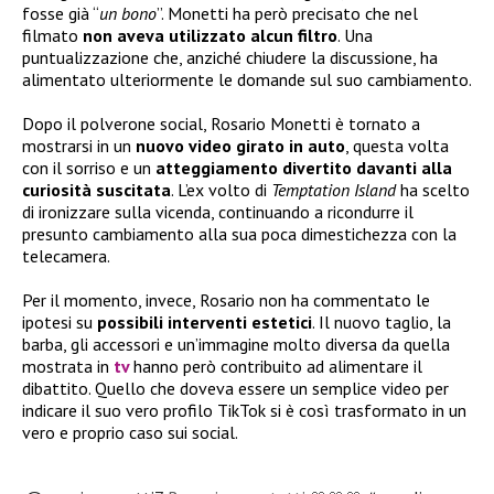
fosse già “
un bono
”. Monetti ha però precisato che nel
filmato
non aveva utilizzato alcun filtro
. Una
puntualizzazione che, anziché chiudere la discussione, ha
alimentato ulteriormente le domande sul suo cambiamento.
Dopo il polverone social, Rosario Monetti è tornato a
mostrarsi in un
nuovo video girato in auto
, questa volta
con il sorriso e un
atteggiamento divertito davanti alla
curiosità suscitata
. L’ex volto di
Temptation Island
ha scelto
di ironizzare sulla vicenda, continuando a ricondurre il
presunto cambiamento alla sua poca dimestichezza con la
telecamera.
Per il momento, invece, Rosario non ha commentato le
ipotesi su
possibili interventi estetici
. Il nuovo taglio, la
barba, gli accessori e un’immagine molto diversa da quella
mostrata in
tv
hanno però contribuito ad alimentare il
dibattito. Quello che doveva essere un semplice video per
indicare il suo vero profilo TikTok si è così trasformato in un
vero e proprio caso sui social.