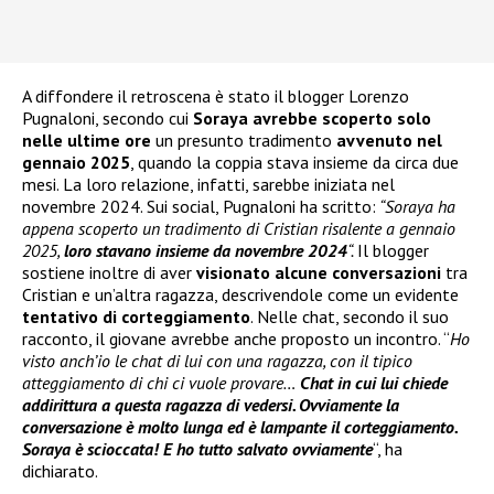
A diffondere il retroscena è stato il blogger Lorenzo
Pugnaloni, secondo cui
Soraya avrebbe scoperto solo
nelle ultime ore
un presunto tradimento
avvenuto nel
gennaio 2025
, quando la coppia stava insieme da circa due
mesi. La loro relazione, infatti, sarebbe iniziata nel
novembre 2024. Sui social, Pugnaloni ha scritto:
“Soraya ha
appena scoperto un tradimento di Cristian risalente a gennaio
2025,
loro stavano insieme da novembre 2024
“.
Il blogger
sostiene inoltre di aver
visionato alcune conversazioni
tra
Cristian e un’altra ragazza, descrivendole come un evidente
tentativo di corteggiamento
. Nelle chat, secondo il suo
racconto, il giovane avrebbe anche proposto un incontro. “
Ho
visto anch’io le chat di lui con una ragazza, con il tipico
atteggiamento di chi ci vuole provare…
Chat in cui lui chiede
addirittura a questa ragazza di vedersi. Ovviamente la
conversazione è molto lunga ed è lampante il corteggiamento.
Soraya è scioccata! E ho tutto salvato ovviamente
“, ha
dichiarato.