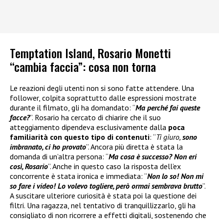
Temptation Island, Rosario Monetti
“cambia faccia”: cosa non torna
Le reazioni degli utenti non si sono fatte attendere. Una
follower, colpita soprattutto dalle espressioni mostrate
durante il filmato, gli ha domandato: “
Ma perché fai queste
facce?
”. Rosario ha cercato di chiarire che il suo
atteggiamento dipendeva esclusivamente dalla
poca
familiarità con questo tipo di contenuti
: “
Ti giuro,
sono
imbranato, ci ho provato
”. Ancora più diretta è stata la
domanda di un’altra persona: “
Ma cosa è successo? Non eri
così, Rosario
”. Anche in questo caso la risposta dell’ex
concorrente è stata ironica e immediata: “
Non lo so! Non mi
so fare i video! Lo volevo togliere, però ormai sembrava brutto
”.
A suscitare ulteriore curiosità è stata poi la questione dei
filtri. Una ragazza, nel tentativo di tranquillizzarlo, gli ha
consigliato di non ricorrere a effetti digitali, sostenendo che