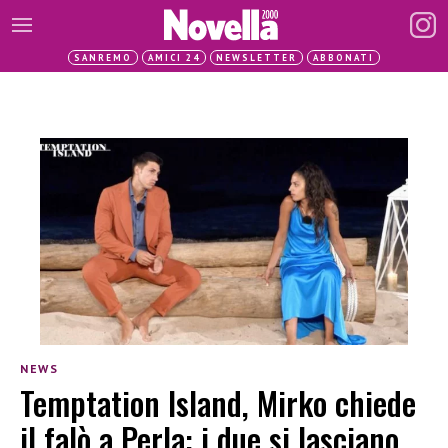
SANREMO
AMICI 24
NEWSLETTER
ABBONATI
NEWS
Temptation Island, Mirko chiede
il falò a Perla: i due si lasciano