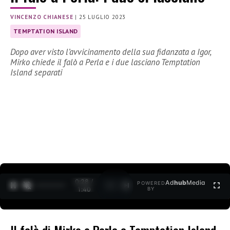
VINCENZO CHIANESE
|
25 LUGLIO 2023
TEMPTATION ISLAND
Dopo aver visto l’avvicinamento della sua fidanzata a Igor,
Mirko chiede il falò a Perla e i due lasciano Temptation
Island separati
0:29 /
Ad
hub
Media
POWERED
1
/
2
1:40
BY