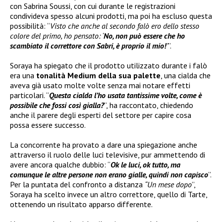
con Sabrina Soussi, con cui durante le registrazioni
condivideva spesso alcuni prodotti, ma poi ha escluso questa
possibilità: “
Visto che anche al secondo falò ero dello stesso
colore del primo, ho pensato: ‘
No, non può essere che ho
scambiato il correttore con Sabri, è proprio il mio!
’
”.
Soraya ha spiegato che il prodotto utilizzato durante i falò
era una
tonalità Medium della sua palette
, una cialda che
aveva già usato molte volte senza mai notare effetti
particolari. “
Questa cialda l’ho usata tantissime volte, come è
possibile che fossi così gialla?
”, ha raccontato, chiedendo
anche il parere degli esperti del settore per capire cosa
possa essere successo.
La concorrente ha provato a dare una spiegazione anche
attraverso il ruolo delle luci televisive, pur ammettendo di
avere ancora qualche dubbio: “
Ok le luci, ok tutto, ma
comunque le altre persone non erano gialle, quindi non capisco
”.
Per la puntata del confronto a distanza
“Un mese dopo
”,
Soraya ha scelto invece un altro correttore, quello di Tarte,
ottenendo un risultato apparso differente.