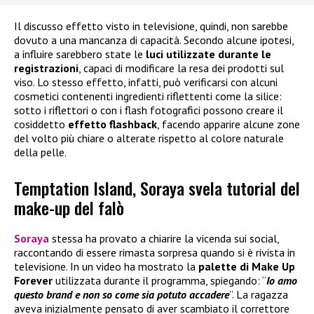
Il discusso effetto visto in televisione, quindi, non sarebbe
dovuto a una mancanza di capacità. Secondo alcune ipotesi,
a influire sarebbero state le
luci utilizzate durante le
registrazioni
, capaci di modificare la resa dei prodotti sul
viso. Lo stesso effetto, infatti, può verificarsi con alcuni
cosmetici contenenti ingredienti riflettenti come la silice:
sotto i riflettori o con i flash fotografici possono creare il
cosiddetto
effetto flashback
, facendo apparire alcune zone
del volto più chiare o alterate rispetto al colore naturale
della pelle.
Temptation Island, Soraya svela tutorial del
make-up del falò
Soraya
stessa ha provato a chiarire la vicenda sui social,
raccontando di essere rimasta sorpresa quando si è rivista in
televisione. In un video ha mostrato la
palette di
Make Up
Forever
utilizzata durante il programma, spiegando: “
Io amo
questo brand e non so come sia potuto accadere
”. La ragazza
aveva inizialmente pensato di aver scambiato il correttore