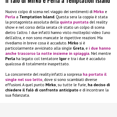
Il falò di Mirko e Perla a Temptation Island
Nuovo colpo di scena nel viaggio dei sentimenti di
Mirko
e
Perla
a
Temptation Island
. Questa sera la coppia è stata
la protagonista assoluta della
quinta puntata
del reality
show e nel corso della serata c’è stato un colpo di scena
dietro l’altro. I due infatti hanno visto molteplici video l’uno
dell’altra, e non sono mancate le rispettive reazioni. Ma
rivediamo in breve cosa è accaduto.
Mirko
si è
particolarmente avvicinato alla single
Greta
, e
i due hanno
anche trascorso la notte insieme in spiaggia
. Nel mentre
Perla
ha legato col tentatore
Igor
e tra i due è accaduto
qualcosa di totalmente inaspettato.
La concorrente del reality infatti a sorpresa
ha portato il
single nel suo letto
, dove si sono scambiati diverse
effusioni. A quel punto
Mirko
, su tutte le furie,
ha deciso di
chiedere il falò di confronto anticipato
e di incontrare la
sua fidanzata.