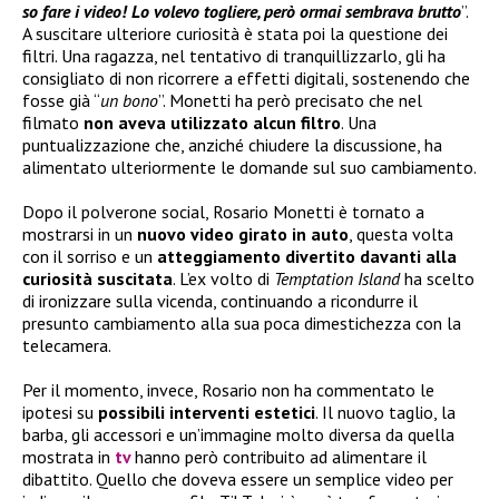
so fare i video! Lo volevo togliere, però ormai sembrava brutto
”.
A suscitare ulteriore curiosità è stata poi la questione dei
filtri. Una ragazza, nel tentativo di tranquillizzarlo, gli ha
consigliato di non ricorrere a effetti digitali, sostenendo che
fosse già “
un bono
”. Monetti ha però precisato che nel
filmato
non aveva utilizzato alcun filtro
. Una
puntualizzazione che, anziché chiudere la discussione, ha
alimentato ulteriormente le domande sul suo cambiamento.
Dopo il polverone social, Rosario Monetti è tornato a
mostrarsi in un
nuovo video girato in auto
, questa volta
con il sorriso e un
atteggiamento divertito davanti alla
curiosità suscitata
. L’ex volto di
Temptation Island
ha scelto
di ironizzare sulla vicenda, continuando a ricondurre il
presunto cambiamento alla sua poca dimestichezza con la
telecamera.
Per il momento, invece, Rosario non ha commentato le
ipotesi su
possibili interventi estetici
. Il nuovo taglio, la
barba, gli accessori e un’immagine molto diversa da quella
mostrata in
tv
hanno però contribuito ad alimentare il
dibattito. Quello che doveva essere un semplice video per