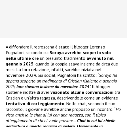
A diffondere il retroscena è stato il blogger Lorenzo
Pugnaloni, secondo cui
Soraya avrebbe scoperto solo
nelle ultime ore
un presunto tradimento
avvenuto nel
gennaio 2025
, quando la coppia stava insieme da circa due
mesi. La loro relazione, infatti, sarebbe iniziata nel
novembre 2024. Sui social, Pugnaloni ha scritto:
“Soraya ha
appena scoperto un tradimento di Cristian risalente a gennaio
2025,
loro stavano insieme da novembre 2024
“.
Il blogger
sostiene inoltre di aver
visionato alcune conversazioni
tra
Cristian e un’altra ragazza, descrivendole come un evidente
tentativo di corteggiamento
. Nelle chat, secondo il suo
racconto, il giovane avrebbe anche proposto un incontro. “
Ho
visto anch’io le chat di lui con una ragazza, con il tipico
atteggiamento di chi ci vuole provare…
Chat in cui lui chiede
addirittura a questa ragazza di vedersi. Ovviamente la