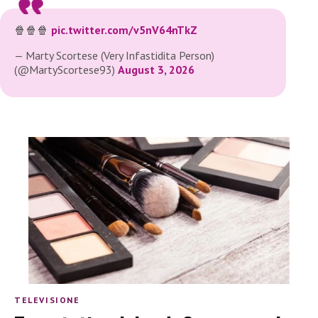
🍿🍿🍿
pic.twitter.com/v5nV64nTkZ
— Marty Scortese (Very Infastidita Person)
(@MartyScortese93)
August 3, 2026
TELEVISIONE