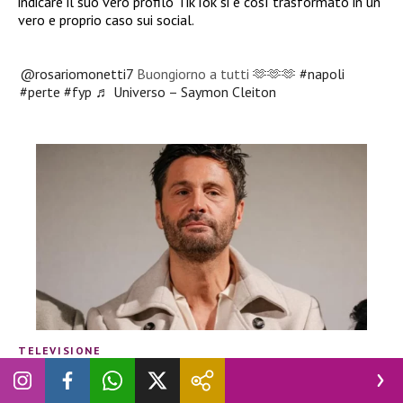
indicare il suo vero profilo TikTok si è così trasformato in un
vero e proprio caso sui social.
@rosariomonetti7
Buongiorno a tutti 🫶🫶🫶
#napoli
#perte
#fyp
♬ Universo – Saymon Cleiton
TELEVISIONE
Bufera su Filippo Bisciglia,