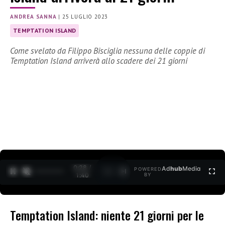
ANDREA SANNA
|
25 LUGLIO 2023
TEMPTATION ISLAND
Come svelato da Filippo Bisciglia nessuna delle coppie di
Temptation Island arriverà allo scadere dei 21 giorni
0:29 /
Ad
hub
Media
POWERED
1
/
2
1:40
BY
Temptation Island: niente 21 giorni per le