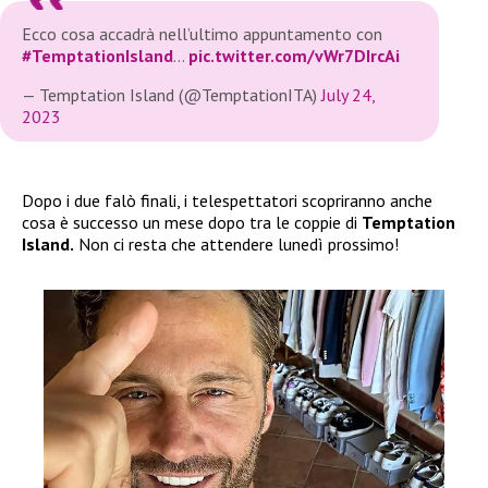
Ecco cosa accadrà nell’ultimo appuntamento con
#TemptationIsland
…
pic.twitter.com/vWr7DIrcAi
— Temptation Island (@TemptationITA)
July 24,
2023
Dopo i due falò finali, i telespettatori scopriranno anche
cosa è successo un mese dopo tra le coppie di
Temptation
Island.
Non ci resta che attendere lunedì prossimo!