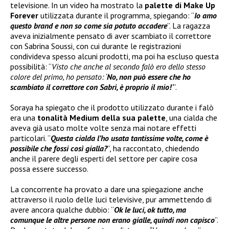
televisione. In un video ha mostrato la
palette di
Make Up
Forever
utilizzata durante il programma, spiegando: “
Io amo
questo brand e non so come sia potuto accadere
”. La ragazza
aveva inizialmente pensato di aver scambiato il correttore
con Sabrina Soussi, con cui durante le registrazioni
condivideva spesso alcuni prodotti, ma poi ha escluso questa
possibilità: “
Visto che anche al secondo falò ero dello stesso
colore del primo, ho pensato: ‘
No, non può essere che ho
scambiato il correttore con Sabri, è proprio il mio!
’
”.
Soraya ha spiegato che il prodotto utilizzato durante i falò
era una
tonalità Medium della sua palette
, una cialda che
aveva già usato molte volte senza mai notare effetti
particolari. “
Questa cialda l’ho usata tantissime volte, come è
possibile che fossi così gialla?
”, ha raccontato, chiedendo
anche il parere degli esperti del settore per capire cosa
possa essere successo.
La concorrente ha provato a dare una spiegazione anche
attraverso il ruolo delle luci televisive, pur ammettendo di
avere ancora qualche dubbio: “
Ok le luci, ok tutto, ma
comunque le altre persone non erano gialle, quindi non capisco
”.