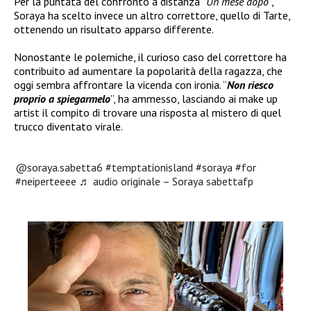
Per la puntata del confronto a distanza
“Un mese dopo
”,
Soraya ha scelto invece un altro correttore, quello di Tarte,
ottenendo un risultato apparso differente.
Nonostante le polemiche, il curioso caso del correttore ha
contribuito ad aumentare la popolarità della ragazza, che
oggi sembra affrontare la vicenda con ironia. “
Non riesco
proprio a spiegarmelo
”, ha ammesso, lasciando ai make up
artist il compito di trovare una risposta al mistero di quel
trucco diventato virale.
@soraya.sabetta6
#temptationisland
#soraya
#for
#neiperteeee
♬ audio originale – Soraya sabettafp