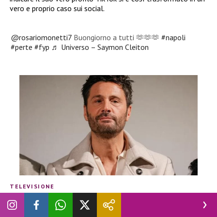
vero e proprio caso sui social.
@rosariomonetti7
Buongiorno a tutti 🫶🫶🫶
#napoli
#perte
#fyp
♬ Universo – Saymon Cleiton
TELEVISIONE
Bufera su Filippo Bisciglia,