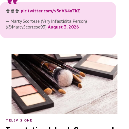
🍿🍿🍿
pic.twitter.com/v5nV64nTkZ
— Marty Scortese (Very Infastidita Person)
(@MartyScortese93)
August 3, 2026
TELEVISIONE