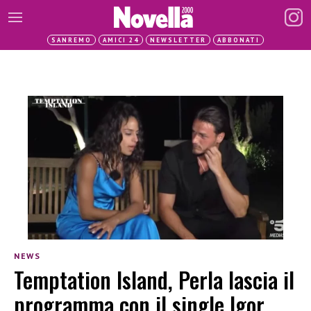
SANREMO
AMICI 24
NEWSLETTER
ABBONATI
NEWS
Temptation Island, Perla lascia il
programma con il single Igor