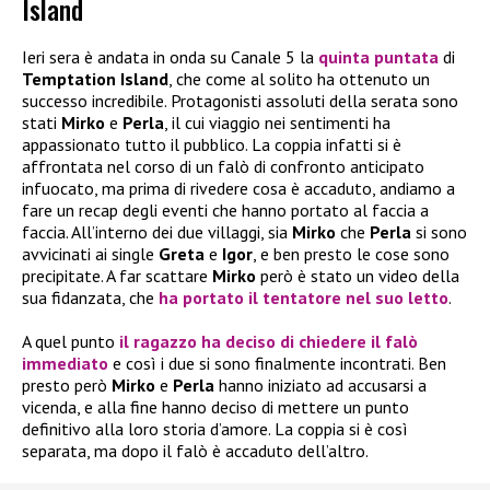
Island
Ieri sera è andata in onda su Canale 5 la
quinta puntata
di
Temptation Island
, che come al solito ha ottenuto un
successo incredibile. Protagonisti assoluti della serata sono
stati
Mirko
e
Perla
, il cui viaggio nei sentimenti ha
appassionato tutto il pubblico. La coppia infatti si è
affrontata nel corso di un falò di confronto anticipato
infuocato, ma prima di rivedere cosa è accaduto, andiamo a
fare un recap degli eventi che hanno portato al faccia a
faccia. All’interno dei due villaggi, sia
Mirko
che
Perla
si sono
avvicinati ai single
Greta
e
Igor
, e ben presto le cose sono
precipitate. A far scattare
Mirko
però è stato un video della
sua fidanzata, che
ha portato il tentatore nel suo letto
.
A quel punto
il ragazzo ha deciso di chiedere il falò
immediato
e così i due si sono finalmente incontrati. Ben
presto però
Mirko
e
Perla
hanno iniziato ad accusarsi a
vicenda, e alla fine hanno deciso di mettere un punto
definitivo alla loro storia d’amore. La coppia si è così
separata, ma dopo il falò è accaduto dell’altro.