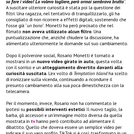
so fare i video! Lo volevo togliere, però ormai sembrava brutto
”.
A suscitare ulteriore curiosità è stata poi la questione dei
filtri. Una ragazza, nel tentativo di tranquillizzarlo, gli ha
consigliato di non ricorrere a effetti digitali, sostenendo che
fosse già “
un bono
”. Monetti ha però precisato che nel
filmato
non aveva utilizzato alcun filtro
. Una
puntualizzazione che, anziché chiudere la discussione, ha
alimentato ulteriormente le domande sul suo cambiamento.
Dopo il polverone social, Rosario Monetti è tornato a
mostrarsi in un
nuovo video girato in auto
, questa volta
con il sorriso e un
atteggiamento divertito davanti alla
curiosità suscitata
. L’ex volto di
Temptation Island
ha scelto
di ironizzare sulla vicenda, continuando a ricondurre il
presunto cambiamento alla sua poca dimestichezza con la
telecamera.
Per il momento, invece, Rosario non ha commentato le
ipotesi su
possibili interventi estetici
. Il nuovo taglio, la
barba, gli accessori e un’immagine molto diversa da quella
mostrata in
tv
hanno però contribuito ad alimentare il
dibattito. Quello che doveva essere un semplice video per
indicare il suo vero profilo TikTok si è così trasformato in un