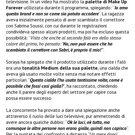
televisione. In un video ha mostrato la
palette di
Make Up
Forever
utilizzata durante il programma, spiegando: “
Io amo
questo brand e non so come sia potuto accadere
”. La ragazza
aveva inizialmente pensato di aver scambiato il correttore
con Sabrina Soussi, con cui durante le registrazioni
condivideva spesso alcuni prodotti, ma poi ha escluso questa
possibilità: “
Visto che anche al secondo falò ero dello stesso
colore del primo, ho pensato: ‘
No, non può essere che ho
scambiato il correttore con Sabri, è proprio il mio!
’
”.
Soraya ha spiegato che il prodotto utilizzato durante i falò
era una
tonalità Medium della sua palette
, una cialda che
aveva già usato molte volte senza mai notare effetti
particolari. “
Questa cialda l’ho usata tantissime volte, come è
possibile che fossi così gialla?
”, ha raccontato, chiedendo
anche il parere degli esperti del settore per capire cosa
possa essere successo.
La concorrente ha provato a dare una spiegazione anche
attraverso il ruolo delle luci televisive, pur ammettendo di
avere ancora qualche dubbio: “
Ok le luci, ok tutto, ma
comunque le altre persone non erano gialle, quindi non capisco
”.
Per la puntata del confronto a distanza
“Un mese dopo
”,