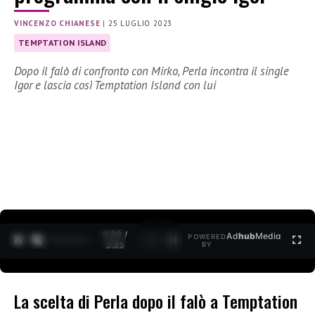
VINCENZO CHIANESE
|
25 LUGLIO 2023
TEMPTATION ISLAND
Dopo il falò di confronto con Mirko, Perla incontra il single
Igor e lascia così Temptation Island con lui
0:30 /
Ad
hub
Media
POWERED
1
/
2
3:35
BY
La scelta di Perla dopo il falò a Temptation