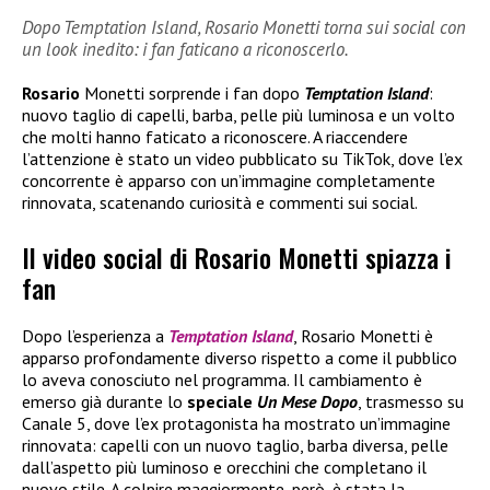
Dopo Temptation Island, Rosario Monetti torna sui social con
un look inedito: i fan faticano a riconoscerlo.
Rosario
Monetti sorprende i fan dopo
Temptation Island
:
nuovo taglio di capelli, barba, pelle più luminosa e un volto
che molti hanno faticato a riconoscere. A riaccendere
l’attenzione è stato un video pubblicato su TikTok, dove l’ex
concorrente è apparso con un’immagine completamente
rinnovata, scatenando curiosità e commenti sui social.
Il video social di Rosario Monetti spiazza i
fan
Dopo l’esperienza a
Temptation Island
, Rosario Monetti è
apparso profondamente diverso rispetto a come il pubblico
lo aveva conosciuto nel programma. Il cambiamento è
emerso già durante lo
speciale
Un Mese Dopo
, trasmesso su
Canale 5, dove l’ex protagonista ha mostrato un’immagine
rinnovata: capelli con un nuovo taglio, barba diversa, pelle
dall’aspetto più luminoso e orecchini che completano il
nuovo stile. A colpire maggiormente, però, è stata la