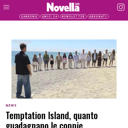
SANREMO
AMICI 24
NEWSLETTER
ABBONATI
NEWS
Temptation Island, quanto
guadagnano le coppie