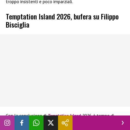
troppo insistenti e poco imparziali.
Temptation Island 2026, bufera su Filippo
Bisciglia
Con la conclusione di
Temptation Island
2026
, è tempo di
bilanci anche per Filippo Bisciglia,
storico volto del viaggio
nei sentimenti
di Canale 5. Il conduttore è finito al centro