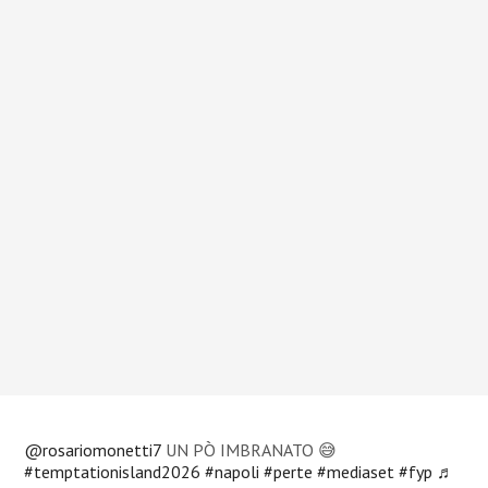
@rosariomonetti7
UN PÒ IMBRANATO 😅
#temptationisland2026
#napoli
#perte
#mediaset
#fyp
♬