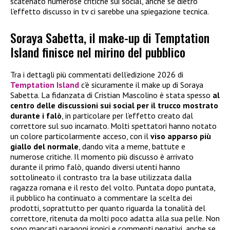
scatenato numerose critiche sui social, anche se dietro
l’effetto discusso in tv ci sarebbe una spiegazione tecnica.
Soraya Sabetta, il make-up di Temptation
Island finisce nel mirino del pubblico
Tra i dettagli più commentati dell’edizione 2026 di
Temptation Island
c’è sicuramente il make up di Soraya
Sabetta. La fidanzata di Cristian Mascolino è stata spesso
al
centro delle discussioni sui social per il trucco mostrato
durante i falò
, in particolare per l’effetto creato dal
correttore sul suo incarnato. Molti spettatori hanno notato
un colore particolarmente acceso, con il
viso apparso più
giallo del normale
, dando vita a meme, battute e
numerose critiche. Il momento più discusso è arrivato
durante il primo falò, quando diversi utenti hanno
sottolineato il contrasto tra la base utilizzata dalla
ragazza romana e il resto del volto. Puntata dopo puntata,
il pubblico ha continuato a commentare la scelta dei
prodotti, soprattutto per quanto riguarda la tonalità del
correttore, ritenuta da molti poco adatta alla sua pelle. Non
sono mancati paragoni ironici e commenti negativi, anche se