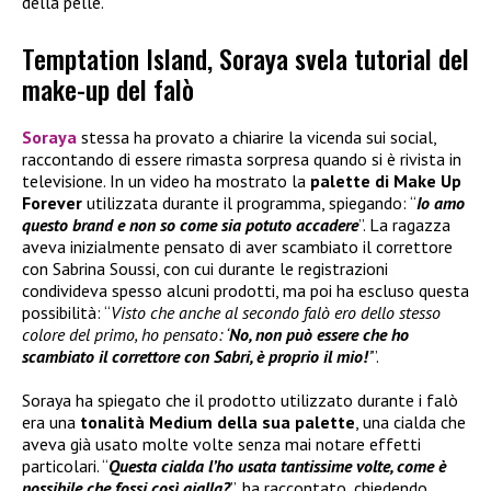
della pelle.
Temptation Island, Soraya svela tutorial del
make-up del falò
Soraya
stessa ha provato a chiarire la vicenda sui social,
raccontando di essere rimasta sorpresa quando si è rivista in
televisione. In un video ha mostrato la
palette di
Make Up
Forever
utilizzata durante il programma, spiegando: “
Io amo
questo brand e non so come sia potuto accadere
”. La ragazza
aveva inizialmente pensato di aver scambiato il correttore
con Sabrina Soussi, con cui durante le registrazioni
condivideva spesso alcuni prodotti, ma poi ha escluso questa
possibilità: “
Visto che anche al secondo falò ero dello stesso
colore del primo, ho pensato: ‘
No, non può essere che ho
scambiato il correttore con Sabri, è proprio il mio!
’
”.
Soraya ha spiegato che il prodotto utilizzato durante i falò
era una
tonalità Medium della sua palette
, una cialda che
aveva già usato molte volte senza mai notare effetti
particolari. “
Questa cialda l’ho usata tantissime volte, come è
possibile che fossi così gialla?
”, ha raccontato, chiedendo