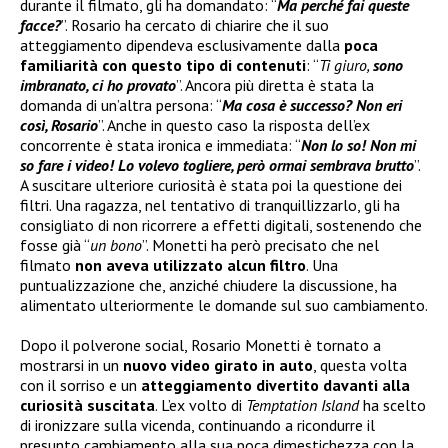
durante il filmato, gli ha domandato: “
Ma perché fai queste
facce?
”. Rosario ha cercato di chiarire che il suo
atteggiamento dipendeva esclusivamente dalla
poca
familiarità con questo tipo di contenuti
: “
Ti giuro,
sono
imbranato, ci ho provato
”. Ancora più diretta è stata la
domanda di un’altra persona: “
Ma cosa è successo? Non eri
così, Rosario
”. Anche in questo caso la risposta dell’ex
concorrente è stata ironica e immediata: “
Non lo so! Non mi
so fare i video! Lo volevo togliere, però ormai sembrava brutto
”.
A suscitare ulteriore curiosità è stata poi la questione dei
filtri. Una ragazza, nel tentativo di tranquillizzarlo, gli ha
consigliato di non ricorrere a effetti digitali, sostenendo che
fosse già “
un bono
”. Monetti ha però precisato che nel
filmato
non aveva utilizzato alcun filtro
. Una
puntualizzazione che, anziché chiudere la discussione, ha
alimentato ulteriormente le domande sul suo cambiamento.
Dopo il polverone social, Rosario Monetti è tornato a
mostrarsi in un
nuovo video girato in auto
, questa volta
con il sorriso e un
atteggiamento divertito davanti alla
curiosità suscitata
. L’ex volto di
Temptation Island
ha scelto
di ironizzare sulla vicenda, continuando a ricondurre il
presunto cambiamento alla sua poca dimestichezza con la