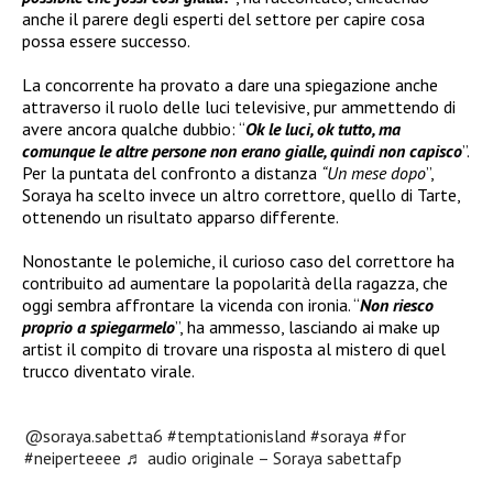
anche il parere degli esperti del settore per capire cosa
possa essere successo.
La concorrente ha provato a dare una spiegazione anche
attraverso il ruolo delle luci televisive, pur ammettendo di
avere ancora qualche dubbio: “
Ok le luci, ok tutto, ma
comunque le altre persone non erano gialle, quindi non capisco
”.
Per la puntata del confronto a distanza
“Un mese dopo
”,
Soraya ha scelto invece un altro correttore, quello di Tarte,
ottenendo un risultato apparso differente.
Nonostante le polemiche, il curioso caso del correttore ha
contribuito ad aumentare la popolarità della ragazza, che
oggi sembra affrontare la vicenda con ironia. “
Non riesco
proprio a spiegarmelo
”, ha ammesso, lasciando ai make up
artist il compito di trovare una risposta al mistero di quel
trucco diventato virale.
@soraya.sabetta6
#temptationisland
#soraya
#for
#neiperteeee
♬ audio originale – Soraya sabettafp