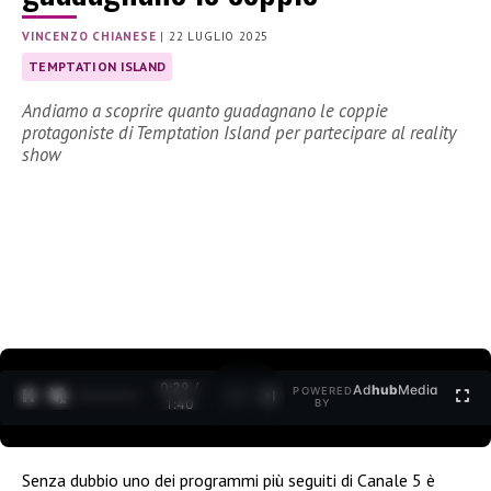
VINCENZO CHIANESE
|
22 LUGLIO 2025
TEMPTATION ISLAND
Andiamo a scoprire quanto guadagnano le coppie
protagoniste di Temptation Island per partecipare al reality
show
0:30 /
Ad
hub
Media
POWERED
1
/
2
1:40
BY
Senza dubbio uno dei programmi più seguiti di Canale 5 è