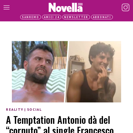
SANREMO
AMICI 24
NEWSLETTER
ABBONATI
REALITY
|
SOCIAL
A Temptation Antonio dà del
“cornuto” al single Francesco,