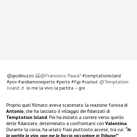
@giodinuzzo
🥶@Francesco Paura?
#temptationisland
#pov
#andiamoneiperte
#perte
#fyp
#curnut
@Temptation
Island
♬ io me la vivo la partita – gre
Proprio quel filmato aveva scatenato la reazione furiosa di
Antonio
, che ha lasciato il villaggio dei fidanzati di
Temptation Island
. Poi ha iniziato a correre verso quello
delle fidanzate, determinato a confrontarsi con
Valentina
.
Durante la corsa, ha urlato frasi piuttosto accese, tra cui:
“Io
la partita la vivo, non me la faccio raccontare in Tribuna!”
,