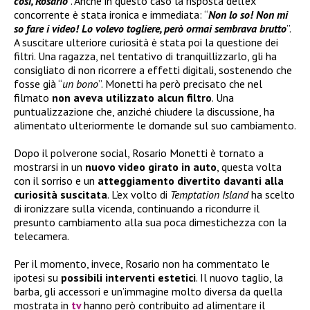
così, Rosario
”. Anche in questo caso la risposta dell’ex
concorrente è stata ironica e immediata: “
Non lo so! Non mi
so fare i video! Lo volevo togliere, però ormai sembrava brutto
”.
A suscitare ulteriore curiosità è stata poi la questione dei
filtri. Una ragazza, nel tentativo di tranquillizzarlo, gli ha
consigliato di non ricorrere a effetti digitali, sostenendo che
fosse già “
un bono
”. Monetti ha però precisato che nel
filmato
non aveva utilizzato alcun filtro
. Una
puntualizzazione che, anziché chiudere la discussione, ha
alimentato ulteriormente le domande sul suo cambiamento.
Dopo il polverone social, Rosario Monetti è tornato a
mostrarsi in un
nuovo video girato in auto
, questa volta
con il sorriso e un
atteggiamento divertito davanti alla
curiosità suscitata
. L’ex volto di
Temptation Island
ha scelto
di ironizzare sulla vicenda, continuando a ricondurre il
presunto cambiamento alla sua poca dimestichezza con la
telecamera.
Per il momento, invece, Rosario non ha commentato le
ipotesi su
possibili interventi estetici
. Il nuovo taglio, la
barba, gli accessori e un’immagine molto diversa da quella
mostrata in
tv
hanno però contribuito ad alimentare il