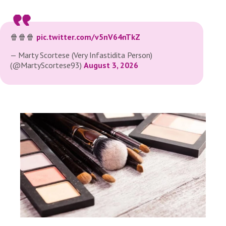
🍿🍿🍿
pic.twitter.com/v5nV64nTkZ
— Marty Scortese (Very Infastidita Person)
(@MartyScortese93)
August 3, 2026