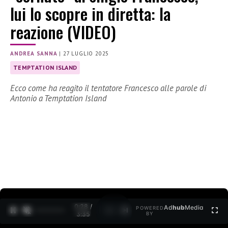
lui lo scopre in diretta: la
reazione (VIDEO)
ANDREA SANNA
|
27 LUGLIO 2025
TEMPTATION ISLAND
Ecco come ha reagito il tentatore Francesco alle parole di
Antonio a Temptation Island
0:29 /
Ad
hub
Media
POWERED
1
/
2
3:35
BY