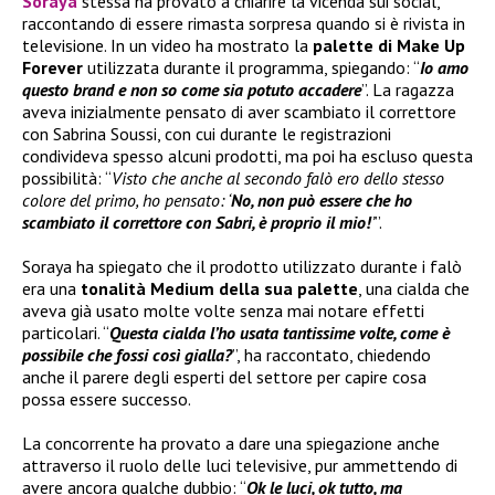
Soraya
stessa ha provato a chiarire la vicenda sui social,
raccontando di essere rimasta sorpresa quando si è rivista in
televisione. In un video ha mostrato la
palette di
Make Up
Forever
utilizzata durante il programma, spiegando: “
Io amo
questo brand e non so come sia potuto accadere
”. La ragazza
aveva inizialmente pensato di aver scambiato il correttore
con Sabrina Soussi, con cui durante le registrazioni
condivideva spesso alcuni prodotti, ma poi ha escluso questa
possibilità: “
Visto che anche al secondo falò ero dello stesso
colore del primo, ho pensato: ‘
No, non può essere che ho
scambiato il correttore con Sabri, è proprio il mio!
’
”.
Soraya ha spiegato che il prodotto utilizzato durante i falò
era una
tonalità Medium della sua palette
, una cialda che
aveva già usato molte volte senza mai notare effetti
particolari. “
Questa cialda l’ho usata tantissime volte, come è
possibile che fossi così gialla?
”, ha raccontato, chiedendo
anche il parere degli esperti del settore per capire cosa
possa essere successo.
La concorrente ha provato a dare una spiegazione anche
attraverso il ruolo delle luci televisive, pur ammettendo di
avere ancora qualche dubbio: “
Ok le luci, ok tutto, ma