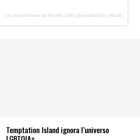
Un post condiviso da Novella 2000 (@novella2000_official)
Temptation Island ignora l’universo
LGBTQIA+