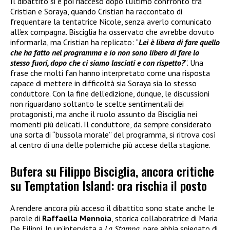
Il dibattito si è poi riacceso dopo l’ultimo confronto tra
Cristian e Soraya, quando Cristian ha raccontato di
frequentare la tentatrice Nicole, senza averlo comunicato
all’ex compagna. Bisciglia ha osservato che avrebbe dovuto
informarla, ma Cristian ha replicato: “
Lei è libera di fare quello
che ha fatto nel programma e io non sono libero di fare lo
stesso fuori, dopo che ci siamo lasciati e con rispetto?
”. Una
frase che molti fan hanno interpretato come una risposta
capace di mettere in difficoltà sia Soraya sia lo stesso
conduttore. Con la fine dell’edizione, dunque, le discussioni
non riguardano soltanto le scelte sentimentali dei
protagonisti, ma anche il ruolo assunto da Bisciglia nei
momenti più delicati. Il conduttore, da sempre considerato
una sorta di “bussola morale” del programma, si ritrova così
al centro di una delle polemiche più accese della stagione.
Bufera su Filippo Bisciglia, ancora critiche
su Temptation Island: ora rischia il posto
A rendere ancora più acceso il dibattito sono state anche le
parole di
Raffaella Mennoia
, storica collaboratrice di Maria
De Filippi. In un’intervista a
La Stampa
, pare abbia spiegato di