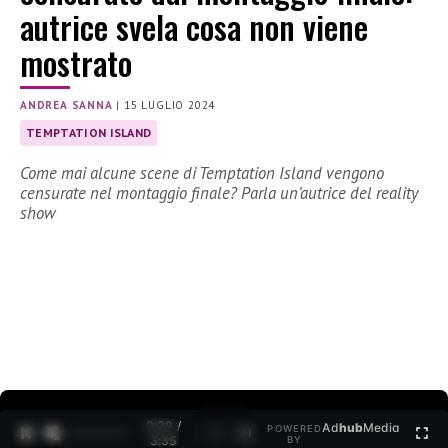
autrice svela cosa non viene
mostrato
ANDREA SANNA
|
15 LUGLIO 2024
TEMPTATION ISLAND
Come mai alcune scene di Temptation Island vengono
censurate nel montaggio finale? Parla un’autrice del reality
show
0:30 /
Ad
hub
Media
POWERED
1
/
2
3:35
BY