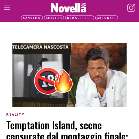
SANREMO
AMICI 24
NEWSLETTER
ABBONATI
REALITY
Temptation Island, scene
censurate dal montaggio finale: