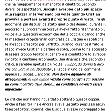
che ha maggiormente alimentato il dibattito. Secondo
diversi telespettatori,
Bisciglia avrebbe dato più spazio
alla ragazza
,
intervenendo più volte quando Cristian
provava a portare avanti il proprio punto di vista
. Tra gli
argomenti più discussi c’è stato quello del denaro: durante il
percorso nel programma Soraya aveva fatto riferimento più
volte alle questioni economiche della coppia, citando anche
la maschera di Spiderman comprata da Cristian e i soldi che
le avrebbe prestato per l’affitto. Quando, durante il falò, è
stato invece Cristian a parlare di soldi, Soraya lo ha accusato
di essere troppo legato al denaro e il conduttore lo avrebbe
invitato a cambiare argomento. Una dinamica che, secondo i
critici, si sarebbe ripetuta più volte. “
Filippo, da donna ti dico
che con Soraya hai sbagliato
”, si legge in uno dei commenti
apparsi sui social. E ancora: “
Non dovevi difendere gli
atteggiamenti di una bimba viziata come Soraya e far passare
lui come il cattivo della storia… da conduttore dovresti essere
imparziale
”.
Le critiche non hanno riguardato soltanto questa coppia.
Anche il falò tra Iris e Andrea aveva lasciato perplessi alcuni
telespettatori, convinti che Bisciglia avesse incoraggiato lei