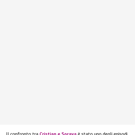
Il confronto tra
Cristian e Soraya
è stato uno degli episodi