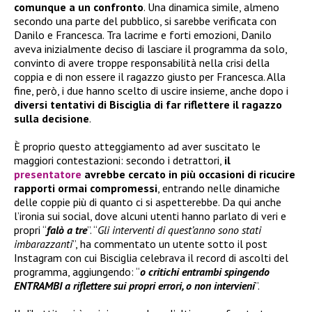
comunque a un confronto
. Una dinamica simile, almeno
secondo una parte del pubblico, si sarebbe verificata con
Danilo e Francesca. Tra lacrime e forti emozioni, Danilo
aveva inizialmente deciso di lasciare il programma da solo,
convinto di avere troppe responsabilità nella crisi della
coppia e di non essere il ragazzo giusto per Francesca. Alla
fine, però, i due hanno scelto di uscire insieme, anche dopo i
diversi tentativi di Bisciglia di far riflettere il ragazzo
sulla decisione
.
È proprio questo atteggiamento ad aver suscitato le
maggiori contestazioni: secondo i detrattori,
il
presentatore
avrebbe cercato in più occasioni di ricucire
rapporti ormai compromessi
, entrando nelle dinamiche
delle coppie più di quanto ci si aspetterebbe. Da qui anche
l’ironia sui social, dove alcuni utenti hanno parlato di veri e
propri “
falò a tre
”. “
Gli interventi di quest’anno sono stati
imbarazzanti
”, ha commentato un utente sotto il post
Instagram con cui Bisciglia celebrava il record di ascolti del
programma, aggiungendo: “
o critichi entrambi spingendo
ENTRAMBI a riflettere sui propri errori, o non intervieni
”.