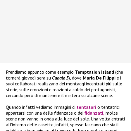
Prendiamo appunto come esempio
Temptation Island
(che
tornerà giovedì sera su
Canale 5
), dove
Maria De Filippi
e i
suoi collaborati realizzano dei montaggi incentrati più sulle
storie, sulle emozioni e reazioni a caldo dei protagonisti,
cercando però di mantenere il mistero su alcune scene.
Quando infatti vediamo immagini di
tentatori
o tentatrici
appartarsi con una delle fidanzate o dei
fidanzati,
molte
scene non vanno in onda alla luce del sole. Una volta entrati
all’interno delle casette, infatti, spesso lasciano che sia il
pubblico a immaginare attraverso le loro parole o rumori.