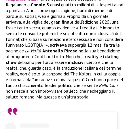
Regalando a
Canale 5
quasi quattro milioni di telespettatori
a puntata. A noi, come ogni stagione, fiumi di meme e di
parole su social, web e giornali. Proprio da un giornale,
arrivava, alla vigilia del
gran
finale
dell’edizione 2025, una
frase tanto secca, quanto evidente: «Il reality si è imposto
senza le consuete polemiche social sulla non inclusività del
format che si basa su relazioni eterosessuali e non considera
l’universo LGBTQIA+»,
scriveva
suppergiù 12 mesi fa tra le
pagine de
La Verità
Antonello
Piroso
nella sua benedizione
al programma. Cold hard truth. Non che i
reality
e i
dating
show
debbano per forza essere
inclusivi
. Certo è che la
realtà, che, guarda caso, è la traduzione italiana del termine
reality, non è solo la canzone dei The Kolors in cui la coppia
è formata da “un ragazzo e una ragazza”. Con buona pace del
tanto chiacchierato leader politico che se sente
Bella Ciao
non riesce a non improvvisare balletti che riecheggiano il
saluto romano. Ma questa è un’altra storia.