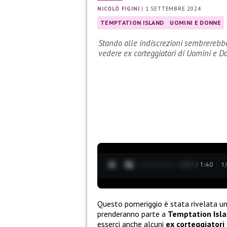
NICOLÒ FIGINI
|
1 SETTEMBRE 2024
TEMPTATION ISLAND
UOMINI E DONNE
Stando alle indiscrezioni sembrerebbe
vedere ex corteggiatori di Uomini e 
0:28 / 1:40
1
Questo pomeriggio è stata rivelata u
prenderanno parte a
Temptation Isl
esserci anche alcuni
ex corteggiatori