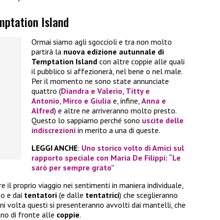
emptation Island
Ormai siamo agli sgoccioli e tra non molto
partirà la
nuova edizione autunnale di
Temptation Island
con altre coppie alle quali
il pubblico si affezionerà, nel bene o nel male.
Per il momento ne sono state annunciate
quattro (
Diandra e Valerio
,
Titty e
Antonio
,
Mirco e Giulia
e, infine,
Anna e
Alfred
) e altre ne arriveranno molto presto.
Questo lo sappiamo perché sono
uscite delle
indiscrezioni
in merito a una di queste.
LEGGI ANCHE
:
Uno storico volto di Amici sul
rapporto speciale con Maria De Filippi: “Le
sarò per sempre grato”
e il proprio viaggio nei sentimenti in maniera individuale,
so e dai
tentatori
(e dalle
tentatrici
) che sceglieranno
ni volta questi si presenteranno avvolti dai mantelli, che
nno di fronte alle
coppie
.