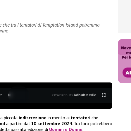
 che tra i tentatori di Temptation Island potremmo
Donne
Ad
hub
Media
/
2
POWERED BY
na piccola
indiscrezione
in merito ai
tentatori
che
and
a partire dal
10 settembre 2024
. Tra loro potrebbero
della passata edizione di
Uomini e Donne
.