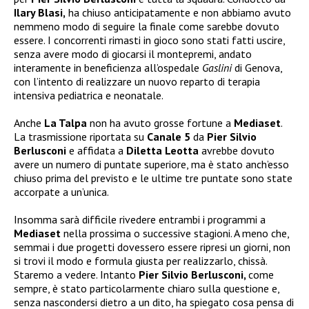
Ilary Blasi,
ha chiuso anticipatamente e non abbiamo avuto
nemmeno modo di seguire la finale come sarebbe dovuto
essere. I concorrenti rimasti in gioco sono stati fatti uscire,
senza avere modo di giocarsi il montepremi, andato
interamente in beneficienza all’ospedale
Gaslini
di Genova,
con l’intento di realizzare un nuovo reparto di terapia
intensiva pediatrica e neonatale.
Anche
La Talpa
non ha avuto grosse fortune a
Mediaset
.
La trasmissione riportata su
Canale 5
da
Pier Silvio
Berlusconi
e affidata a
Diletta Leotta
avrebbe dovuto
avere un numero di puntate superiore, ma è stato anch’esso
chiuso prima del previsto e le ultime tre puntate sono state
accorpate a un’unica.
Insomma sarà difficile rivedere entrambi i programmi a
Mediaset
nella prossima o successive stagioni. A meno che,
semmai i due progetti dovessero essere ripresi un giorni, non
si trovi il modo e formula giusta per realizzarlo, chissà.
Staremo a vedere. Intanto
Pier Silvio Berlusconi,
come
sempre, è stato particolarmente chiaro sulla questione e,
senza nascondersi dietro a un dito, ha spiegato cosa pensa di