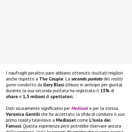
I naufraghi peraltro pare abbiano ottenuto risultati migliori
anche rispetto a
The Couple
. La
seconda puntata
del
reality
game
condotto da
Ilary Blasi
(chiuso in anticipo per giunta)
durante la sua seconda puntata ha registrato il
13%
di
share
e
1,5 milioni
di
spettatori.
Dati sicuramente significativi per
Mediaset
e per la stessa
Veronica Gentili
che ha accettato la sfida di condurre il suo
primo reality televisivo a
Mediaset
come
L’Isola dei
Famosi
. Questa esperienza però potrebbe riservare ancora
delle sorprese, viste le recenti dinamiche che si sono accese