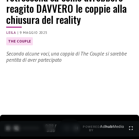
reagito DAVVERO le coppie alla
chiusura del reality
LEILA
|
9 MAGGIO 2025
THE COUPLE
Secondo alcune voci, una coppia di The Couple si sarebbe
pentita di aver partecipato
0:30 /
Ad
hub
Media
POWERED
1
/
2
3:35
BY