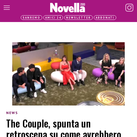
SANREMO
AMICI 24
NEWSLETTER
ABBONATI
NEWS
The Couple, spunta un
retroscena su come avrebbero