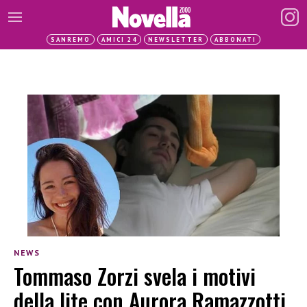
SANREMO
AMICI 24
NEWSLETTER
ABBONATI
NEWS
Tommaso Zorzi svela i motivi
della lite con Aurora Ramazzotti