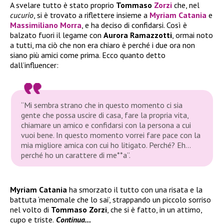
A svelare tutto è stato proprio
Tommaso
Zorzi
che, nel
cucurio
, si è trovato a riflettere insieme a
Myriam Catania
e
Massimiliano Morra
, e ha deciso di confidarsi. Così è
balzato fuori il legame con
Aurora Ramazzotti
, ormai noto
a tutti, ma ciò che non era chiaro è perché i due ora non
siano più amici come prima. Ecco quanto detto
dall’influencer:
“Mi sembra strano che in questo momento ci sia
gente che possa uscire di casa, fare la propria vita,
chiamare un amico e confidarsi con la persona a cui
vuoi bene. In questo momento vorrei fare pace con la
mia migliore amica con cui ho litigato. Perché? Eh…
perché ho un carattere di me**a”.
Myriam Catania
ha smorzato il tutto con una risata e la
battuta ‘menomale che lo sai’, strappando un piccolo sorriso
nel volto di
Tommaso Zorzi
, che si è fatto, in un attimo,
cupo e triste.
Continua…