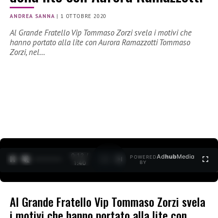
ANDREA SANNA
|
1 OTTOBRE 2020
Al Grande Fratello Vip Tommaso Zorzi svela i motivi che
hanno portato alla lite con Aurora Ramazzotti Tommaso
Zorzi, nel…
0:12 /
Ad
hub
Media
POWERED
1
/
2
1:40
BY
Al Grande Fratello Vip Tommaso Zorzi svela
i motivi che hanno portato alla lite con