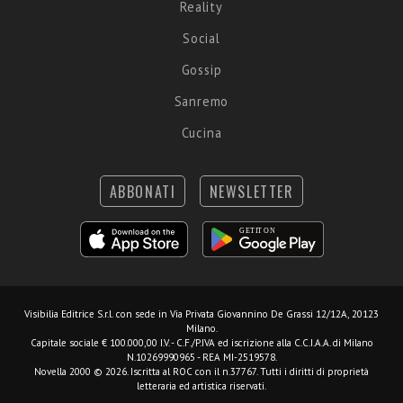
Reality
Social
Gossip
Sanremo
Cucina
ABBONATI
NEWSLETTER
Visibilia Editrice S.r.l.
con sede in Via Privata Giovannino De Grassi 12/12A, 20123
Milano.
Capitale sociale € 100.000,00 I.V. - C.F./P.IVA ed iscrizione alla C.C.I.A.A. di Milano
N.10269990965 - REA MI-2519578.
Novella 2000 © 2026. Iscritta al ROC con il n.37767. Tutti i diritti di proprietà
letteraria ed artistica riservati.