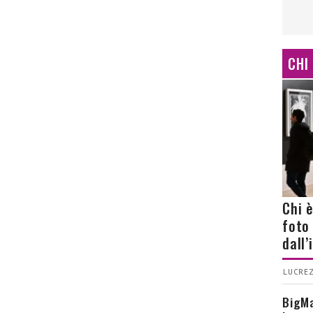
CHI
Chi 
foto
dall
LUCREZ
BigMa