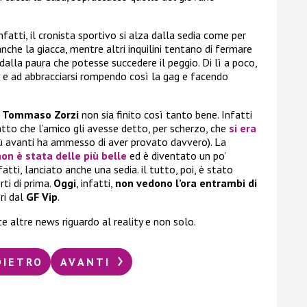
nfatti, il cronista sportivo si alza dalla sedia come per
 anche la giacca, mentre altri inquilini tentano di fermare
alla paura che potesse succedere il peggio. Di lì a poco,
e ad abbracciarsi rompendo così la gag e facendo
i
Tommaso Zorzi
non sia finito così tanto bene. Infatti
tto che l’amico gli avesse detto, per scherzo, che
si era
ù avanti ha ammesso di aver provato davvero). La
non è stata delle più belle
ed è diventato un po’
nfatti, lanciato anche una sedia. il tutto, poi, è stato
rti di prima.
Oggi
, infatti,
non
vedono l’ora entrambi di
ri dal
GF Vip
.
nte altre news riguardo al reality e non solo.
DIETRO
AVANTI