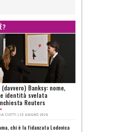
 È?
è (davvero) Banksy: nome,
 e identità svelata
’inchiesta Reuters
IA CIOTTI | 13 GIUGNO 2026
ma, chi è la fidanzata Lodovica