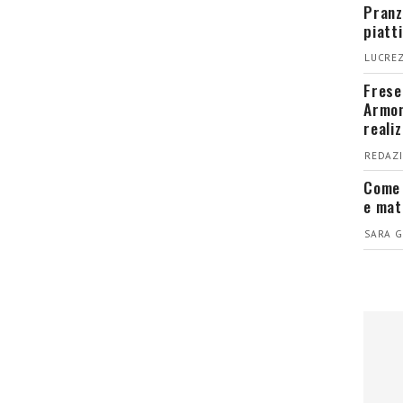
Pranz
piatt
LUCREZ
Fresel
Armon
reali
REDAZI
Come 
e mat
SARA G