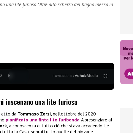
 una lite furiosa Oltre allo scherzo del bagno messo in
Ad
hub
Media
/
2
POWERED BY
 inscenano una lite furiosa
n atto da
Tommaso Zorzi
, nell’ottobre del 2020
ano
pianificato una
finta lite furibonda
. A presenziare al
nck
, a conoscenza di tutto ciò che stava accadendo. Le
n tutta la Casa, soprattutto quelle del giovane