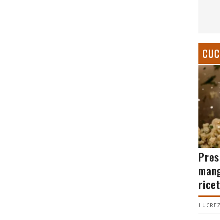
CUC
Pres
mang
rice
LUCREZ