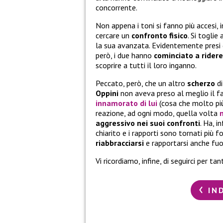
concorrente.
Non appena i toni si fanno più accesi, i
cercare un
confronto fisico
. Si toglie
la sua avanzata. Evidentemente presi d
però, i due hanno
cominciato a ridere
scoprire a tutti il loro inganno.
Peccato, però, che un altro
scherzo
d
Oppini
non aveva preso al meglio il fa
innamorato di lui
(cosa che molto pi
reazione, ad ogni modo, quella volta
aggressivo nei suoi confronti
. Ha, i
chiarito e i rapporti sono tornati più fo
riabbracciarsi
e rapportarsi anche fuo
Vi ricordiamo, infine, di seguirci per ta
IN