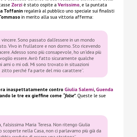
stasse
Zorzi
è stato ospite a
Verissimo
, e la puntata
ia Toffanin
regalerà al pubblico uno speciale sui finalisti
Tommaso
in merito alla sua vittoria afferma:
 vincere. Sono passato dall’essere in un mondo
to. Vivo in frullatore e non dormo. Sto ricevendo
iacere. Adesso sono più consapevole, ho un’idea più
e voglio essere. Avrò fatto sicuramente qualche
i ami o mi odi. Mi sono trovato in situazioni
 zitto perché fa parte del mio carattere”.
era inaspettatamente contro
Giulia Salemi
,
Guenda
tando le tre ex gieffine come
“false”
. Queste le sue
, falsissima Maria Teresa. Non ritengo Giulia
ho scoperte nella Casa, non ci parlavamo più già da
abbia creduto di essere una stratega”.