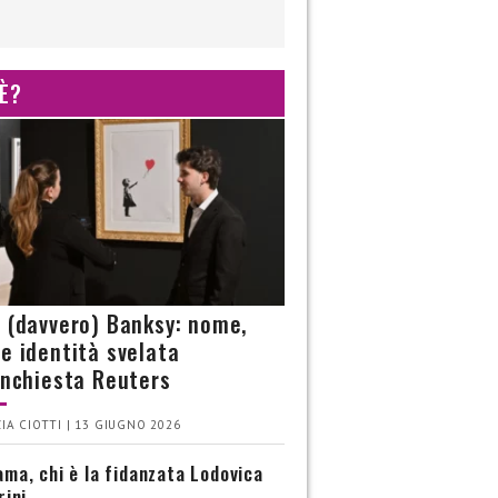
 È?
è (davvero) Banksy: nome,
 e identità svelata
’inchiesta Reuters
IA CIOTTI | 13 GIUGNO 2026
ma, chi è la fidanzata Lodovica
rini