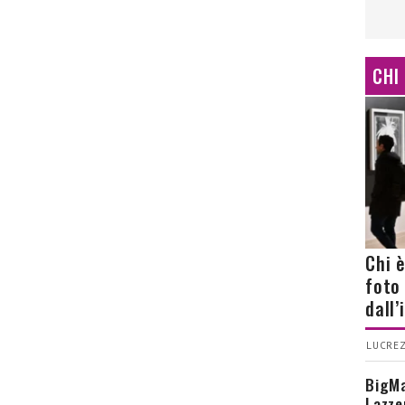
CHI
Chi 
foto
dall
LUCREZ
BigMa
Lazze