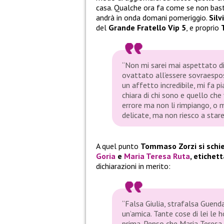
casa. Qualche ora fa come se non ba
andrà in onda domani pomeriggio.
Silv
del
Grande Fratello Vip 5
, e proprio
“Non mi sarei mai aspettato di
ovattato all’essere sovraespos
un affetto incredibile, mi fa p
chiara di chi sono e quello ch
errore ma non li rimpiango, o m
delicate, ma non riesco a stare
A quel punto
Tommaso Zorzi si schi
Goria
e
Maria Teresa Ruta
, etichet
dichiarazioni in merito:
“Falsa Giulia, strafalsa Guenda
un’amica. Tante cose di lei le 
prima. Penso che Maria Teresa 