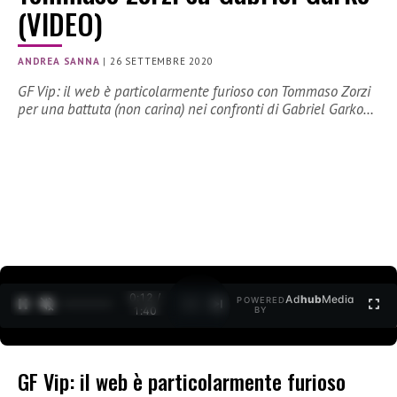
(VIDEO)
ANDREA SANNA
|
26 SETTEMBRE 2020
GF Vip: il web è particolarmente furioso con Tommaso Zorzi
per una battuta (non carina) nei confronti di Gabriel Garko…
0:12 /
Ad
hub
Media
POWERED
1
/
2
1:40
BY
GF Vip: il web è particolarmente furioso