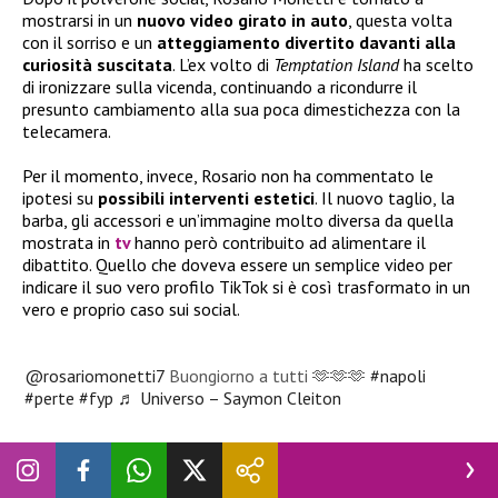
mostrarsi in un
nuovo video girato in auto
, questa volta
con il sorriso e un
atteggiamento divertito davanti alla
curiosità suscitata
. L’ex volto di
Temptation Island
ha scelto
di ironizzare sulla vicenda, continuando a ricondurre il
presunto cambiamento alla sua poca dimestichezza con la
telecamera.
Per il momento, invece, Rosario non ha commentato le
ipotesi su
possibili interventi estetici
. Il nuovo taglio, la
barba, gli accessori e un’immagine molto diversa da quella
mostrata in
tv
hanno però contribuito ad alimentare il
dibattito. Quello che doveva essere un semplice video per
indicare il suo vero profilo TikTok si è così trasformato in un
vero e proprio caso sui social.
@rosariomonetti7
Buongiorno a tutti 🫶🫶🫶
#napoli
#perte
#fyp
♬ Universo – Saymon Cleiton