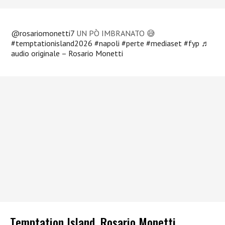
@rosariomonetti7
UN PÒ IMBRANATO 😅
#temptationisland2026
#napoli
#perte
#mediaset
#fyp
♬
audio originale – Rosario Monetti
Temptation Island, Rosario Monetti