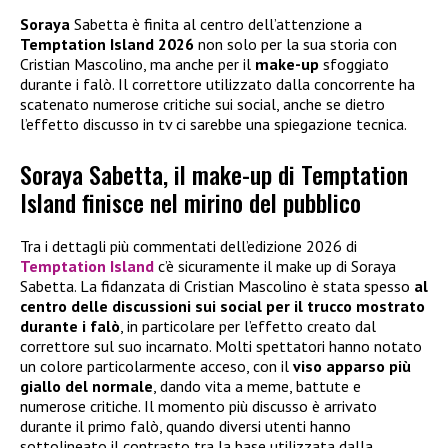
Soraya
Sabetta è finita al centro dell’attenzione a
Temptation Island 2026
non solo per la sua storia con
Cristian Mascolino, ma anche per il
make-up
sfoggiato
durante i falò. Il correttore utilizzato dalla concorrente ha
scatenato numerose critiche sui social, anche se dietro
l’effetto discusso in tv ci sarebbe una spiegazione tecnica.
Soraya Sabetta, il make-up di Temptation
Island finisce nel mirino del pubblico
Tra i dettagli più commentati dell’edizione 2026 di
Temptation Island
c’è sicuramente il make up di Soraya
Sabetta. La fidanzata di Cristian Mascolino è stata spesso
al
centro delle discussioni sui social per il trucco mostrato
durante i falò
, in particolare per l’effetto creato dal
correttore sul suo incarnato. Molti spettatori hanno notato
un colore particolarmente acceso, con il
viso apparso più
giallo del normale
, dando vita a meme, battute e
numerose critiche. Il momento più discusso è arrivato
durante il primo falò, quando diversi utenti hanno
sottolineato il contrasto tra la base utilizzata dalla