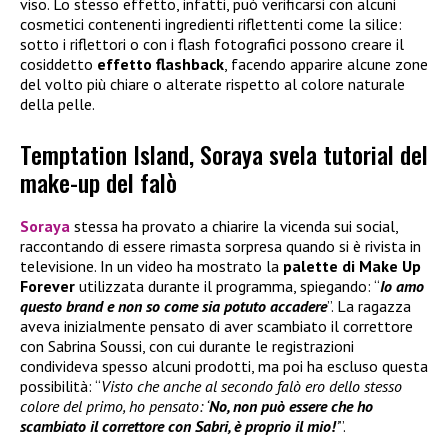
viso. Lo stesso effetto, infatti, può verificarsi con alcuni
cosmetici contenenti ingredienti riflettenti come la silice:
sotto i riflettori o con i flash fotografici possono creare il
cosiddetto
effetto flashback
, facendo apparire alcune zone
del volto più chiare o alterate rispetto al colore naturale
della pelle.
Temptation Island, Soraya svela tutorial del
make-up del falò
Soraya
stessa ha provato a chiarire la vicenda sui social,
raccontando di essere rimasta sorpresa quando si è rivista in
televisione. In un video ha mostrato la
palette di
Make Up
Forever
utilizzata durante il programma, spiegando: “
Io amo
questo brand e non so come sia potuto accadere
”. La ragazza
aveva inizialmente pensato di aver scambiato il correttore
con Sabrina Soussi, con cui durante le registrazioni
condivideva spesso alcuni prodotti, ma poi ha escluso questa
possibilità: “
Visto che anche al secondo falò ero dello stesso
colore del primo, ho pensato: ‘
No, non può essere che ho
scambiato il correttore con Sabri, è proprio il mio!
’
”.