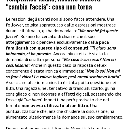
“cambia faccia”: cosa non torna
Le reazioni degli utenti non si sono fatte attendere. Una
follower, colpita soprattutto dalle espressioni mostrate
durante il filmato, gli ha domandato: “
Ma perché fai queste
facce?
”. Rosario ha cercato di chiarire che il suo
atteggiamento dipendeva esclusivamente dalla
poca
familiarità con questo tipo di contenuti
: “
Ti giuro,
sono
imbranato, ci ho provato
”. Ancora più diretta è stata la
domanda di un’altra persona: “
Ma cosa è successo? Non eri
così, Rosario
”. Anche in questo caso la risposta dell’ex
concorrente è stata ironica e immediata: “
Non lo so! Non mi
so fare i video! Lo volevo togliere, però ormai sembrava brutto
”.
A suscitare ulteriore curiosità è stata poi la questione dei
filtri. Una ragazza, nel tentativo di tranquillizzarlo, gli ha
consigliato di non ricorrere a effetti digitali, sostenendo che
fosse già “
un bono
”. Monetti ha però precisato che nel
filmato
non aveva utilizzato alcun filtro
. Una
puntualizzazione che, anziché chiudere la discussione, ha
alimentato ulteriormente le domande sul suo cambiamento.
Dopo il polverone social, Rosario Monetti è tornato a