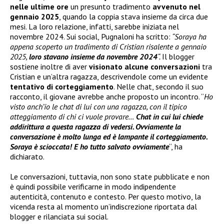
nelle ultime ore
un presunto tradimento
avvenuto nel
gennaio 2025
, quando la coppia stava insieme da circa due
mesi. La loro relazione, infatti, sarebbe iniziata nel
novembre 2024. Sui social, Pugnaloni ha scritto:
“Soraya ha
appena scoperto un tradimento di Cristian risalente a gennaio
2025,
loro stavano insieme da novembre 2024
“.
Il blogger
sostiene inoltre di aver
visionato alcune conversazioni
tra
Cristian e un’altra ragazza, descrivendole come un evidente
tentativo di corteggiamento
. Nelle chat, secondo il suo
racconto, il giovane avrebbe anche proposto un incontro. “
Ho
visto anch’io le chat di lui con una ragazza, con il tipico
atteggiamento di chi ci vuole provare…
Chat in cui lui chiede
addirittura a questa ragazza di vedersi. Ovviamente la
conversazione è molto lunga ed è lampante il corteggiamento.
Soraya è scioccata! E ho tutto salvato ovviamente
“, ha
dichiarato.
Le conversazioni, tuttavia, non sono state pubblicate e non
è quindi possibile verificarne in modo indipendente
autenticità, contenuto e contesto. Per questo motivo, la
vicenda resta al momento un’indiscrezione riportata dal
blogger e rilanciata sui social.