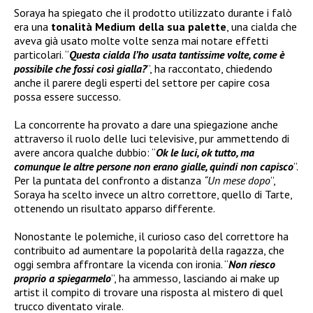
Soraya ha spiegato che il prodotto utilizzato durante i falò
era una
tonalità Medium della sua palette
, una cialda che
aveva già usato molte volte senza mai notare effetti
particolari. “
Questa cialda l’ho usata tantissime volte, come è
possibile che fossi così gialla?
”, ha raccontato, chiedendo
anche il parere degli esperti del settore per capire cosa
possa essere successo.
La concorrente ha provato a dare una spiegazione anche
attraverso il ruolo delle luci televisive, pur ammettendo di
avere ancora qualche dubbio: “
Ok le luci, ok tutto, ma
comunque le altre persone non erano gialle, quindi non capisco
”.
Per la puntata del confronto a distanza
“Un mese dopo
”,
Soraya ha scelto invece un altro correttore, quello di Tarte,
ottenendo un risultato apparso differente.
Nonostante le polemiche, il curioso caso del correttore ha
contribuito ad aumentare la popolarità della ragazza, che
oggi sembra affrontare la vicenda con ironia. “
Non riesco
proprio a spiegarmelo
”, ha ammesso, lasciando ai make up
artist il compito di trovare una risposta al mistero di quel
trucco diventato virale.