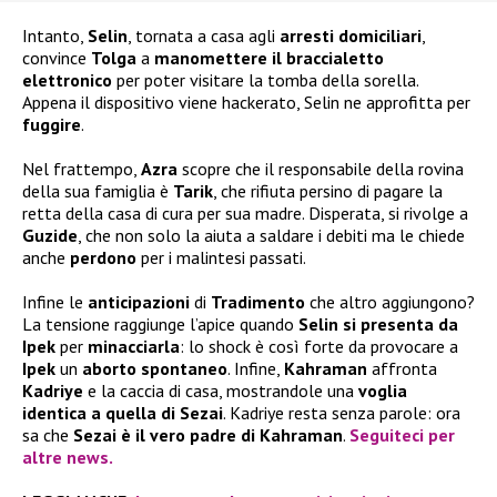
Intanto,
Selin
, tornata a casa agli
arresti domiciliari
,
convince
Tolga
a
manomettere il braccialetto
elettronico
per poter visitare la tomba della sorella.
Appena il dispositivo viene hackerato, Selin ne approfitta per
fuggire
.
Nel frattempo,
Azra
scopre che il responsabile della rovina
della sua famiglia è
Tarik
, che rifiuta persino di pagare la
retta della casa di cura per sua madre. Disperata, si rivolge a
Guzide
, che non solo la aiuta a saldare i debiti ma le chiede
anche
perdono
per i malintesi passati.
Infine le
anticipazioni
di
Tradimento
che altro aggiungono?
La tensione raggiunge l’apice quando
Selin si presenta da
Ipek
per
minacciarla
: lo shock è così forte da provocare a
Ipek
un
aborto spontaneo
. Infine,
Kahraman
affronta
Kadriye
e la caccia di casa, mostrandole una
voglia
identica a quella di Sezai
. Kadriye resta senza parole: ora
sa che
Sezai è il vero padre di Kahraman
.
Seguiteci per
altre news.