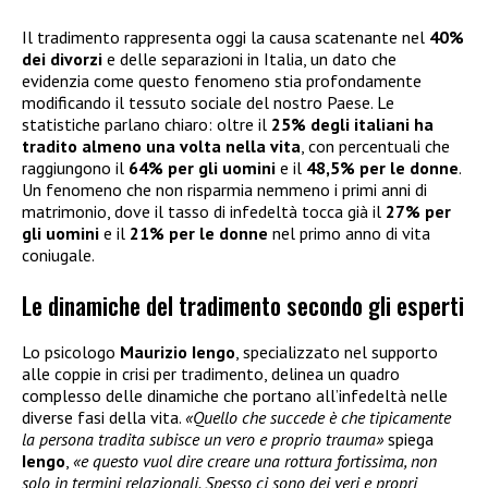
Il tradimento rappresenta oggi la causa scatenante nel
40%
dei divorzi
e delle separazioni in Italia, un dato che
evidenzia come questo fenomeno stia profondamente
modificando il tessuto sociale del nostro Paese. Le
statistiche parlano chiaro: oltre il
25% degli italiani ha
tradito almeno una volta nella vita
, con percentuali che
raggiungono il
64% per gli uomini
e il
48,5% per le donne
.
Un fenomeno che non risparmia nemmeno i primi anni di
matrimonio, dove il tasso di infedeltà tocca già il
27% per
gli uomini
e il
21% per le donne
nel primo anno di vita
coniugale.
Le dinamiche del tradimento secondo gli esperti
Lo psicologo
Maurizio Iengo
, specializzato nel supporto
alle coppie in crisi per tradimento, delinea un quadro
complesso delle dinamiche che portano all’infedeltà nelle
diverse fasi della vita.
«Quello che succede è che tipicamente
la persona tradita subisce un vero e proprio trauma»
spiega
Iengo
,
«e questo vuol dire creare una rottura fortissima, non
solo in termini relazionali. Spesso ci sono dei veri e propri