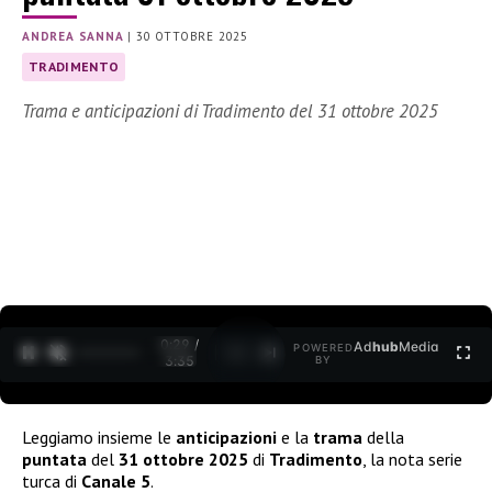
ANDREA SANNA
|
30 OTTOBRE 2025
TRADIMENTO
Trama e anticipazioni di Tradimento del 31 ottobre 2025
0:30 /
Ad
hub
Media
POWERED
1
/
2
3:35
BY
Leggiamo insieme le
anticipazioni
e la
trama
della
puntata
del
31 ottobre 2025
di
Tradimento
, la nota serie
turca di
Canale 5
.