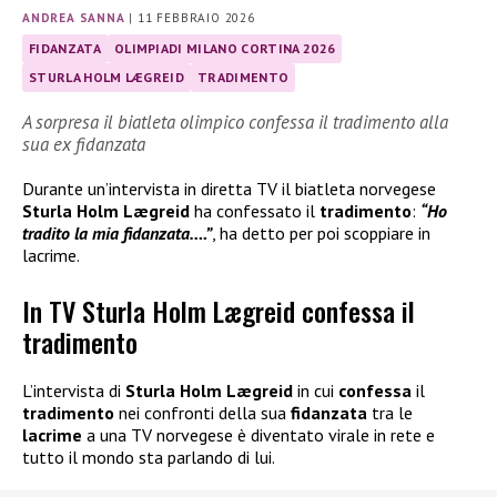
ANDREA SANNA
|
11 FEBBRAIO 2026
FIDANZATA
OLIMPIADI MILANO CORTINA 2026
STURLA HOLM LÆGREID
TRADIMENTO
A sorpresa il biatleta olimpico confessa il tradimento alla
sua ex fidanzata
Durante un’intervista in diretta TV il biatleta norvegese
Sturla Holm Lægreid
ha confessato il
tradimento
:
“Ho
tradito la mia fidanzata….”
, ha detto per poi scoppiare in
lacrime.
In TV Sturla Holm Lægreid confessa il
tradimento
L’intervista di
Sturla Holm Lægreid
in cui
confessa
il
tradimento
nei confronti della sua
fidanzata
tra le
lacrime
a una TV norvegese è diventato virale in rete e
tutto il mondo sta parlando di lui.