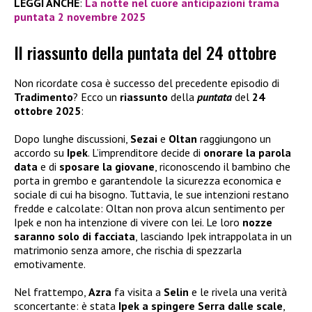
LEGGI ANCHE
:
La notte nel cuore anticipazioni trama
puntata 2 novembre 2025
Il riassunto della puntata del 24 ottobre
Non ricordate cosa è successo del precedente episodio di
Tradimento
? Ecco un
riassunto
della
puntata
del
24
ottobre 2025
:
Dopo lunghe discussioni,
Sezai
e
Oltan
raggiungono un
accordo su
Ipek
. L’imprenditore decide di
onorare la parola
data
e di
sposare la giovane
, riconoscendo il bambino che
porta in grembo e garantendole la sicurezza economica e
sociale di cui ha bisogno. Tuttavia, le sue intenzioni restano
fredde e calcolate: Oltan non prova alcun sentimento per
Ipek e non ha intenzione di vivere con lei. Le loro
nozze
saranno solo di facciata
, lasciando Ipek intrappolata in un
matrimonio senza amore, che rischia di spezzarla
emotivamente.
Nel frattempo,
Azra
fa visita a
Selin
e le rivela una verità
sconcertante: è stata
Ipek a spingere Serra dalle scale
,