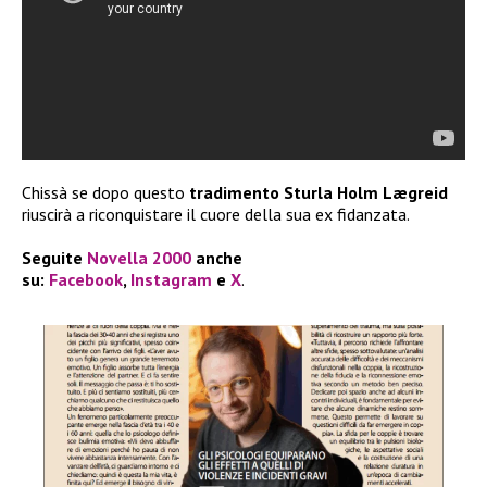
Chissà se dopo questo
tradimento
Sturla Holm Lægreid
riuscirà a riconquistare il cuore della sua ex fidanzata.
Seguite
Novella 2000
anche
su:
Facebook
,
Instagram
e
X
.