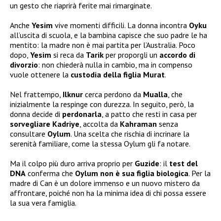
un gesto che riaprirà ferite mai rimarginate.
Anche
Yesim
vive momenti difficili. La donna incontra
Oyku
all’uscita di scuola, e la bambina capisce che suo padre le ha
mentito: la madre non è mai partita per l’Australia. Poco
dopo,
Yesim
si reca da
Tarik
per proporgli un
accordo di
divorzio
: non chiederà nulla in cambio, ma in compenso
vuole ottenere la
custodia della figlia Murat
.
Nel frattempo,
Ilknur
cerca perdono da
Mualla
, che
inizialmente la respinge con durezza. In seguito, però, la
donna decide di
perdonarla
, a patto che resti in casa per
sorvegliare Kadriye
, accolta da
Kahraman
senza
consultare
Oylum
. Una scelta che rischia di incrinare la
serenità familiare, come la stessa Oylum gli fa notare.
Ma il colpo più duro arriva proprio per
Guzide
: il
test del
DNA
conferma che
Oylum non è sua figlia biologica
. Per la
madre di Can è un dolore immenso e un nuovo mistero da
affrontare, poiché non ha la minima idea di chi possa essere
la sua vera famiglia.