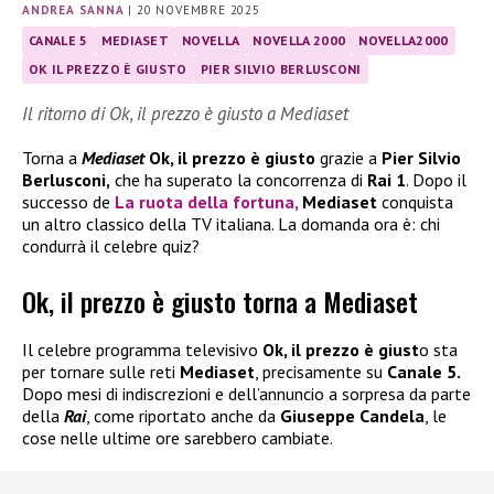
ANDREA SANNA
|
20 NOVEMBRE 2025
CANALE 5
MEDIASET
NOVELLA
NOVELLA 2000
NOVELLA2000
OK IL PREZZO È GIUSTO
PIER SILVIO BERLUSCONI
Il ritorno di Ok, il prezzo è giusto a Mediaset
Torna a
Mediaset
Ok, il prezzo è giusto
grazie a
Pier Silvio
Berlusconi,
che ha superato la concorrenza di
Rai 1
. Dopo il
successo de
La ruota della fortuna,
Mediaset
conquista
un altro classico della TV italiana. La domanda ora è: chi
condurrà il celebre quiz?
Ok, il prezzo è giusto torna a Mediaset
Il celebre programma televisivo
Ok, il prezzo è giust
o sta
per tornare sulle reti
Mediaset
, precisamente su
Canale 5.
Dopo mesi di indiscrezioni e dell’annuncio a sorpresa da parte
della
Rai
, come riportato anche da
Giuseppe Candela
, le
cose nelle ultime ore sarebbero cambiate.