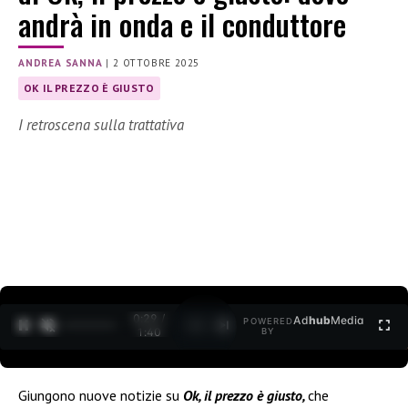
andrà in onda e il conduttore
ANDREA SANNA
|
2 OTTOBRE 2025
OK IL PREZZO È GIUSTO
I retroscena sulla trattativa
0:30 /
Ad
hub
Media
POWERED
1
/
2
1:40
BY
Giungono nuove notizie su
Ok, il prezzo è giusto,
che