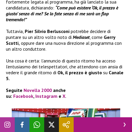
fortemente legata al programma, ha già lanciato la sua
candidatura, dichiarando:
“Come può esistere ‘Ok, il prezzo è
giusto’ senza di me? Se lo fate senza di me sarà un flop
tremendo!”
Tuttavia,
Pier Silvio Berlusconi
potrebbe decidere di
puntare su un altro volto noto di
Mediaset
, come
Gerry
Scotti,
oppure dare una nuova direzione al programma con
un altro conduttore.
Una cosa è certa: l’annuncio di questo ritorno ha acceso
l’entusiasmo dei telespettatori, che attendono con ansia di
vedere il grande ritorno di
Ok, il prezzo è giusto
su
Canale
5.
Seguite
Novella 2000
anche
su:
Facebook
,
Instagram
e
X
.