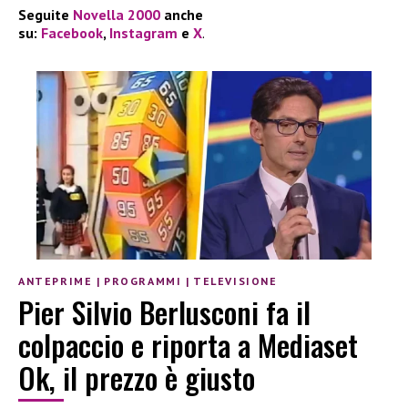
Seguite
Novella 2000
anche
su:
Facebook
,
Instagram
e
X
.
ANTEPRIME
|
PROGRAMMI
|
TELEVISIONE
Pier Silvio Berlusconi fa il
colpaccio e riporta a Mediaset
Ok, il prezzo è giusto