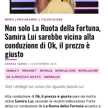
NEWS
|
PROGRAMMI
|
TELEVISIONE
Non solo La Ruota della Fortuna,
Samira Lui sarebbe vicina alla
conduzione di Ok, il prezzo è
giusto
ANDREA SANNA
|
21 NOVEMBRE 2025
CANALE 5
MEDIASET
NOVELLA
NOVELLA 2000
NOVELLA2000
OK IL PREZZO È GIUSTO
SAMIRA LUI
Tutti i dettagli sul rumor che riguarda Samira Lui
Alla conduzione di
Ok, il prezzo è giusto
pare sia molto
vicina
Samira Lui,
secondo le recenti indiscrezioni. Forte
della co-conduzione de
La Ruota della Fortuna
accanto a