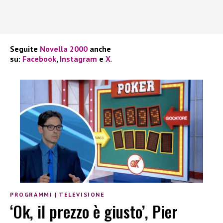
Seguite
Novella 2000
anche
su:
Facebook
,
Instagram
e
X
.
PROGRAMMI
|
TELEVISIONE
‘Ok, il prezzo è giusto’, Pier