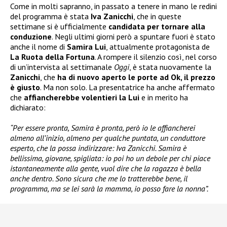
Come in molti sapranno, in passato a tenere in mano le redini
del programma è stata
Iva Zanicchi
, che in queste
settimane si è ufficialmente
candidata per tornare alla
conduzione
. Negli ultimi giorni però a spuntare fuori è stato
anche il nome di
Samira Lui
, attualmente protagonista de
La Ruota della Fortuna
. A rompere il silenzio così, nel corso
di un’intervista al settimanale
Oggi
, è stata nuovamente la
Zanicchi
, che
ha di nuovo aperto le porte ad Ok, il prezzo
è giusto
. Ma non solo. La presentatrice ha anche affermato
che
affiancherebbe volentieri la Lui
e in merito ha
dichiarato:
“Per essere pronta, Samira è pronta, però io le affiancherei
almeno all’inizio, almeno per qualche puntata, un conduttore
esperto, che la possa indirizzare: Iva Zanicchi. Samira è
bellissima, giovane, spigliata: io poi ho un debole per chi piace
istantaneamente alla gente, vuol dire che la ragazza è bella
anche dentro. Sono sicura che me lo tratterebbe bene, il
programma, ma se lei sarà la mamma, io posso fare la nonna”.