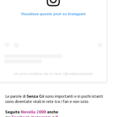
Visualizza questo post su Instagram
Un post condiviso da Le Iene (@redazioneiene)
Le parole di
Senza Cri
sono importanti e in pochi istanti
sono diventate virali in rete tra i fan e non solo.
Seguite
Novella 2000
anche
su:
Facebook
,
Instagram
e
X
.