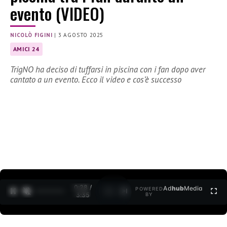
evento (VIDEO)
NICOLÒ FIGINI
|
3 AGOSTO 2025
AMICI 24
TrigNO ha deciso di tuffarsi in piscina con i fan dopo aver
cantato a un evento. Ecco il video e cos’è successo
0:30 /
Ad
hub
Media
POWERED
1
/
2
3:35
BY