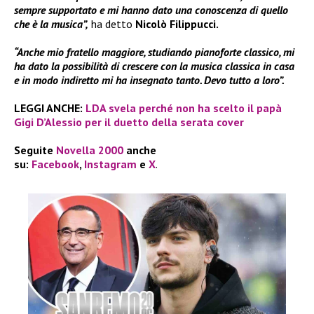
sempre supportato e mi hanno dato una conoscenza di quello
che è la musica”,
ha detto
Nicolò Filippucci.
“Anche mio fratello maggiore, studiando pianoforte classico, mi
ha dato la possibilità di crescere con la musica classica in casa
e in modo indiretto mi ha insegnato tanto. Devo tutto a loro”.
LEGGI ANCHE:
LDA svela perché non ha scelto il papà
Gigi D’Alessio per il duetto della serata cover
Seguite
Novella 2000
anche
su:
Facebook
,
Instagram
e
X
.