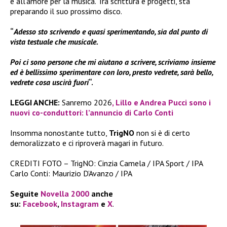
e all’amore per la musica. Tra scrittura e progetti, sta
preparando il suo prossimo disco.
“
Adesso sto scrivendo e quasi sperimentando, sia dal punto di
vista testuale che musicale.
Poi ci sono persone che mi aiutano a scrivere, scriviamo insieme
ed è bellissimo sperimentare con loro, presto vedrete, sarà bello,
vedrete cosa uscirà fuori
“.
LEGGI ANCHE:
Sanremo 2026
, Lillo e Andrea Pucci sono i
nuovi co-conduttori: l’annuncio di Carlo Conti
Insomma nonostante tutto,
TrigNO
non si è di certo
demoralizzato e ci riproverà magari in futuro.
CREDITI FOTO – TrigNO: Cinzia Camela / IPA Sport / IPA
Carlo Conti: Maurizio D’Avanzo / IPA
Seguite
Novella 2000
anche
su:
Facebook
,
Instagram
e
X
.