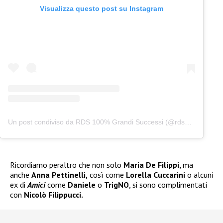
Visualizza questo post su Instagram
Un post condiviso da RDS 100% Grandi Successi (@rds_official)
Ricordiamo peraltro che non solo
Maria De Filippi,
ma
anche
Anna Pettinelli,
così come
Lorella Cuccarini
o alcuni
ex di
Amici
come
Daniele
o
TrigNO
, si sono complimentati
con
Nicolò Filippucci.