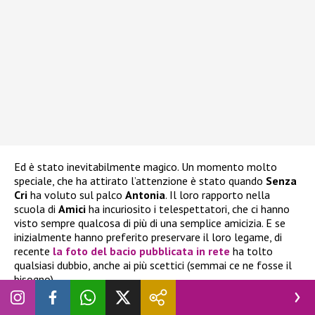
Ed è stato inevitabilmente magico. Un momento molto
speciale, che ha attirato l’attenzione è stato quando
Senza
Cri
ha voluto sul palco
Antonia
. Il loro rapporto nella
scuola di
Amici
ha incuriosito i telespettatori, che ci hanno
visto sempre qualcosa di più di una semplice amicizia. E se
inizialmente hanno preferito preservare il loro legame, di
recente
la foto del bacio pubblicata in rete
ha tolto
qualsiasi dubbio, anche ai più scettici (semmai ce ne fosse il
bisogno)
Tornando a ieri, il duetto tra
Senza Cri
e
Antonia
è stato