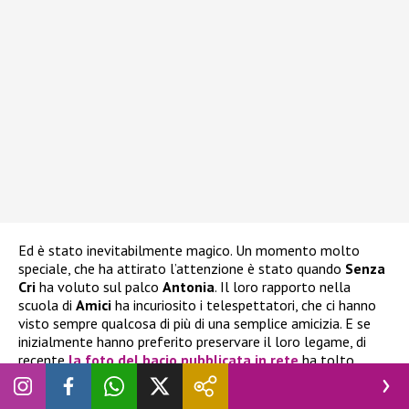
Ed è stato inevitabilmente magico. Un momento molto
speciale, che ha attirato l’attenzione è stato quando
Senza
Cri
ha voluto sul palco
Antonia
. Il loro rapporto nella
scuola di
Amici
ha incuriosito i telespettatori, che ci hanno
visto sempre qualcosa di più di una semplice amicizia. E se
inizialmente hanno preferito preservare il loro legame, di
recente
la foto del bacio pubblicata in rete
ha tolto
qualsiasi dubbio, anche ai più scettici (semmai ce ne fosse il
bisogno)