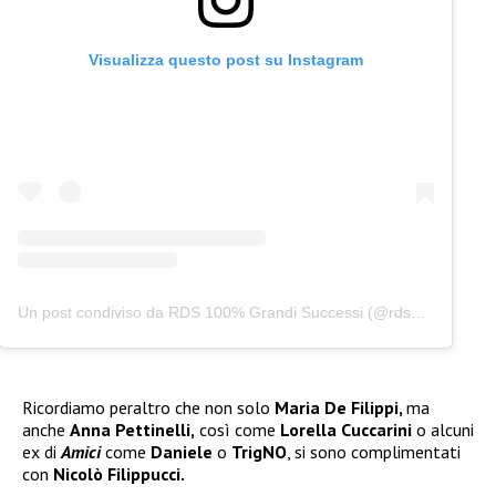
Visualizza questo post su Instagram
Un post condiviso da RDS 100% Grandi Successi (@rds_official)
Ricordiamo peraltro che non solo
Maria De Filippi,
ma
anche
Anna Pettinelli,
così come
Lorella Cuccarini
o alcuni
ex di
Amici
come
Daniele
o
TrigNO
, si sono complimentati
con
Nicolò Filippucci.