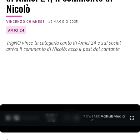
Nicolò
VINCENZO CHIANESE
|
19 MAGGIO 2025
AMICI 24
TrigNO vince la categoria canto di Amici 24 e sui social
arriva il commento di Nicolò: ecco il post del cantante
0:30 /
Ad
hub
Media
POWERED
1
/
2
1:40
BY