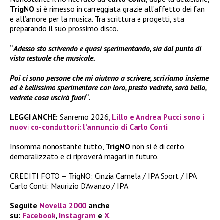
TrigNO
si è rimesso in carreggiata grazie all’affetto dei fan
e all’amore per la musica. Tra scrittura e progetti, sta
preparando il suo prossimo disco.
“
Adesso sto scrivendo e quasi sperimentando, sia dal punto di
vista testuale che musicale.
Poi ci sono persone che mi aiutano a scrivere, scriviamo insieme
ed è bellissimo sperimentare con loro, presto vedrete, sarà bello,
vedrete cosa uscirà fuori
“.
LEGGI ANCHE:
Sanremo 2026
, Lillo e Andrea Pucci sono i
nuovi co-conduttori: l’annuncio di Carlo Conti
Insomma nonostante tutto,
TrigNO
non si è di certo
demoralizzato e ci riproverà magari in futuro.
CREDITI FOTO – TrigNO: Cinzia Camela / IPA Sport / IPA
Carlo Conti: Maurizio D’Avanzo / IPA
Seguite
Novella 2000
anche
su:
Facebook
,
Instagram
e
X
.