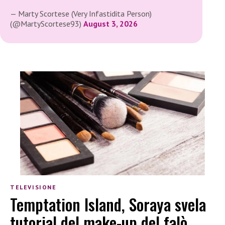
— Marty Scortese (Very Infastidita Person)
(@MartyScortese93)
August 3, 2026
TELEVISIONE
Temptation Island, Soraya svela
tutorial del make-up del falò