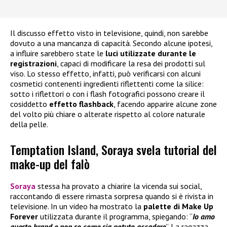
Il discusso effetto visto in televisione, quindi, non sarebbe
dovuto a una mancanza di capacità. Secondo alcune ipotesi,
a influire sarebbero state le
luci utilizzate durante le
registrazioni
, capaci di modificare la resa dei prodotti sul
viso. Lo stesso effetto, infatti, può verificarsi con alcuni
cosmetici contenenti ingredienti riflettenti come la silice:
sotto i riflettori o con i flash fotografici possono creare il
cosiddetto
effetto flashback
, facendo apparire alcune zone
del volto più chiare o alterate rispetto al colore naturale
della pelle.
Temptation Island, Soraya svela tutorial del
make-up del falò
Soraya
stessa ha provato a chiarire la vicenda sui social,
raccontando di essere rimasta sorpresa quando si è rivista in
televisione. In un video ha mostrato la
palette di
Make Up
Forever
utilizzata durante il programma, spiegando: “
Io amo
questo brand e non so come sia potuto accadere
”. La ragazza