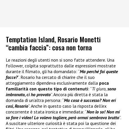
Temptation Island, Rosario Monetti
“cambia faccia”: cosa non torna
Le reazioni degli utenti non si sono fatte attendere. Una
follower, colpita soprattutto dalle espressioni mostrate
durante il filmato, gli ha domandato: “
Ma perché fai queste
facce?
”. Rosario ha cercato di chiarire che il suo
atteggiamento dipendeva esclusivamente dalla
poca
familiarità con questo tipo di contenuti
: “
Ti giuro,
sono
imbranato, ci ho provato
”. Ancora più diretta è stata la
domanda di un’altra persona: “
Ma cosa è successo? Non eri
così, Rosario
”. Anche in questo caso la risposta dell’ex
concorrente è stata ironica e immediata: “
Non lo so! Non mi
so fare i video! Lo volevo togliere, però ormai sembrava brutto
”.
A suscitare ulteriore curiosità è stata poi la questione dei
filtri. Una ragazza, nel tentativo di tranquillizzarlo, gli ha