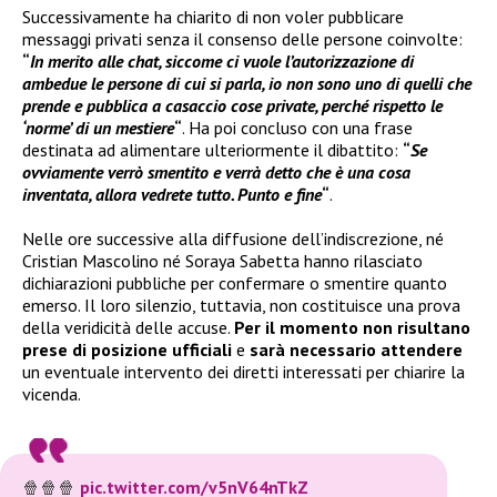
Successivamente ha chiarito di non voler pubblicare
messaggi privati senza il consenso delle persone coinvolte:
“
In merito alle chat, siccome ci vuole l’autorizzazione di
ambedue le persone di cui si parla, io non sono uno di quelli che
prende e pubblica a casaccio cose private, perché rispetto le
‘norme’ di un mestiere
“
. Ha poi concluso con una frase
destinata ad alimentare ulteriormente il dibattito:
“
Se
ovviamente verrò smentito e verrà detto che è una cosa
inventata, allora vedrete tutto. Punto e fine
“
.
Nelle ore successive alla diffusione dell’indiscrezione, né
Cristian Mascolino né Soraya Sabetta hanno rilasciato
dichiarazioni pubbliche per confermare o smentire quanto
emerso. Il loro silenzio, tuttavia, non costituisce una prova
della veridicità delle accuse.
Per il momento non risultano
prese di posizione ufficiali
e
sarà necessario attendere
un eventuale intervento dei diretti interessati per chiarire la
vicenda.
🍿🍿🍿
pic.twitter.com/v5nV64nTkZ