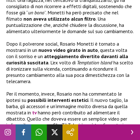
consigliato di non ricorrere a effetti digitali, sostenendo che
fosse già “
un bono
”. Monetti ha però precisato che nel
filmato
non aveva utilizzato alcun filtro
. Una
puntualizzazione che, anziché chiudere la discussione, ha
alimentato ulteriormente le domande sul suo cambiamento.
Dopo il polverone social, Rosario Monetti è tornato a
mostrarsi in un
nuovo video girato in auto
, questa volta
con il sorriso e un
atteggiamento divertito davanti alla
curiosità suscitata
. L’ex volto di
Temptation Island
ha scelto
di ironizzare sulla vicenda, continuando a ricondurre il
presunto cambiamento alla sua poca dimestichezza con la
telecamera.
Per il momento, invece, Rosario non ha commentato le
ipotesi su
possibili interventi estetici
. Il nuovo taglio, la
barba, gli accessori e un’immagine molto diversa da quella
mostrata in
tv
hanno però contribuito ad alimentare il
dibattito. Quello che doveva essere un semplice video per
indicare il suo vero profilo TikTok si è così trasformato in un
vero e proprio caso sui social.