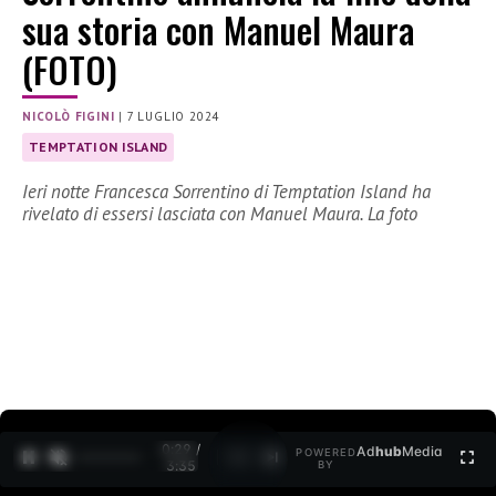
sua storia con Manuel Maura
(FOTO)
NICOLÒ FIGINI
|
7 LUGLIO 2024
TEMPTATION ISLAND
Ieri notte Francesca Sorrentino di Temptation Island ha
rivelato di essersi lasciata con Manuel Maura. La foto
0:30 /
Ad
hub
Media
POWERED
1
/
2
3:35
BY