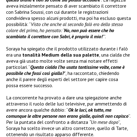
aveva inizialmente pensato di aver scambiato il correttore
con Sabrina Soussi, con cui durante le registrazioni
condivideva spesso alcuni prodotti, ma poi ha escluso questa
possibilità: “
Visto che anche al secondo falò ero dello stesso
colore del primo, ho pensato: ‘
No, non può essere che ho
scambiato il correttore con Sabri, è proprio il mio!
’
”.
Soraya ha spiegato che il prodotto utilizzato durante i falò
era una
tonalità Medium della sua palette
, una cialda che
aveva già usato molte volte senza mai notare effetti
particolari. “
Questa cialda l’ho usata tantissime volte, come è
possibile che fossi così gialla?
”, ha raccontato, chiedendo
anche il parere degli esperti del settore per capire cosa
possa essere successo.
La concorrente ha provato a dare una spiegazione anche
attraverso il ruolo delle luci televisive, pur ammettendo di
avere ancora qualche dubbio: “
Ok le luci, ok tutto, ma
comunque le altre persone non erano gialle, quindi non capisco
”.
Per la puntata del confronto a distanza
“Un mese dopo
”,
Soraya ha scelto invece un altro correttore, quello di Tarte,
ottenendo un risultato apparso differente.