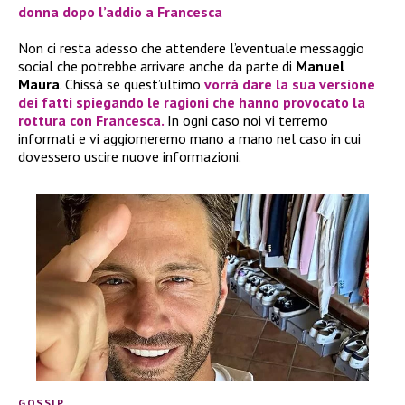
donna dopo l’addio a Francesca
Non ci resta adesso che attendere l’eventuale messaggio
social che potrebbe arrivare anche da parte di
Manuel
Maura
. Chissà se quest’ultimo
vorrà dare la sua versione
dei fatti spiegando le
ragioni che hanno provocato la
rottura con Francesca
.
In ogni caso noi vi terremo
informati e vi aggiorneremo mano a mano nel caso in cui
dovessero uscire nuove informazioni.
GOSSIP