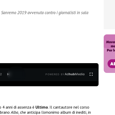
a Sanremo 2019 avvenuta contro i giornalisti in sala
Ad
hub
Media
/
2
POWERED BY
 4 anni di assenza è
Ultimo
. Il cantautore nel corso
l brano
Alba
, che anticipa l’omonimo album di inediti, in