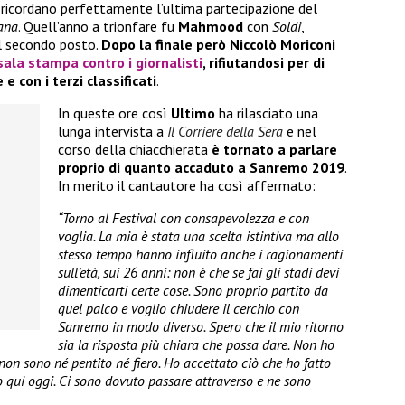
ia ricordano perfettamente l’ultima partecipazione del
iana
. Quell’anno a trionfare fu
Mahmood
con
Soldi
,
al secondo posto.
Dopo la finale però Niccolò Moriconi
sala stampa contro i giornalisti
, rifiutandosi per di
 e con i terzi classificati
.
In queste ore così
Ultimo
ha rilasciato una
lunga intervista a
Il Corriere della Sera
e nel
corso della chiacchierata
è tornato a parlare
proprio di quanto accaduto a Sanremo 2019
.
In merito il cantautore ha così affermato:
“Torno al Festival con consapevolezza e con
voglia. La mia è stata una scelta istintiva ma allo
stesso tempo hanno influito anche i ragionamenti
sull’età, sui 26 anni: non è che se fai gli stadi devi
dimenticarti certe cose. Sono proprio partito da
quel palco e voglio chiudere il cerchio con
Sanremo in modo diverso. Spero che il mio ritorno
sia la risposta più chiara che possa dare. Non ho
non sono né pentito né fiero. Ho accettato ciò che ho fatto
 qui oggi. Ci sono dovuto passare attraverso e ne sono