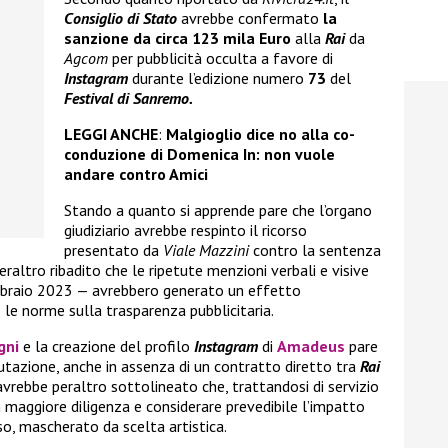
Consiglio di Stato
avrebbe confermato
la
sanzione da circa
123 mila Euro
alla
Rai
da
Agcom
per pubblicità occulta a favore di
Instagram
durante l’edizione numero
73
del
Festival di Sanremo.
LEGGI ANCHE
:
Malgioglio dice no alla co-
conduzione di Domenica In: non vuole
andare contro Amici
Stando a quanto si apprende pare che l’organo
giudiziario avrebbe respinto il ricorso
presentato da
Viale Mazzini
contro la sentenza
altro ribadito che le ripetute menzioni verbali e visive
febbraio 2023 — avrebbero generato un effetto
le norme sulla trasparenza pubblicitaria.
gni
e la creazione del profilo
Instagram
di
Amadeus
pare
lutazione, anche in assenza di un contratto diretto tra
Rai
avrebbe peraltro sottolineato che, trattandosi di servizio
maggiore diligenza e considerare prevedibile l’impatto
, mascherato da scelta artistica.