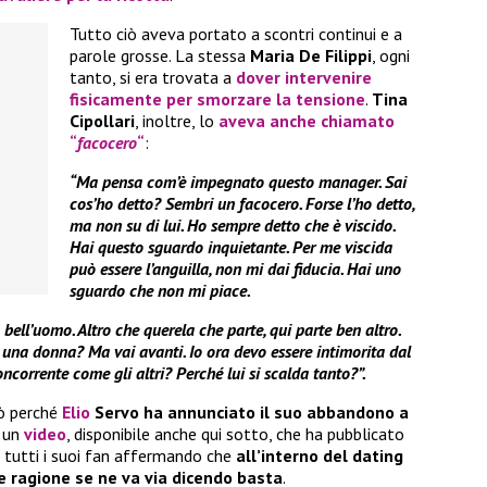
Tutto ciò aveva portato a scontri continui e a
parole grosse. La stessa
Maria De
Filippi
, ogni
tanto, si era trovata a
dover intervenire
fisicamente per smorzare la tensione
.
Tina
Cipollari
, inoltre, lo
aveva anche chiamato
“
facocero
“
:
“Ma pensa com’è impegnato questo manager. Sai
cos’ho detto? Sembri un facocero. Forse l’ho detto,
ma non su di lui. Ho sempre detto che è viscido.
Hai questo sguardo inquietante. Per me viscida
può essere l’anguilla, non mi dai fiducia. Hai uno
sguardo che non mi piace.
 bell’uomo. Altro che querela che parte, qui parte ben altro.
e una donna? Ma vai avanti. Io ora devo essere intimorita dal
corrente come gli altri? Perché lui si scalda tanto?”.
iò perché
Elio
Servo ha annunciato il suo abbandono a
e un
video
, disponibile anche qui sotto, che ha pubblicato
o tutti i suoi fan affermando che
all’interno del dating
e ragione se ne va via dicendo basta
.