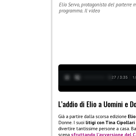
Elio Servo, protagonista del parterre
programma. Il video
0:28 / 3:35
1
L’addio di Elio a Uomini e D
Già a partire dalla scorsa edizione
Eli
Donne. I suoi
litigi con Tina Cipollari
divertire tantissime persone a casa. Ba
scena
sfruttando l’avversione del Ca