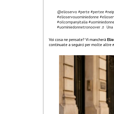
@elioservo
#perte
#pertee
#nei
#elioservouominiedonne
#eliose
#oilcompanyitalia
#uominiedonn
#uominiedonnetronoover
♬ Una 
Voi cosa ne pensate? Vi mancherà
Elio
continuate a seguirci per molte altre