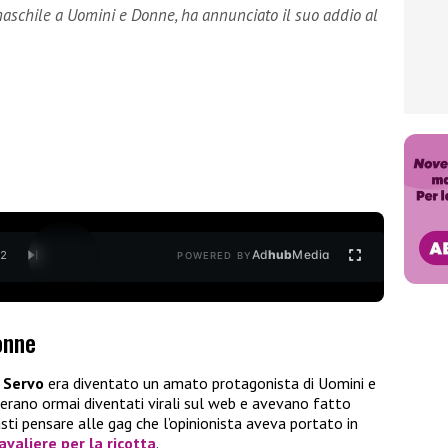
 maschile a Uomini e Donne, ha annunciato il suo addio al
Ad
hub
Media
/
2
POWERED BY
onne
o Servo
era diventato un amato protagonista di Uomini e
erano ormai diventati virali sul web e avevano fatto
sti pensare alle gag che l’opinionista aveva portato in
valiere per la ricotta
.