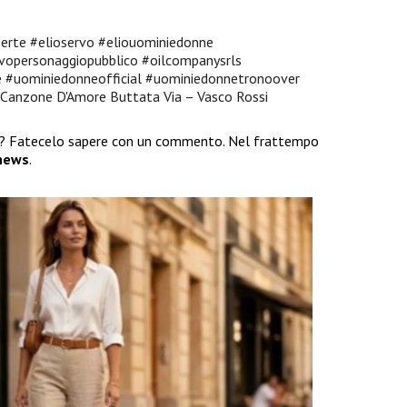
perte
#elioservo
#eliouominiedonne
rvopersonaggiopubblico
#oilcompanysrls
e
#uominiedonneofficial
#uominiedonnetronoover
Canzone D'Amore Buttata Via – Vasco Rossi
? Fatecelo sapere con un commento. Nel frattempo
news
.