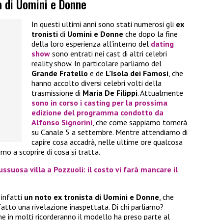
ta di Uomini e Donne
In questi ultimi anni sono stati numerosi gli
ex
tronisti
di
Uomini e Donne
che dopo la fine
della loro esperienza all’interno del
dating
show
sono entrati nei cast di altri celebri
reality show. In particolare parliamo del
Grande Fratello
e de
L’Isola dei Famosi
, che
hanno accolto diversi celebri volti della
trasmissione di
Maria De Filippi
. Attualmente
sono in corso i casting per la prossima
edizione del programma condotto da
Alfonso Signorini
, che come sappiamo tornerà
su Canale 5 a settembre. Mentre attendiamo di
capire cosa accadrà, nelle ultime ore qualcosa
mo a scoprire di cosa si tratta.
ssuosa villa a Pozzuoli: il costo vi farà mancare il
 infatti
un noto ex tronista di Uomini e Donne
, che
atto una rivelazione inaspettata. Di chi parliamo?
me in molti ricorderanno il modello ha preso parte al