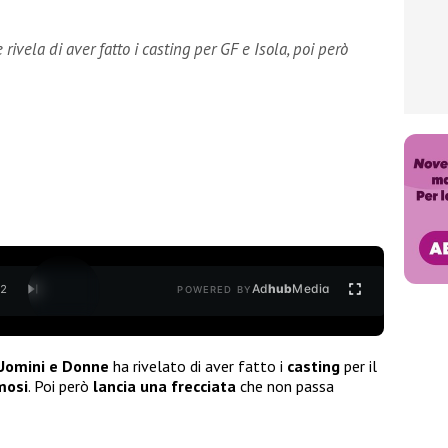
ivela di aver fatto i casting per GF e Isola, poi però
Ad
hub
Media
/
2
POWERED BY
 Uomini e Donne
ha rivelato di aver fatto i
casting
per il
mosi
. Poi però
lancia una frecciata
che non passa