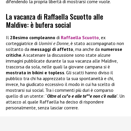
difendendo la propria libertà di mostrarsi come vuole.
La vacanza di Raffaella Scuotto alle
Maldive: è bufera social
Il
28esimo compleanno
di
Raffaella Scuotto
, ex
corteggiatrice di
Uomini e Donne
, è stato accompagnato non
soltanto da
messaggi di affetto
, ma anche da
numerose
critiche
. A scatenare la discussione sono state alcune
immagini pubblicate durante la sua vacanza alle Maldive,
trascorsa da sola, nelle quali la giovane campana si è
mostrata in bikini e topless
. Gli scatti hanno diviso il
pubblico tra chi ha apprezzato la sua spontaneità e chi,
invece, ha giudicato eccessivo il modo in cui ha scelto di
mostrarsi sui social. Tra i commenti più duri è comparso
quello di un utente: “
Oltre al cu*o e alle te**e non c’è nulla
”. Un
attacco al quale Raffaella ha deciso di rispondere
personalmente, senza lasciar correre.