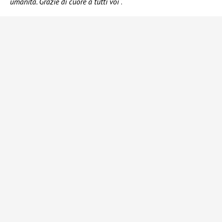
umanità. Grazie di cuore a tutti voi
“.