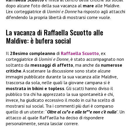
dopo alcune foto della sua vacanza al
mare
alle Maldive.
L’ex corteggiatrice di
Uomini e Donne
ha risposto agli attacchi
difendendo la propria libertà di mostrarsi come vuole.
La vacanza di Raffaella Scuotto alle
Maldive: è bufera social
Il
28esimo compleanno
di
Raffaella Scuotto
, ex
corteggiatrice di
Uomini e Donne
, è stato accompagnato non
soltanto da
messaggi di affetto
, ma anche da
numerose
critiche
. A scatenare la discussione sono state alcune
immagini pubblicate durante la sua vacanza alle Maldive,
trascorsa da sola, nelle quali la giovane campana si è
mostrata in bikini e topless
. Gli scatti hanno diviso il
pubblico tra chi ha apprezzato la sua spontaneità e chi,
invece, ha giudicato eccessivo il modo in cui ha scelto di
mostrarsi sui social. Tra i commenti più duri è comparso
quello di un utente: “
Oltre al cu*o e alle te**e non c’è nulla
”. Un
attacco al quale Raffaella ha deciso di rispondere
personalmente, senza lasciar correre.