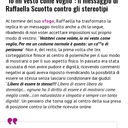
“Io mi vesto come voglio”: il messaggio di
Raffaella Scuotto contro gli stereotipi
Al termine del suo
sfogo
, Raffaella ha trasformato la
replica in un messaggio rivolto anche a chi la segue,
ribadendo di non voler accettare imposizioni sul proprio
modo di vestirsi: “
Vestitevi come volete, io mi vesto come
voglio, Per me un costume normale è questo: un ca**o di
perizoma
”. Non è, del resto, la prima volta che l’ex
corteggiatrice finisce al centro di polemiche per il suo modo
di mostrarsi o per il suo aspetto fisico. In passato era stata
accusata di non avere pudore e dignità, ricevendo commenti
negativi ai quali aveva risposto rivendicando la possibilità di
essere se stessa senza lasciarsi condizionare dai giudizi:
“
Libera di essere te stessa!!!
Libera di essere libera da
stereotipi… ognuna ha il diritto di essere e di mostrarsi come
meglio crede…con naturalezza e simpatia e sempre con tanta
dignità
”. Un pensiero che torna oggi al centro della sua presa
di posizione contro le critiche ricevute online.