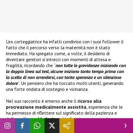
L’ex corteggiatrice ha infatti condiviso con i suoi follower il
fatto che il percorso verso la maternità non è stato
immediato. Ha spiegato come, a volte, il desiderio di
diventare genitori si intrecci con momenti di attesa e
fragilità, ricordando che “
non tutte le gravidanze iniziando con
la doppia linea sul test, alcune iniziano tanto tempo prima con
la scelta di non arrendersi, con tanta speranza e un silenzioso
dolore
”. Un pensiero che ha toccato molti utenti, generando
una forte ondata di sostegno e vicinanza.
Nel suo racconto è emerso anche il
ricorso alla
procreazione medicalmente assistita
, esperienza che le
ha permesso di riflettere sul significato della pazienza e
della resilienza. Marika ha sottolineato come questo
percorso le abbia insegnato che l’amore può superare la
paura e che chiedere aiuto non rappresenta una debolezza,