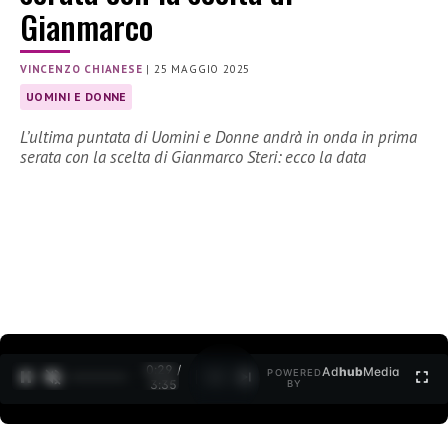
Gianmarco
VINCENZO CHIANESE
|
25 MAGGIO 2025
UOMINI E DONNE
L’ultima puntata di Uomini e Donne andrà in onda in prima
serata con la scelta di Gianmarco Steri: ecco la data
0:30 /
Ad
hub
Media
POWERED
1
/
2
3:35
BY