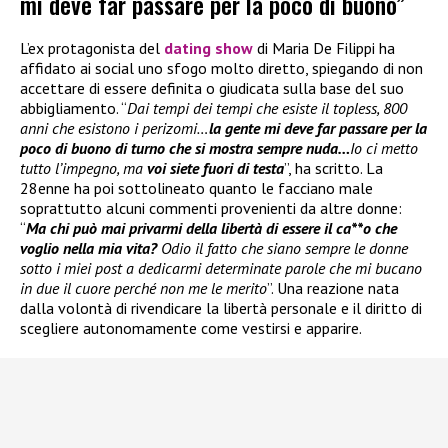
mi deve far passare per la poco di buono”
L’ex protagonista del
dating show
di Maria De Filippi ha
affidato ai social uno sfogo molto diretto, spiegando di non
accettare di essere definita o giudicata sulla base del suo
abbigliamento. “
Dai tempi dei tempi che esiste il topless, 800
anni che esistono i perizomi…
la gente mi deve far passare per la
poco di buono di turno che si mostra sempre nuda…
Io ci metto
tutto l’impegno, ma
voi siete fuori di testa
”, ha scritto. La
28enne ha poi sottolineato quanto le facciano male
soprattutto alcuni commenti provenienti da altre donne:
“
Ma chi può mai privarmi della libertà di essere il ca**o che
voglio nella mia vita?
Odio il fatto che siano sempre le donne
sotto i miei post a dedicarmi determinate parole che mi bucano
in due il cuore perché non me le merito
”. Una reazione nata
dalla volontà di rivendicare la libertà personale e il diritto di
scegliere autonomamente come vestirsi e apparire.