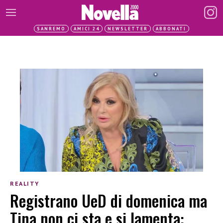
SANREMO
AMICI 24
NEWSLETTER
ABBONATI
REALITY
Registrano UeD di domenica ma
Tina non ci sta e si lamenta: