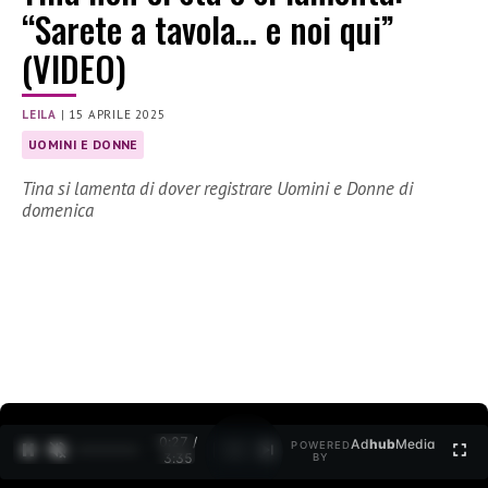
“Sarete a tavola… e noi qui”
(VIDEO)
LEILA
|
15 APRILE 2025
UOMINI E DONNE
Tina si lamenta di dover registrare Uomini e Donne di
domenica
0:28 /
Ad
hub
Media
POWERED
1
/
2
3:35
BY