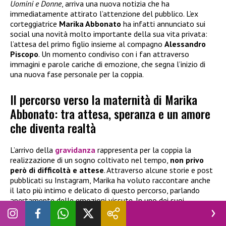
Uomini e Donne
, arriva una nuova notizia che ha
immediatamente attirato l’attenzione del pubblico. L’ex
corteggiatrice
Marika Abbonato
ha infatti annunciato sui
social una novità molto importante della sua vita privata:
l’attesa del primo figlio insieme al compagno
Alessandro
Piscopo
. Un momento condiviso con i fan attraverso
immagini e parole cariche di emozione, che segna l’inizio di
una nuova fase personale per la coppia.
Il percorso verso la maternità di Marika
Abbonato: tra attesa, speranza e un amore
che diventa realtà
L’arrivo della
gravidanza
rappresenta per la coppia la
realizzazione di un sogno coltivato nel tempo,
non privo
però di difficoltà e attese
. Attraverso alcune storie e post
pubblicati su Instagram, Marika ha voluto raccontare anche
il lato più intimo e delicato di questo percorso, parlando
apertamente delle emozioni vissute. In uno dei suoi
messaggi ha scritto parole molto intense rivolgendosi al
bambino: “
Non sei arrivato facilmente, ma sei arrivato