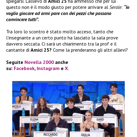
spiegarsi. L’allievo di
Amici 25
ha ammesso che per lui
questo non è il modo giusto per potere arrivare al
Serale
:
“Io
voglio giocare ad armi pare con dei pezzi che possano
convincere tutti”.
Tra loro lo scontro è stato molto acceso, tanto che
l’insegnante a un certo punto ha lasciato la sala prove
davvero seccata. Ci sarà un chiarimento tra la prof e il
cantante di
Amici 25?
Come la prenderanno gli altri allievi?
Seguite
Novella 2000
anche
su:
Facebook
,
Instagram
e
X
.