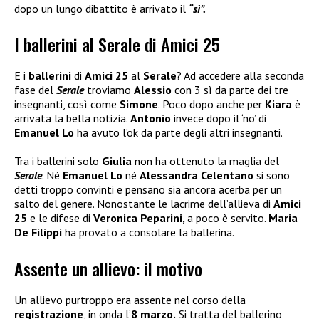
dopo un lungo dibattito è arrivato il
“sì”.
I ballerini al Serale di Amici 25
E i
ballerini
di
Amici 25
al
Serale
? Ad accedere alla seconda
fase del
Serale
troviamo
Alessio
con 3 sì da parte dei tre
insegnanti, così come
Simone
. Poco dopo anche per
Kiara
è
arrivata la bella notizia.
Antonio
invece dopo il ‘no’ di
Emanuel Lo
ha avuto l’ok da parte degli altri insegnanti.
Tra i ballerini solo
Giulia
non ha ottenuto la maglia del
Serale
. Né
Emanuel Lo
né
Alessandra Celentano
si sono
detti troppo convinti e pensano sia ancora acerba per un
salto del genere. Nonostante le lacrime dell’allieva di
Amici
25
e le difese di
Veronica Peparini,
a poco è servito.
Maria
De Filippi
ha provato a consolare la ballerina.
Assente un allievo: il motivo
Un allievo purtroppo era assente nel corso della
registrazione
, in onda l’
8 marzo.
Si tratta del ballerino