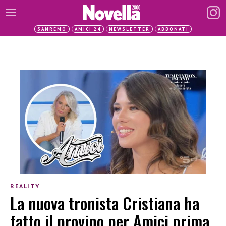
SANREMO
AMICI 24
NEWSLETTER
ABBONATI
REALITY
La nuova tronista Cristiana ha
fatto il provino per Amici prima