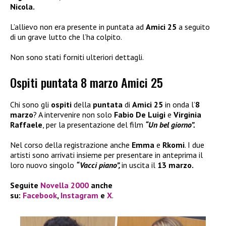
Nicola.
L’allievo non era presente in puntata ad
Amici 25
a seguito
di un grave lutto che l’ha colpito.
Non sono stati forniti ulteriori dettagli.
Ospiti puntata 8 marzo Amici 25
Chi sono gli
ospiti
della
puntata
di
Amici 25
in onda l’
8
marzo
? A intervenire non solo
Fabio De Luigi
e
Virginia
Raffaele
, per la presentazione del film
“Un bel giorno”.
Nel corso della registrazione anche
Emma
e
Rkomi
. I due
artisti sono arrivati insieme per presentare in anteprima il
loro nuovo singolo
“Vacci piano”,
in uscita il
13 marzo.
Seguite
Novella 2000
anche
su:
Facebook
,
Instagram
e
X
.