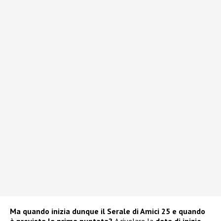
Ma quando inizia dunque il Serale di Amici 25 e quando
è prevista la prima puntata?
A rivelare la
data di inizio