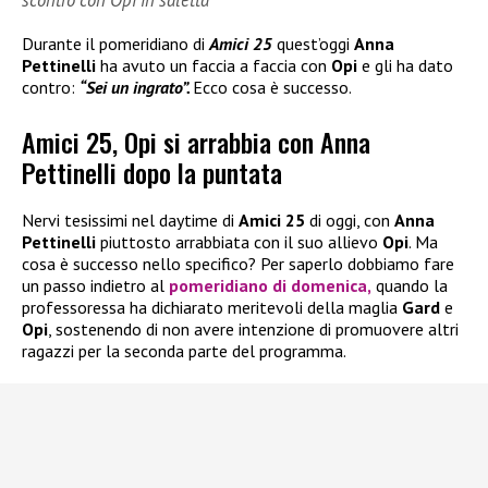
scontro con Opi in saletta
Durante il pomeridiano di
Amici 25
quest’oggi
Anna
Pettinelli
ha avuto un faccia a faccia con
Opi
e gli ha dato
contro:
“Sei un ingrato”.
Ecco cosa è successo.
Amici 25, Opi si arrabbia con Anna
Pettinelli dopo la puntata
Nervi tesissimi nel daytime di
Amici 25
di oggi, con
Anna
Pettinelli
piuttosto arrabbiata con il suo allievo
Opi
. Ma
cosa è successo nello specifico? Per saperlo dobbiamo fare
un passo indietro al
pomeridiano di domenica,
quando la
professoressa ha dichiarato meritevoli della maglia
Gard
e
Opi
, sostenendo di non avere intenzione di promuovere altri
ragazzi per la seconda parte del programma.