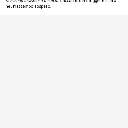
ricevendo assistenza medica.”
L’account del blogger è stato
nel frattempo sospeso.