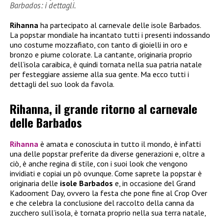
Barbados: i dettagli.
Rihanna
ha partecipato al carnevale delle isole Barbados.
La popstar mondiale ha incantato tutti i presenti indossando
uno costume mozzafiato, con tanto di gioielli in oro e
bronzo e piume colorate. La cantante, originaria proprio
dell’isola caraibica, è quindi tornata nella sua patria natale
per festeggiare assieme alla sua gente. Ma ecco tutti i
dettagli del suo look da favola.
Rihanna, il grande ritorno al carnevale
delle Barbados
Rihanna
è amata e conosciuta in tutto il mondo, è infatti
una delle popstar preferite da diverse generazioni e, oltre a
ciò, è anche regina di stile, con i suoi look che vengono
invidiati e copiai un pò ovunque. Come saprete la popstar è
originaria delle
isole Barbados
e, in occasione del Grand
Kadooment Day, ovvero la festa che pone fine al Crop Over
e che celebra la conclusione del raccolto della canna da
zucchero sull’isola, è tornata proprio nella sua terra natale,