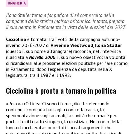
UNGHERIA
Ilona Staller torna a far parlare di sé come volto della
campagna della storica maison britannica. Intanto, prepara
il suo rientro in Parlamento in vista delle elezioni del 2027
Cicciolina
è tornata. Tra i volti della campagna autunno-
inverno 2026-2027 di
Vivienne Westwood
,
Ilona Staller
(questo il suo nome all’anagrafe) racconta, nell’intervista
rilasciata a
Novella 2000
, il suo nuovo obiettivo: la volontà
di ricandidarsi alle prossime elezioni politiche per fare ritorno
in Parlamento, dopo l’esperienza da deputata nella X
legislatura, tra il 1987 e il 1992.
Cicciolina è pronta a tornare in politica
«Per ora c’è l’idea. Ci sono i temi», dice lei elencando
contenuti come «la battaglia contro la caccia, la
sperimentazione sugli animali, la sanità che ormai è per
pochi, il diritto allo sciopero, la giustizia». Nel corso della
lunga chiacchierata sono stati toccati argomenti che
riguardano il passato (quello politico e quello di attrice di