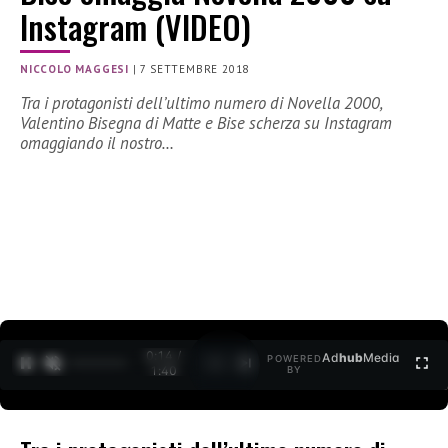
Instagram (VIDEO)
NICCOLO MAGGESI
|
7 SETTEMBRE 2018
Tra i protagonisti dell’ultimo numero di Novella 2000,
Valentino Bisegna di Matte e Bise scherza su Instagram
omaggiando il nostro…
0:15 /
Ad
hub
Media
POWERED
1
/
2
1:40
BY