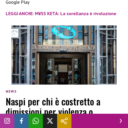
Google Play
LEGGI ANCHE: M¥SS KETA: La sorellanza è rivoluzione
NEWS
Naspi per chi è costretto a
dimissioni per violenza o
molestie: lo chiarisce l’Inps