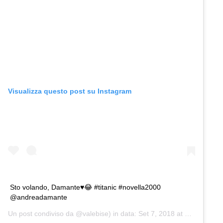
Visualizza questo post su Instagram
Sto volando, Damante♥️😂 #titanic #novella2000
@andreadamante
Un post condiviso da @valebise) in data:
Set 7, 2018 at 9:14 PDT