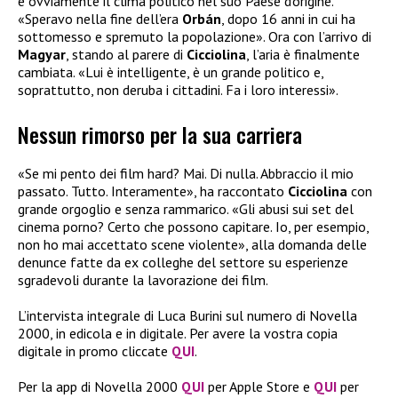
è ovviamente il clima politico nel suo Paese d’origine.
«Speravo nella fine dell’era
Orbán
, dopo 16 anni in cui ha
sottomesso e spremuto la popolazione». Ora con l’arrivo di
Magyar
, stando al parere di
Cicciolina
, l’aria è finalmente
cambiata. «Lui è intelligente, è un grande politico e,
soprattutto, non deruba i cittadini. Fa i loro interessi».
Nessun rimorso per la sua carriera
«Se mi pento dei film hard? Mai. Di nulla. Abbraccio il mio
passato. Tutto. Interamente», ha raccontato
Cicciolina
con
grande orgoglio e senza rammarico. «Gli abusi sui set del
cinema porno? Certo che possono capitare. Io, per esempio,
non ho mai accettato scene violente», alla domanda delle
denunce fatte da ex colleghe del settore su esperienze
sgradevoli durante la lavorazione dei film.
L’intervista integrale di Luca Burini sul numero di Novella
2000, in edicola e in digitale. Per avere la vostra copia
digitale in promo cliccate
QUI
.
Per la app di Novella 2000
QUI
per Apple Store e
QUI
per