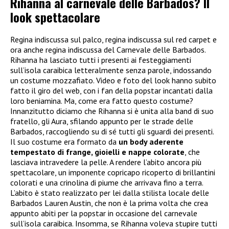
Rihanna al carnevale delle Barbados? Il
look spettacolare
Regina indiscussa sul palco, regina indiscussa sul red carpet e
ora anche regina indiscussa del Carnevale delle Barbados.
Rihanna ha lasciato tutti i presenti ai festeggiamenti
sull’isola caraibica letteralmente senza parole, indossando
un costume mozzafiato. Video e foto del look hanno subito
fatto il giro del web, con i fan della popstar incantati dalla
loro beniamina. Ma, come era fatto questo costume?
Innanzitutto diciamo che Rihanna si è unita alla band di suo
fratello, gli Aura, sfilando appunto per le strade delle
Barbados, raccogliendo su di sé tutti gli sguardi dei presenti.
Il suo costume era formato da
un body aderente
tempestato di frange, gioielli e nappe colorate
, che
lasciava intravedere la pelle. A rendere l’abito ancora più
spettacolare, un imponente copricapo ricoperto di brillantini
colorati e una crinolina di piume che arrivava fino a terra.
L’abito è stato realizzato per lei dalla stilista locale delle
Barbados Lauren Austin, che non è la prima volta che crea
appunto abiti per la popstar in occasione del carnevale
sull’isola caraibica. Insomma, se Rihanna voleva stupire tutti