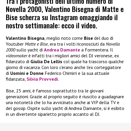
Tra i protagonisti dell’ultimo numero di
Novella 2000, Valentino Bisegna di Matte e
Bise scherza su Instagram omaggiando il
nostro settimanale: ecco il video.
Valentino Bisegna
, meglio noto come
Bise
del duo di
Youtuber
Matte e Bise
, era tra i volti riconosciuti da
Novella
2000
sullo yacht di
Andrea Damante
a Formentera. Il
videomaker
è infatti tra i migliori amici del DJ veronese, ex
fidanzato di
Giulia De Lellis
col quale ha trascorso qualche
giorno di vacanza. Con loro c’erano anche l’ex corteggiatore
di
Uomini e Donne
Federico Chimirri e la sua attuale
fidanzata,
Silvia Provvedi
.
Bise, 25 anni, è famoso soprattutto tra le giovani
generazioni. Grazie al proprio seguito è riuscito a guadagnare
una notorietà che lo ha avvicinato anche ai VIP della TV e
del gossip. Ospite sullo yacht di Andrea Damante, si è esibito
in un divertente siparietto proprio accanto al DJ.