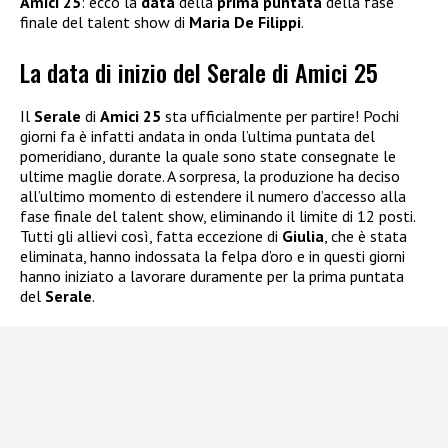
Amici 25
: ecco la
data
della
prima puntata
della fase
finale del talent show di
Maria De Filippi
.
La data di inizio del Serale di Amici 25
Il
Serale
di
Amici 25
sta ufficialmente per partire! Pochi
giorni fa è infatti andata in onda l’ultima puntata del
pomeridiano, durante la quale sono state consegnate le
ultime maglie dorate. A sorpresa, la produzione ha deciso
all’ultimo momento di estendere il numero d’accesso alla
fase finale del talent show, eliminando il limite di 12 posti.
Tutti gli allievi così, fatta eccezione di
Giulia
, che è stata
eliminata, hanno indossata la felpa d’oro e in questi giorni
hanno iniziato a lavorare duramente per la prima puntata
del
Serale
.