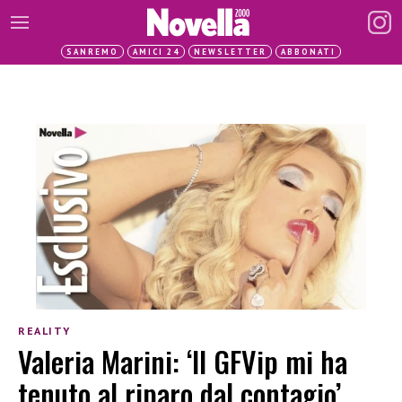
SANREMO
AMICI 24
NEWSLETTER
ABBONATI
REALITY
Valeria Marini: ‘Il GFVip mi ha
tenuto al riparo dal contagio’