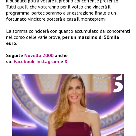
il pubblico potrà votare il proprio concorrente preferito.
Tutti quelli che voteranno per il volto che vincerà il
programma, parteciperanno a un’estrazione finale e un
fortunato vincitore porterà a casa il montepremi.
La somma coinciderà con quanto accumulato dai concorrenti
nel corso delle varie prove,
per un massimo di 50mila
euro
.
Seguite
Novella 2000
anche
su:
Facebook
,
Instagram
e
X
.