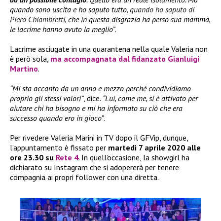
quando sono uscita e ho saputo tutto,
quando ho saputo di
Piero Chiambretti
, che in questa disgrazia ha perso sua mamma,
le lacrime hanno avuto la meglio”
.
Lacrime asciugate in una quarantena nella quale Valeria non
è però sola,
ma accompagnata dal fidanzato
Gianluigi
Martino
.
“Mi sta accanto da un anno e mezzo perché condividiamo
proprio gli stessi valori”
, dice.
“Lui, come me, si è attivato per
aiutare chi ha bisogno e mi ha informato su ciò che era
successo quando ero in gioco”
.
Per rivedere Valeria Marini in TV dopo il GFVip, dunque,
l’appuntamento è fissato per
martedì 7 aprile 2020 alle
ore 23.30 su
Rete 4
. In quell’occasione, la showgirl ha
dichiarato su Instagram che si adopererà per tenere
compagnia ai propri follower con una diretta.