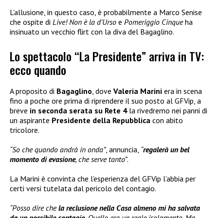
L’allusione, in questo caso, è probabilmente a Marco Senise
che ospite di
Live! Non è la d’Urso
e
Pomeriggio Cinque
ha
insinuato un vecchio flirt con la diva del Bagaglino.
Lo spettacolo “La Presidente” arriva in TV:
ecco quando
A proposito di
Bagaglino
, dove
Valeria Marini
era in scena
fino a poche ore prima di riprendere il suo posto al GFVip, a
breve
in seconda serata su Rete 4
la rivedremo nei panni di
un aspirante
Presidente della Repubblica
con abito
tricolore.
“So che quando andrà in onda”
, annuncia,
“
regalerà un bel
momento di evasione
, che serve tanto”
.
La Marini è convinta che l’esperienza del GFVip l’abbia per
certi versi tutelata dal pericolo del contagio.
“Posso dire che
la reclusione nella Casa almeno mi ha salvata
da un possibile contagio
. Quello era un reale isolamento. Ma