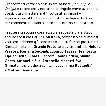
I concorrenti verranno divisi in tre squadre (
Cani, Lupi e
Conigli
) e coloro che vinceranno le singole prove avranno la
possibilità di mettere in difficoltà gli avversari. A
supervisionare il tutto sarà la misteriosa figura del
Leone
,
che commenterà quanto accade all’interno del castello.
In attesa di scoprire cosa accadrà, in queste ore è stato
annunciato il
cast
di
The 50 Italia
, composto da numerosi
volti che abbiamo già conosciuto in altri famosi programmi.
Direttamente dal
Grande Fratello
troviamo infatti
Helena
Prestes
,
Floriana Secondi
,
Edoardo Tavassi
,
Francesca
Cipriani
,
Mila Suarez
. E ancora
Paola Caruso
,
Shaila
Gatta
,
Antonella Elia
,
Antonella Mosetti
,
Eva
Grimaldi
(che giocherà con la moglie
Imma Battaglia
)
e
Matteo Diamante
.