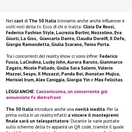
Nel
cast
di
The 50 Italia
troviamo anche anche influencer e
volti noti della tv. Ecco di chi si tratta:
Clizia De Rossi,
Federico Fashion Style, Lucrezia Borlini, Nozzolino, Eva
Giusti, La Giss, Giancarlo Danto, Claudia Dorelfi, Il Defe,
Giorgio Ramondetta, Giulia Scarano, Twins Porta.
Tra i concorrenti del reality show ci sono infine:
Federico
Fusca, LaCindina, Lucky John, Aurora Baruto, Gianmarco
Zagato, Nicole Pallado, Giulia Sara Salemi, Valerio
Mazzei, Sespo, Il Musazzi, Panda Boi, Jhonatan Mujica,
Merisiel Irum, Alex Caniggia, Giorgia Yin
e
Max Felicitas
.
LEGGI ANCHE
:
Canzonissima, un concorrente già
annunciato fa dietrofront
The 50 Italia
introduce anche una
novità inedita
. Per la
prima volta in un reality infatti
a vincere il montepremi
finale sarà un telespettatore
. Durante le varie puntate
sullo schermo della tv apparirà un QR code, tramite il quale