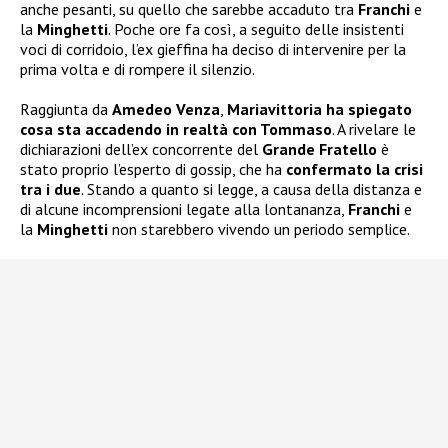
anche pesanti, su quello che sarebbe accaduto tra
Franchi
e
la
Minghetti
. Poche ore fa così, a seguito delle insistenti
voci di corridoio, l’ex gieffina ha deciso di intervenire per la
prima volta e di rompere il silenzio.
Raggiunta da
Amedeo Venza
,
Mariavittoria ha spiegato
cosa sta accadendo in realtà con Tommaso
. A rivelare le
dichiarazioni dell’ex concorrente del
Grande Fratello
è
stato proprio l’esperto di gossip, che ha
confermato la crisi
tra i due
. Stando a quanto si legge, a causa della distanza e
di alcune incomprensioni legate alla lontananza,
Franchi
e
la
Minghetti
non starebbero vivendo un periodo semplice.