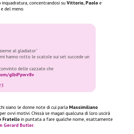
o inquadratura, concentrandosi su
Vittorio, Paolo
e
ù e del meno.
sieme al gladiator”
 mi hanno rotto le scatole sui set succede un
convinto delle cazzate che
.com/glbiPpwv8v
23
chi siano le donne note di cui parla
Massimiliano
r ovvi motivi. Chissà se magari qualcuna di loro uscirà
 Fratello
in puntata a fare qualche nome, esattamente
on
Gerard Butler.