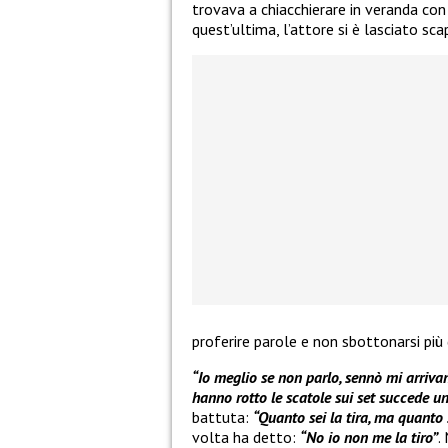
trovava a chiacchierare in veranda co
quest’ultima, l’attore si è lasciato sc
proferire parole e non sbottonarsi più 
“Io meglio se non parlo, sennò mi arrivan
hanno rotto le scatole sui set succede un 
battuta:
“Quanto sei la tira, ma quanto s
volta ha detto:
“No io non me la tiro”
.