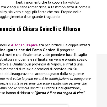
Tanti i momenti che la coppia ha voluto
i, tra viaggi e cene romantiche, a testimonianza di come il
ality, sia vero e oggi più forte che mai. Proprio nelle
raggiungimento di un grande traguardo.
nnuncio di Chiara Cainelli e Alfonso
inelli e
Alfonso D’Apice
sta per iniziare. La coppia infatti
’inaugurazione del Foma Garden
, il progetto
rsi mesi e che, finalmente, vede prendere luce. Il taglio
 struttura moderna e raffinata, un vero e proprio spazio
trova a Qualiano, in provincia di Napoli, è infatti una
, momenti di relax e occasioni di convivialità. Su
ideo dell’inaugurazione, accompagnato dalla seguente
i ma ne è valsa la pena perché la soddisfazione di inaugurare
Grazie a tutte le persone che sono venute, alle persone che
iamo con le braccia aperte.”
Durante l’inaugurazione,
nso hanno dichiarato:
“Questo è il nostro sogno di vita.”