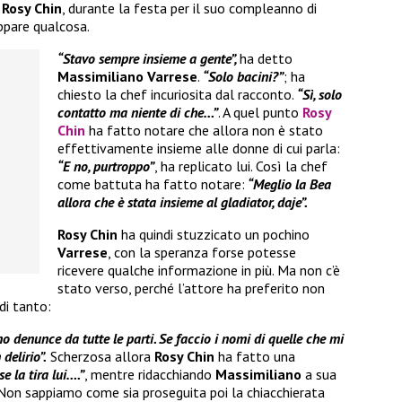
n
Rosy Chin
, durante la festa per il suo compleanno di
appare qualcosa.
“Stavo sempre insieme a gente”,
ha detto
Massimiliano Varrese
.
“Solo bacini?”
; ha
chiesto la chef incuriosita dal racconto.
“Sì, solo
contatto ma niente di che…”
. A quel punto
Rosy
Chin
ha fatto notare che allora non è stato
effettivamente insieme alle donne di cui parla:
“E no, purtroppo”
, ha replicato lui. Così la chef
come battuta ha fatto notare:
“Meglio la Bea
allora che è stata insieme al gladiator, daje”.
Rosy Chin
ha quindi stuzzicato un pochino
Varrese
, con la speranza forse potesse
ricevere qualche informazione in più. Ma non c’è
stato verso, perché l’attore ha preferito non
di tanto:
o denunce da tutte le parti. Se faccio i nomi di quelle che mi
delirio”.
Scherzosa allora
Rosy Chin
ha fatto una
e la tira lui….”
, mentre ridacchiando
Massimiliano
a sua
 Non sappiamo come sia proseguita poi la chiacchierata