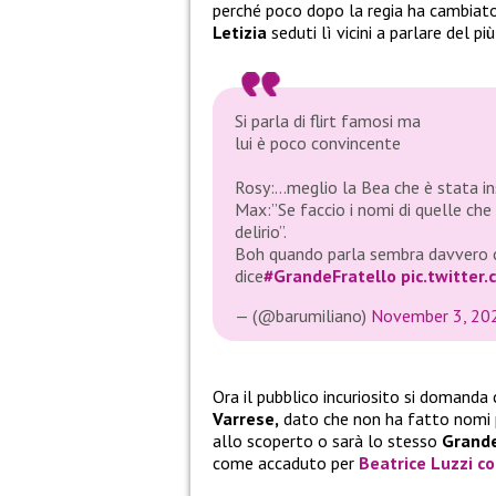
perché poco dopo la regia ha cambiat
Letizia
seduti lì vicini a parlare del pi
Si parla di flirt famosi ma
lui è poco convincente
Rosy:…meglio la Bea che è stata in
Max:”Se faccio i nomi di quelle che
delirio”.
Boh quando parla sembra davvero 
dice
#GrandeFratello
pic.twitter
— (@barumiliano)
November 3, 20
Ora il pubblico incuriosito si domanda 
Varrese,
dato che non ha fatto nomi pe
allo scoperto o sarà lo stesso
Grande
come accaduto per
Beatrice Luzzi
c