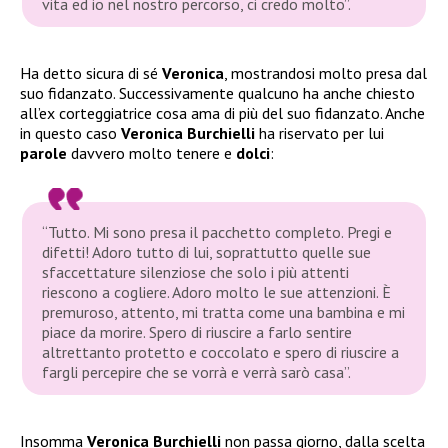
vita
ed io nel nostro percorso, ci credo molto”.
Ha detto sicura di sé
Veronica
, mostrandosi molto presa dal
suo fidanzato. Successivamente qualcuno ha anche chiesto
all’ex corteggiatrice cosa ama di più del suo fidanzato. Anche
in questo caso
Veronica Burchielli
ha riservato per lui
parole
davvero molto tenere e
dolci
:
“Tutto. Mi sono presa il pacchetto completo. Pregi e
difetti! Adoro tutto di lui, soprattutto quelle sue
sfaccettature silenziose che solo i più attenti
riescono a cogliere. Adoro molto le sue attenzioni. È
premuroso, attento, mi tratta come una bambina e mi
piace da morire. Spero di riuscire a farlo sentire
altrettanto protetto e coccolato e spero di riuscire a
fargli percepire che se vorrà e verrà sarò casa”.
Insomma
Veronica Burchielli
non passa giorno, dalla scelta