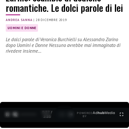
romantiche. Le dolci parole di lei
ANDREA SANNA
|
28 DICEMBRE 2019
UOMINI E DONNE
Le dolci parole di Veronica Burchielli su Alessandro Zarino
dopo Uomini e Donne Nessuno avrebbe mai immaginato di
rivedere insieme…
0:27 /
Ad
hub
Media
POWERED
1
/
2
3:35
BY