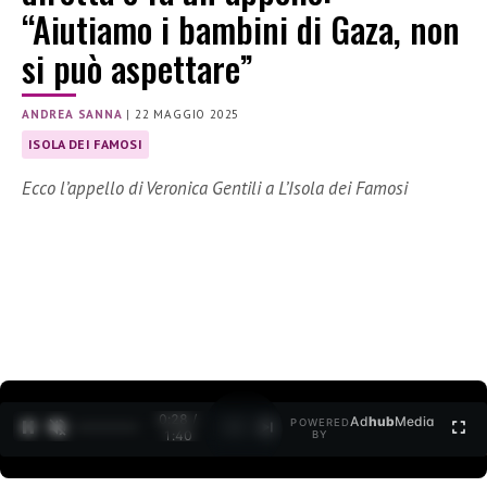
“Aiutiamo i bambini di Gaza, non
si può aspettare”
ANDREA SANNA
|
22 MAGGIO 2025
ISOLA DEI FAMOSI
Ecco l’appello di Veronica Gentili a L’Isola dei Famosi
0:30 /
Ad
hub
Media
POWERED
1
/
2
1:40
BY