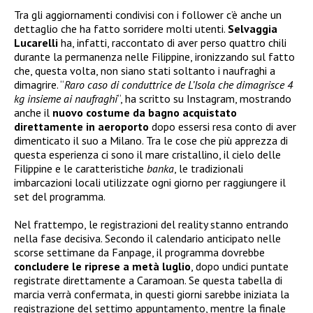
Tra gli aggiornamenti condivisi con i follower c’è anche un
dettaglio che ha fatto sorridere molti utenti.
Selvaggia
Lucarelli
ha, infatti, raccontato di aver perso quattro chili
durante la permanenza nelle Filippine, ironizzando sul fatto
che, questa volta, non siano stati soltanto i naufraghi a
dimagrire. “
Raro caso di conduttrice de L’Isola che dimagrisce 4
kg insieme ai naufraghi
“, ha scritto su Instagram, mostrando
anche il
nuovo costume da bagno acquistato
direttamente in aeroporto
dopo essersi resa conto di aver
dimenticato il suo a Milano. Tra le cose che più apprezza di
questa esperienza ci sono il mare cristallino, il cielo delle
Filippine e le caratteristiche
banka
, le tradizionali
imbarcazioni locali utilizzate ogni giorno per raggiungere il
set del programma.
Nel frattempo, le registrazioni del reality stanno entrando
nella fase decisiva. Secondo il calendario anticipato nelle
scorse settimane da Fanpage, il programma dovrebbe
concludere le riprese a metà luglio
, dopo undici puntate
registrate direttamente a Caramoan. Se questa tabella di
marcia verrà confermata, in questi giorni sarebbe iniziata la
registrazione del settimo appuntamento, mentre la finale