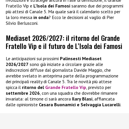
rivoluzioni e strategie ancora in fase di definizione, il Grande
Fratello Vip e
L’Isola dei Famosi
saranno due dei programmi
più attesi di Canale 5. Ma quale sarà il calendario scelto per
la loro messa
in onda
? Ecco le decisioni al vaglio di Pier
Silvio Berlusconi.
Mediaset 2026/2027: il ritorno del Grande
Fratello Vip e il futuro de L’Isola dei Famosi
Le anticipazioni sui prossimi
Palinsesti Mediaset
2026/2027
sono già iniziate a circolare grazie alle
indiscrezioni diffuse dal giornalista Davide Maggio, che
avrebbe svelato in anteprima parte della programmazione
dei principali reality di Canale 5. Tra le novità più attese
spicca il
ritorno del
Grande Fratello Vip
, previsto per
settembre 2026
, con una squadra che dovrebbe rimanere
invariata: al timone ci sarà ancora
Ilary Blasi
, affiancata
dalle opinioniste
Cesara Buonamici e Selvaggia Lucarelli
.