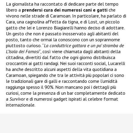
La giornalista ha raccontato di dedicare parte del tempo
libero a
prendersi cura dei numerosi cani e gatti
che
vivono nelle strade di Caramoan. In particolare, ha parlato di
Cara, una cagnolina affetta da tigna, e di Lost, un piccolo
gatto che lei e Lorenzo Biagiarelli hanno deciso di adottare.
Un gesto che non è passato inosservato agli abitanti del
posto, tanto che ormai la conoscono con un soprannome
piuttosto curioso. “
La conduttrice gattara e un po’ stramba de
L’Isola dei Famosi
“, così viene chiamata dagli abitanti della
cittadina, divertiti dal fatto che ogni giorno distribuisca
croccantini ai gatti randagi. Nei suoi racconti social, Lucarelli
ha anche descritto alcuni aspetti della vita quotidiana a
Caramoan, spiegando che tra le attività più popolari ci sono
le tradizionali gare di galli e raccontando come l’umidità
raggiunga spesso il 90%. Non mancano poi i dettagli più
curiosi, come la presenza di un bar completamente dedicato
a
Survivor
e di numerosi gadget ispirati al celebre format
internazionale.