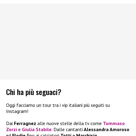
Chi ha più seguaci?
Oggi facciamo un tour tra i vip italiani più seguiti su
Instagram!
Dai
Ferragnez
alle nuove stelle della tv come
Tommaso
Zorzi
e
Giulia Stabile
. Dalle cantanti
Alessandra Amoroso
ed
Elodie
fino ai calciatori
Totti
e
Marchisio
.