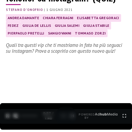
STEFANO D'ONOFRIO
|
1 GIUGNO 2021
ANDREA DAMANTE
CHIARA FERRAGNI
ELISABETTA GREGORACI
FEDEZ
GIULIA DE LELLIS
GIULIA SALEMI
GIULIA STABILE
PIERPAOLO PRETELLI
SANGIOVANNI
TOMMASO ZORZI
Quali tra questi vip che ti mostriamo in foto ha più seguaci
su Instagram? Prova a scoprirlo con questo nuovo quiz!
0:27 /
Ad
hub
Media
POWERED
1
/
2
1:40
BY