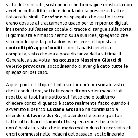
vista del Generale, sostenendo che l’immagine mostrata non
avrebbe nulla di illusorio e ricordando la presenza di altre
fotografie simili.
Garofano
ha spiegato che quelle tracce
erano dovute al trattamento usato per le impronte digitali
insistendo sull’assenza totale di tracce di sangue sulla porta.
Il giornalista è rimasto fermo sulla sua idea, spiegando che
secondo lui quella porta doveva essere sottoposta a
controlli più approfonditi
, come l’analisi genetica
completa, visto che era a poca distanza dalla vittima. Il
Generale, a sua volta,
ha accusato Massimo Giletti di
volerlo provocare
, sottolineando di aver già dato tutte le
spiegazioni del caso.
A quel punto il litigio è finito su
toni più personali
, visto
che il conduttore, sottolineando di non voler mancare di
rispetto ai tuoi, ha insistito sul fatto che è legittimo
chiedere conto di quanto è stato realmente fatto quando è
avvenuto il delitto.
Luciano Grofano
ha continuato a
difendere
il lavoro dei Ris
, ribadendo che erano già stati
fatti tutti gli accertamenti. Una spiegazione che a Giletti
non è bastata, visto che in modo molto duro ha ricordato gli
errori commessi nelle indagini del passato, sottolineando