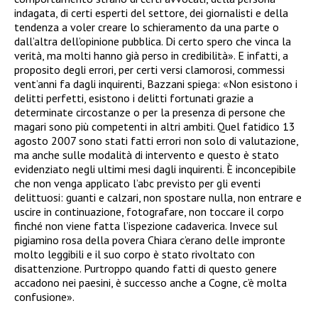
indagata, di certi esperti del settore, dei giornalisti e della
tendenza a voler creare lo schieramento da una parte o
dall’altra dell’opinione pubblica. Di certo spero che vinca la
verità, ma molti hanno già perso in credibilità». E infatti, a
proposito degli errori, per certi versi clamorosi, commessi
vent’anni fa dagli inquirenti, Bazzani spiega: «Non esistono i
delitti perfetti, esistono i delitti fortunati grazie a
determinate circostanze o per la presenza di persone che
magari sono più competenti in altri ambiti. Quel fatidico 13
agosto 2007 sono stati fatti errori non solo di valutazione,
ma anche sulle modalità di intervento e questo è stato
evidenziato negli ultimi mesi dagli inquirenti. È inconcepibile
che non venga applicato l’abc previsto per gli eventi
delittuosi: guanti e calzari, non spostare nulla, non entrare e
uscire in continuazione, fotografare, non toccare il corpo
finché non viene fatta l’ispezione cadaverica. Invece sul
pigiamino rosa della povera Chiara c’erano delle impronte
molto leggibili e il suo corpo è stato rivoltato con
disattenzione. Purtroppo quando fatti di questo genere
accadono nei paesini, è successo anche a Cogne, c’è molta
confusione».