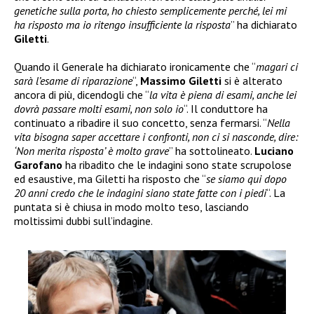
genetiche sulla porta, ho chiesto semplicemente perché, lei mi
ha risposto ma io ritengo insufficiente la risposta
” ha dichiarato
Giletti
.
Quando il Generale ha dichiarato ironicamente che “
magari ci
sarà l’esame di riparazione
“,
Massimo Giletti
si è alterato
ancora di più, dicendogli che “
la vita è piena di esami, anche lei
dovrà passare molti esami, non solo io
“. Il conduttore ha
continuato a ribadire il suo concetto, senza fermarsi. “
Nella
vita bisogna saper accettare i confronti, non ci si nasconde, dire:
‘Non merita risposta’ è molto grave
” ha sottolineato.
Luciano
Garofano
ha ribadito che le indagini sono state scrupolose
ed esaustive, ma Giletti ha risposto che “
se siamo qui dopo
20 anni credo che le indagini siano state fatte con i piedi
“. La
puntata si è chiusa in modo molto teso, lasciando
moltissimi dubbi sull’indagine.