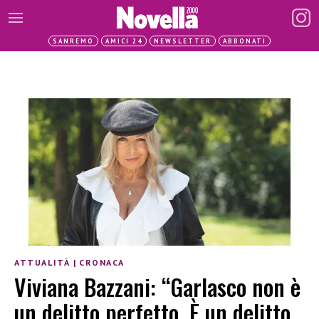
SANREMO
AMICI 24
NEWSLETTER
ABBONATI
ATTUALITÀ
|
CRONACA
Viviana Bazzani: “Garlasco non è
un delitto perfetto. È un delitto