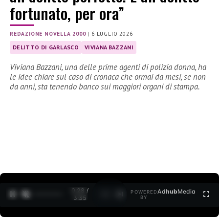
fortunato, per ora”
REDAZIONE NOVELLA 2000
|
6 LUGLIO 2026
DELITTO DI GARLASCO
VIVIANA BAZZANI
Viviana Bazzani, una delle prime agenti di polizia donna, ha
le idee chiare sul caso di cronaca che ormai da mesi, se non
da anni, sta tenendo banco sui maggiori organi di stampa.
0:30 /
Ad
hub
Media
POWERED
1
/
2
3:35
BY