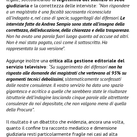
giudiziaria
e la correttezza delle interviste:
“Non rispondere
a un magistrato è una facoltà sacrosanta riconosciuta
all’indagato e, nel caso di specie, suggeritagli dai difensori.
Le
interviste fatte da Andrea Sempio sono state all’insegna della
correttezza, dell’educazione, della chiarezza e della trasparenza
.
Non ha avuto una parola fuori luogo quanto ad accuse ad altri.
Non è mai stato pagato, così come il sottoscritto. Ha
rappresentato la sua versione”
.
Aggiunge inoltre una
critica alla gestione editoriale del
servizio televisivo
:
“Su suggerimento dei difensori
non ha
risposto alle domande dei magistrati che vertevano al 95% su
argomenti tecnici debolissimi
, sistematicamente sconfessati
dalle nostre consulenze. Il vostro servizio ha dato uno spazio
gigantesco e acritico a quelle che sarebbero state le risultanze
istruttorie dell’indagine lasciando cinque parole alle altrettante
consulenze da noi depositate, che non valgono meno di quella
della Procura”
.
Il risultato è un dibattito che evidenzia, ancora una volta,
quanto il confine tra racconto mediatico e dimensione
giudiziaria resti particolarmente fragile nei casi ad alta