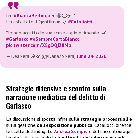
Ieri
#BiancaBerlinguer
😂👏✈️📌
Ha asfaltato il “gentilman” 🤌
#Cataliotti
“Io non accetto le sue scuse e gliele rimando” 💅
#Garlasco
#èSempreCartaBianca
pic.twitter.com/X8gOQI28Mb
— DeaNera 🦂🍓 (@Dana75Nera)
June 24, 2026
Strategie difensive e scontro sulla
narrazione mediatica del delitto di
Garlasco
La discussione si sposta infine sulle
strategie processuali
e
sulla gestione
dell’esposizione pubblica
. Cataliotti difende
le scelte dell’indagato
Andrea Sempio
e del suo entourage
legale, sottolineando la
legittimità del silenzio in sede