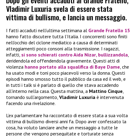
Dopo gli eventi accaduti al Grande Fratello,
Vladimir Luxuria svela di essere stata
vittima di bullismo, e lancia un messaggio.
I fatti accaduti nell’ultima settimana al
Grande Fratello 15
hanno fatto discutere tutta l’Italia. I concorrenti sono finiti
nell’occhio del ciclone mediatico a causa di determinati
atteggiamenti poco consoni alla trasmissione. I ragazzi,
infatti,
si sono schierati contro
Aida Nizar
, bullizzandola
,
deridendola ed offendendola gravemente. Questi atti di
violenza
hanno portato alla squalifica di
Baye Dame
, che
ha usato modi e toni poco piacevoli verso la donna. Questi
episodi hanno smosso tutto il pubblico da casa ed il web, e
in tutti i talk si è parlato di quello che stava accadendo
all’interno nella casa. Questa mattina, a
Mattino Cinque
,
tornando sull’argomento,
Vladimir Luxuria
è intervenuta
facendo una rivelazione.
L’ex parlamentare ha raccontato di essere stata a sua volta
vittima di bullismo diversi anni fa. Dopo aver confessato la
cosa, ha voluto lanciare anche un messaggio a tutte le
persone che vengono perseguitate e torturate senza