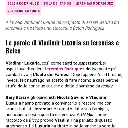
BELEN RODRIGUEZ
ISOLA DEI FAMOSI
JEREMIAS RODRIGUEZ
VLADIMIR-LUXURIA
A TV Mia Vladimir Luxuria ha confidato di essere delusa da
Jeremias e ha tirato una stoccata a Belen Rodriguez
Le parole di Vladimir Luxuria su Jeremias e
Belen
Vladimir
Luxuria
, così come tanti telespettatori, si
aspettava di vedere
Jeremias
Rodriguez
decisamente più
combattivo a
L’Isola
dei
Famosi
. Dopo appena 5 settimane,
invece, l’ex naufrago ha scelto di fare ritorno a casa perché
stufo delle continue critiche e delle dinamiche da
reality.
Ilary Blasi
e gli opinionisti
Nicola Savino
e
Vladimir
Luxuria
hanno provato a convincerlo a restare, ma con
scarsi risultati.
Jeremias
è tornato dalla sua famiglia,
rinunciando così a questa esperienza. A
TV Mia
, come
raccolto da
Biccy,
proprio
Vladimir
ha parlato di questo
argomento. La
Luxuria
ha tirato in ballo anche la sorella