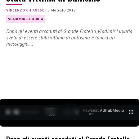
VINCENZO CHIANESE
|
2 MAGGIO 2018
VLADIMIR-LUXURIA
Dopo gli eventi accaduti al Grande Fratello, Vladimir Luxuria
svela di essere stata vittima di bullismo, e lancia un
messaggio.…
0:30 /
Ad
hub
Media
POWERED
1
/
2
1:40
BY