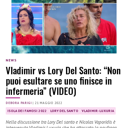
NEWS
Vladimir vs Lory Del Santo: “Non
puoi esultare se uno finisce in
infermeria” (VIDEO)
DEBORA PARIGI
|
21 MAGGIO 2022
ISOLA DEI FAMOSI 2022
LORY DEL SANTO
VLADIMIR-LUXURIA
Nella discussione tra Lory Del santo e Nicolas Vaporidis è
intervenuta Vladimir Luxuria che ha attaccato la naufraga.