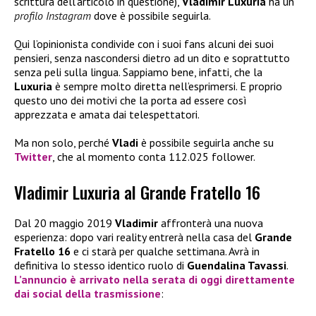
scrittura dell’articolo in questione),
Vladimir Luxuria
ha un
profilo Instagram
dove è possibile seguirla.
Qui l’opinionista condivide con i suoi fans alcuni dei suoi
pensieri, senza nascondersi dietro ad un dito e soprattutto
senza peli sulla lingua. Sappiamo bene, infatti, che la
Luxuria
è sempre molto diretta nell’esprimersi. E proprio
questo uno dei motivi che la porta ad essere così
apprezzata e amata dai telespettatori.
Ma non solo, perché
Vladi
è possibile seguirla anche su
Twitter
, che al momento conta 112.025 follower.
Vladimir Luxuria al Grande Fratello 16
Dal 20 maggio 2019
Vladimir
affronterà una nuova
esperienza: dopo vari reality entrerà nella casa del
Grande
Fratello
16
e ci starà per qualche settimana. Avrà in
definitiva lo stesso identico ruolo di
Guendalina Tavassi
.
L’annuncio è arrivato nella serata di oggi direttamente
dai social della trasmissione
: