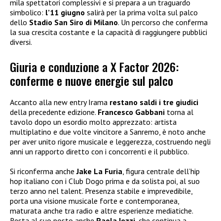
mila spettatori complessivi e si prepara a un traguardo
simbolico:
l’11 giugno
salirà per la prima volta sul palco
dello
Stadio San Siro di Milano
. Un percorso che conferma
la sua crescita costante e la capacità di raggiungere pubblici
diversi.
Giuria e conduzione a X Factor 2026:
conferme e nuove energie sul palco
Accanto alla new entry Irama
restano saldi i tre giudici
della precedente edizione.
Francesco Gabbani
torna al
tavolo dopo un esordio molto apprezzato: artista
multiplatino e due volte vincitore a Sanremo, è noto anche
per aver unito rigore musicale e leggerezza, costruendo negli
anni un rapporto diretto con i concorrenti e il pubblico.
Si riconferma anche
Jake La Furia
, figura centrale dell’hip
hop italiano con i Club Dogo prima e da solista poi, al suo
terzo anno nel talent. Presenza stabile e imprevedibile,
porta una visione musicale forte e contemporanea,
maturata anche tra radio e altre esperienze mediatiche.
Resta al suo posto anche
Paola Iezzi
, che continua a