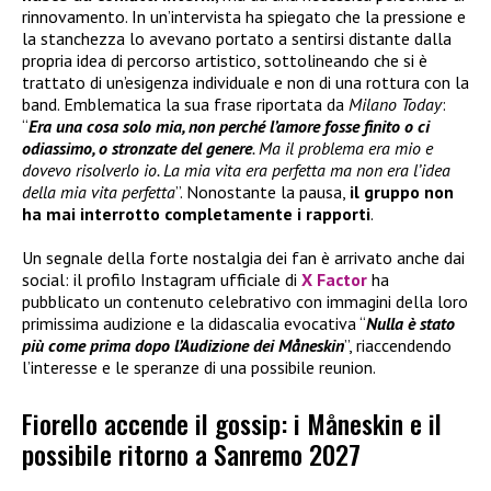
rinnovamento. In un’intervista ha spiegato che la pressione e
la stanchezza lo avevano portato a sentirsi distante dalla
propria idea di percorso artistico, sottolineando che si è
trattato di un’esigenza individuale e non di una rottura con la
band. Emblematica la sua frase riportata da
Milano Today
:
“
Era una cosa solo mia, non perché l’amore fosse finito o ci
odiassimo, o stronzate del genere
. Ma il problema era mio e
dovevo risolverlo io. La mia vita era perfetta ma non era l’idea
della mia vita perfetta
”. Nonostante la pausa,
il gruppo
non
ha
mai interrotto completamente i rapporti
.
Un segnale della forte nostalgia dei fan è arrivato anche dai
social: il profilo Instagram ufficiale di
X Factor
ha
pubblicato un contenuto celebrativo con immagini della loro
primissima audizione e la didascalia evocativa “
Nulla è stato
più come prima dopo l’Audizione dei Måneskin
”, riaccendendo
l’interesse e le speranze di una possibile reunion.
Fiorello accende il gossip: i Måneskin e il
possibile ritorno a Sanremo 2027