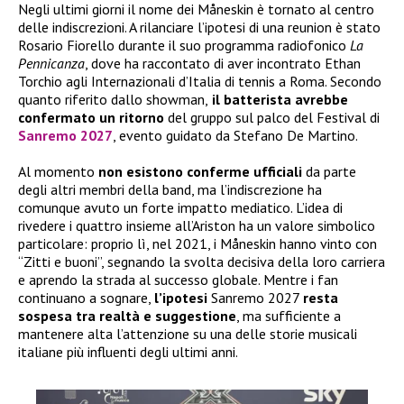
Negli ultimi giorni il nome dei Måneskin è tornato al centro
delle indiscrezioni. A rilanciare l’ipotesi di una reunion è stato
Rosario Fiorello durante il suo programma radiofonico
La
Pennicanza
, dove ha raccontato di aver incontrato Ethan
Torchio agli Internazionali d’Italia di tennis a Roma. Secondo
quanto riferito dallo showman,
il batterista avrebbe
confermato
un ritorno
del gruppo sul palco del Festival di
Sanremo 2027
, evento guidato da Stefano De Martino.
Al momento
non esistono conferme ufficiali
da parte
degli altri membri della band, ma l’indiscrezione ha
comunque avuto un forte impatto mediatico. L’idea di
rivedere i quattro insieme all’Ariston ha un valore simbolico
particolare: proprio lì, nel 2021, i Måneskin hanno vinto con
“Zitti e buoni”, segnando la svolta decisiva della loro carriera
e aprendo la strada al successo globale. Mentre i fan
continuano a sognare,
l’ipotesi
Sanremo 2027
resta
sospesa tra realtà e suggestione
, ma sufficiente a
mantenere alta l’attenzione su una delle storie musicali
italiane più influenti degli ultimi anni.