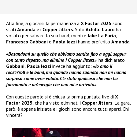
Alla fine, a giocarsi la permanenza a
X Factor 2025
sono
stati
Amanda
e i
Copper Jitters
. Solo
Achille Lauro
ha
votato per salvare la sua band, mentre
Jake La Furia
,
Francesco Gabbani
e
Paola Iezzi
hanno preferito
Amanda
.
«Basandomi su quello che abbiamo sentito fino a oggi, seppur
con tanto rispetto, ma elimino i Copper Jitters»
, ha dichiarato
Gabbani.
Paola Iezzi
invece ha aggiunto:
«Io amo il
rock’n’roll e le band, ma quando hanno suonato non mi hanno
sorpreso come avrei voluto. C’è stato qualcosa che non ha
funzionato e un’energia che non mi è arrivata».
Con queste parole si è chiusa la prima puntata live di
X
Factor 2025,
che ha visto eliminati i
Copper Jitters
. La gara,
però, è appena iniziata e i giochi sono ancora tutti aperti. Chi
vincerà?