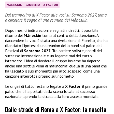
MANESKIN
SANREMO
X FACTOR
Dal trampolino di X Factor alle voci su Sanremo 2027, torna
a circolare il sogno di una reunion dei Måneskin.
Dopo mesi di indiscrezioni e segnali indiretti, il possibile
ritorno dei
Måneskin
torna al centro dell’attenzione. A
riaccendere le voci è stata una rivelazione di Fiorello, che ha
rilanciato l’ipotesi di una reunion della band sul palco del
Festival di
Sanremo 2027
. Tra carriere soliste, ricordi del
successo internazionale e un legame mai del tutto
interrotto, l’idea di rivedere il gruppo insieme ha riaperto
anche una sottile vena di malinconia: quella di una band che
ha lasciato il suo momento più alto sospeso, come una
canzone interrotta proprio sul ritornello.
Le origini di tutto restano legate a
X Factor
, il primo grande
palco che li ha portati dalla scena locale al successo
nazionale, aprendo la strada alla loro ascesa mondiale.
Dalle strade di Roma a X Factor: la nascita