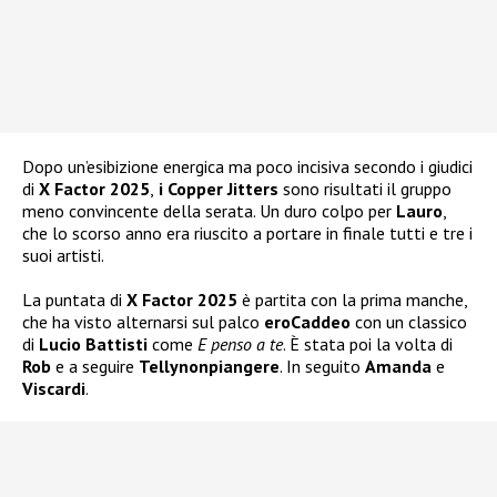
Dopo un’esibizione energica ma poco incisiva secondo i giudici
di
X Factor 2025
,
i Copper Jitters
sono risultati il gruppo
meno convincente della serata. Un duro colpo per
Lauro
,
che lo scorso anno era riuscito a portare in finale tutti e tre i
suoi artisti.
La puntata di
X Factor 2025
è partita con la prima manche,
che ha visto alternarsi sul palco
eroCaddeo
con un classico
di
Lucio Battisti
come
E penso a te
. È stata poi la volta di
Rob
e a seguire
Tellynonpiangere
. In seguito
Amanda
e
Viscardi
.