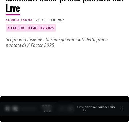
Live
ANDREA SANNA
|
24 OTTOBRE 2025
X FACTOR
X FACTOR 2025
Scopriamo insieme chi sono gli eliminati della prima
puntata di X Factor 2025
0:30 /
Ad
hub
Media
POWERED
1
/
2
1:40
BY