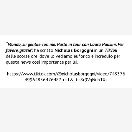
“Mondo, sii gentile con me. Parto in tour con Laura Pausini. Per
favore, grazie”,
ha scritto
Nicholas Borgogni
in un
TikTok
delle scorse ore, dove lo vediamo euforico e incredulo per
questa news così importante per lui.
https://www.tiktok.com/@nicholasborgogni/video/743376
4996485647648?_r=1&_t=8r9VgNubTXs