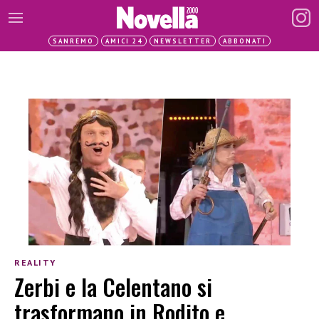
SANREMO
AMICI 24
NEWSLETTER
ABBONATI
REALITY
Zerbi e la Celentano si
trasformano in Rodito e