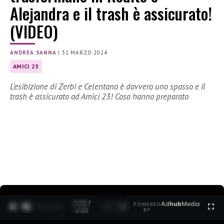
Alejandra e il trash è assicurato!
(VIDEO)
ANDREA SANNA
|
31 MARZO 2024
AMICI 23
L’esibizione di Zerbi e Celentano è davvero uno spasso e il
trash è assicurato ad Amici 23! Cosa hanno preparato
0:30 /
Ad
hub
Media
POWERED
1
/
2
3:35
BY