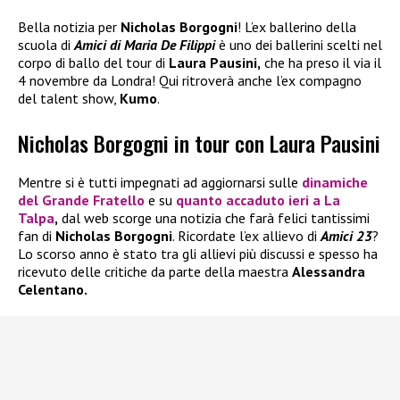
Bella notizia per
Nicholas Borgogni
! L’ex ballerino della
scuola di
Amici di Maria De Filippi
è uno dei ballerini scelti nel
corpo di ballo del tour di
Laura Pausini,
che ha preso il via il
4 novembre da Londra! Qui ritroverà anche l’ex compagno
del talent show,
Kumo
.
Nicholas Borgogni in tour con Laura Pausini
Mentre si è tutti impegnati ad aggiornarsi sulle
dinamiche
del
Grande Fratello
e su
quanto accaduto ieri a
La
Talpa
,
dal web scorge una notizia che farà felici tantissimi
fan di
Nicholas Borgogni
. Ricordate l’ex allievo di
Amici 23
?
Lo scorso anno è stato tra gli allievi più discussi e spesso ha
ricevuto delle critiche da parte della maestra
Alessandra
Celentano.