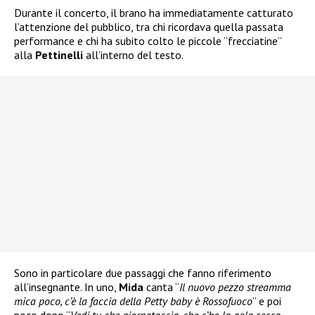
Durante il concerto, il brano ha immediatamente catturato
l’attenzione del pubblico, tra chi ricordava quella passata
performance e chi ha subito colto le piccole “frecciatine”
alla
Pettinelli
all’interno del testo.
Sono in particolare due passaggi che fanno riferimento
all’insegnante. In uno,
Mida
canta “
Il nuovo pezzo streamma
mica poco, c’è la faccia della Petty baby è Rossofuoco
” e poi
poco dopo “
Vedi tu che giornataccia, che c’ho la gola secca,