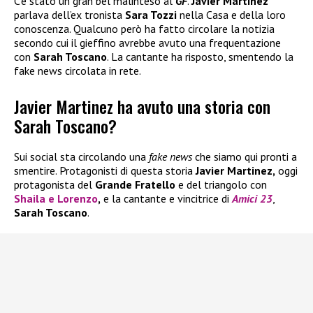
C’è stato un gran bel malinteso al
GF
.
Javier Martinez
parlava dell’ex tronista
Sara Tozzi
nella Casa e della loro
conoscenza. Qualcuno però ha fatto circolare la notizia
secondo cui il gieffino avrebbe avuto una frequentazione
con
Sarah Toscano
. La cantante ha risposto, smentendo la
fake news circolata in rete.
Javier Martinez ha avuto una storia con
Sarah Toscano?
Sui social sta circolando una
fake news
che siamo qui pronti a
smentire. Protagonisti di questa storia
Javier Martinez,
oggi
protagonista del
Grande Fratello
e del triangolo con
Shaila
e
Lorenzo
,
e la cantante e vincitrice di
Amici 23
,
Sarah Toscano
.