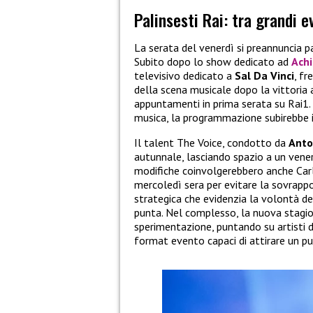
Palinsesti Rai: tra grandi 
La serata del venerdì si preannuncia p
Subito dopo lo show dedicato ad
Achi
televisivo dedicato a
Sal Da Vinci
, fr
della scena musicale dopo la vittoria 
appuntamenti in prima serata su Rai1.
musica, la programmazione subirebbe i
Il talent The Voice, condotto da
Anto
autunnale, lasciando spazio a un venerdì
modifiche coinvolgerebbero anche Car
mercoledì sera per evitare la sovrappo
strategica che evidenzia la volontà del
punta. Nel complesso, la nuova stagione
sperimentazione, puntando su artisti d
format evento capaci di attirare un pu