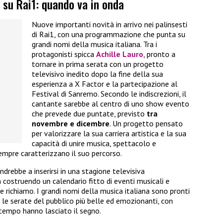
o su Rai1: quando va in onda
Nuove importanti novità in arrivo nei palinsesti
di Rai1, con una programmazione che punta su
grandi nomi della musica italiana. Tra i
protagonisti spicca
Achille Lauro
, pronto a
tornare in prima serata con un progetto
televisivo inedito dopo la fine della sua
esperienza a X Factor e la partecipazione al
Festival di Sanremo. Secondo le indiscrezioni, il
cantante sarebbe al centro di uno show evento
che prevede due puntate, previsto
tra
novembre e dicembre
. Un progetto pensato
per valorizzare la sua carriera artistica e la sua
capacità di unire musica, spettacolo e
empre caratterizzano il suo percorso.
ndrebbe a inserirsi in una stagione televisiva
a costruendo un calendario fitto di eventi musicali e
 richiamo. I grandi nomi della musica italiana sono pronti
re le serate del pubblico più belle ed emozionanti, con
 tempo hanno lasciato il segno.