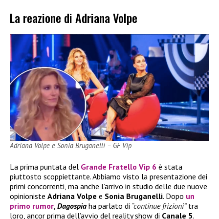
La reazione di Adriana Volpe
Adriana Volpe e Sonia Bruganelli – GF Vip
La prima puntata del
Grande Fratello Vip 6
è stata
piuttosto scoppiettante. Abbiamo visto la presentazione dei
primi concorrenti, ma anche l’arrivo in studio delle due nuove
opinioniste
Adriana Volpe
e
Sonia Bruganelli
. Dopo
un
primo rumor
,
Dagospia
ha parlato di
“continue frizioni”
tra
loro, ancor prima dell’avvio del reality show di
Canale 5
.