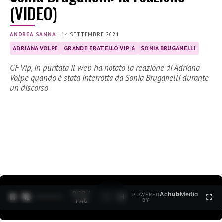
(VIDEO)
ANDREA SANNA
|
14 SETTEMBRE 2021
ADRIANA VOLPE
GRANDE FRATELLO VIP 6
SONIA BRUGANELLI
GF Vip, in puntata il web ha notato la reazione di Adriana
Volpe quando è stata interrotta da Sonia Bruganelli durante
un discorso
0:12 /
Ad
hub
Media
POWERED
1
/
2
1:40
BY