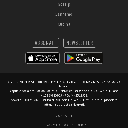
Gossip
Sanremo
Cucina
ABBONATI
NEWSLETTER
Visibilia Editrice S.r.l.
con sede in Via Privata Giovannino De Grassi 12/12A, 20123
Milano.
Capitale sociale € 100.000,00 I.V. - C.F./P.IVA ed iscrizione alla C.C.I.A.A. di Milano
N.10269990965 - REA MI-2519578.
Novella 2000 © 2026. Iscritta al ROC con il n.37767. Tutti i diritti di proprietà
letteraria ed artistica riservati.
CONTATTI
PRIVACY E COOKIES POLICY