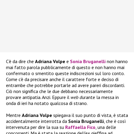
C’è da dire che
Adriana Volpe
e
Sonia Bruganelli
non hanno
mai fatto parola pubblicamente di questo e non hanno mai
confermato o smentito queste indiscrezioni sul loro conto.
Come c’è da precisare anche il carattere forte e deciso di
entrambe che potrebbe portarle ad avere pareri discordanti.
Ciò non significa che le due debbano necessariamente
provare antipatia. Anzi. Eppure il
web d
urante la messa in
onda di ieri ha notato qualcosa di strano.
Mentre
Adriana Volpe
spiegava il suo punto di vista, è stata
accidentalmente interrotta da
Sonia Bruganelli
, che è così
intervenuta per dire la sua su
Raffaella Fico
, una delle
concorrenti. Ma è stata la reazione dell’ex gieffina ad