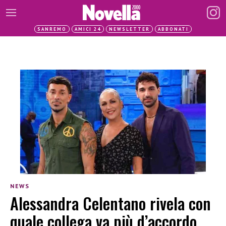
SANREMO
AMICI 24
NEWSLETTER
ABBONATI
NEWS
Alessandra Celentano rivela con
quale collega va più d’accordo