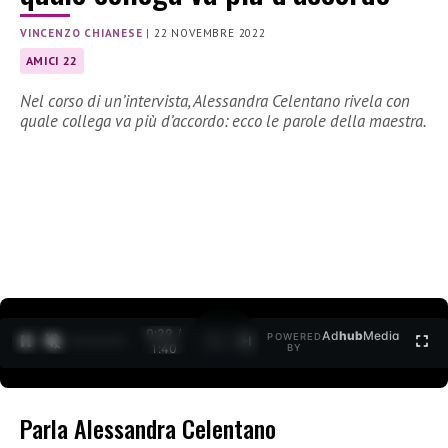
VINCENZO CHIANESE
|
22 NOVEMBRE 2022
AMICI 22
Nel corso di un’intervista, Alessandra Celentano rivela con
quale collega va più d’accordo: ecco le parole della maestra.
0:30 /
Ad
hub
Media
POWERED
1
/
2
1:40
BY
Parla Alessandra Celentano