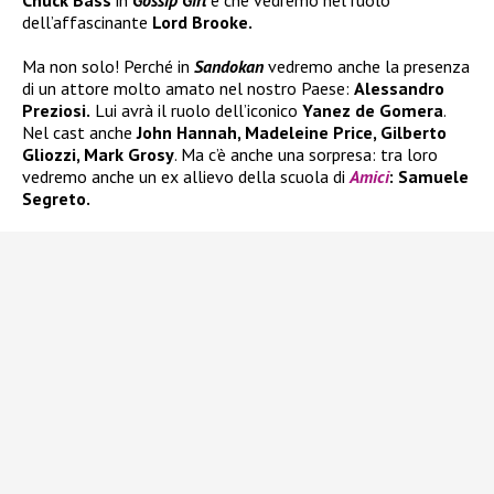
Chuck Bass
in
Gossip Girl
e che vedremo nel ruolo
dell’affascinante
Lord Brooke.
Ma non solo! Perché in
Sandokan
vedremo anche la presenza
di un attore molto amato nel nostro Paese:
Alessandro
Preziosi.
Lui avrà il ruolo dell’iconico
Yanez de Gomera
.
Nel cast anche
John Hannah, Madeleine Price, Gilberto
Gliozzi, Mark Grosy
. Ma c’è anche una sorpresa: tra loro
vedremo anche un ex allievo della scuola di
Amici
: Samuele
Segreto.