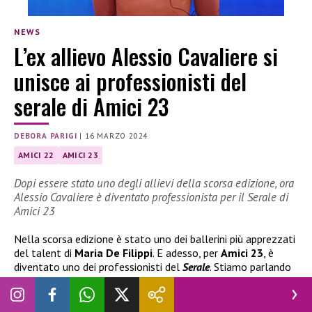
NEWS
L’ex allievo Alessio Cavaliere si
unisce ai professionisti del
serale di Amici 23
DEBORA PARIGI
|
16 MARZO 2024
AMICI 22
AMICI 23
Dopi essere stato uno degli allievi della scorsa edizione, ora
Alessio Cavaliere è diventato professionista per il Serale di
Amici 23
Nella scorsa edizione è stato uno dei ballerini più apprezzati
del talent di
Maria De Filippi
. E adesso, per
Amici 23
, è
diventato uno dei professionisti del
Serale
. Stiamo parlando
di
Alessio Cavaliere
, ex allievo di
Raimondo Todaro
, che è
riuscito a conquistare questo importate traguardo.