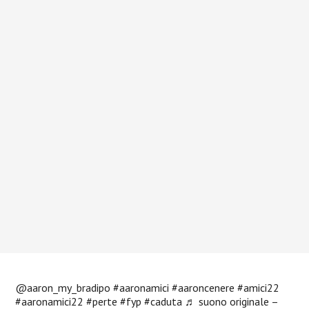
@aaron_my_bradipo
#aaronamici
#aaroncenere
#amici22
#aaronamici22
#perte
#fyp
#caduta
♬ suono originale –