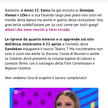
Ballerino di
Amici 22
,
Samu
ha già recitato in
Stranizza
d’amuri
e
L’Ora
e si sta facendo largo pian piano non solo nel
mondo della danza ma anche in quello della recitazione. Una
gran bella soddisfazione per lui così come per tutti quegli
allievi che sono riusciti a farsi strada.
Le riprese da quanto emerso e si apprende sul sito
dell’Ansa, inizieranno il 22 aprile
a
Formello
, dove
Sandokan
inaugurerà il nuovo Teatro 7. Ma toccheranno non
solo il
Lazio
ma anche la
Toscana
, l’isola di
Reunion
e anche
la
Calabria
, dov’è presente la colonia inglese di
Labuan
a
Lamezia Terme
, con il sostegno della Film Commission e
Regione Calabria.
Non vediamo l’ora di scoprire il lavoro completato!