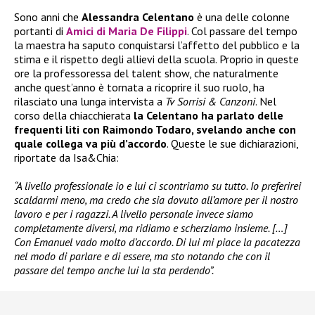
Sono anni che
Alessandra Celentano
è una delle colonne
portanti di
Amici di Maria De Filippi
. Col passare del tempo
la maestra ha saputo conquistarsi l’affetto del pubblico e la
stima e il rispetto degli allievi della scuola. Proprio in queste
ore la professoressa del talent show, che naturalmente
anche quest’anno è tornata a ricoprire il suo ruolo, ha
rilasciato una lunga intervista a
Tv Sorrisi & Canzoni
. Nel
corso della chiacchierata
la Celentano ha parlato delle
frequenti liti con Raimondo Todaro, svelando anche con
quale collega va più d’accordo
. Queste le sue dichiarazioni,
riportate da Isa&Chia:
“A livello professionale io e lui ci scontriamo su tutto. Io preferirei
scaldarmi meno, ma credo che sia dovuto all’amore per il nostro
lavoro e per i ragazzi. A livello personale invece siamo
completamente diversi, ma ridiamo e scherziamo insieme. […]
Con Emanuel vado molto d’accordo. Di lui mi piace la pacatezza
nel modo di parlare e di essere, ma sto notando che con il
passare del tempo anche lui la sta perdendo”.