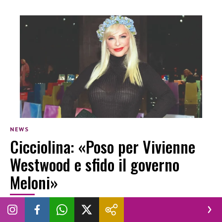
NEWS
Cicciolina: «Poso per Vivienne
Westwood e sfido il governo
Meloni»
LUCA BURINI
|
4 AGOSTO 2026
CICCIOLINA
GOVERNO MELONI
LUCA BURINI
POLITICA