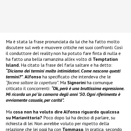
Ma è stata la frase pronunciata da lui che ha fatto molto
discutere sul web e muovere critiche nei suoi confronti. Così
il conduttore del reality non ha potuto fare finta di nulla e
ha fatto una bella ramanzina all’ex volto di
Temptation
Island.
Ha citato la frase del farla saltare e ha detto:
“Diciamo dei termini molto intimidatori. Come nascono questi
termini?”
.
Alfonso
ha specificato che intendeva che le
“faceva saltare la copertura”
. Ma
Signorini
ha comunque
criticato il concorrenti:
“Ok, però è una bruttissima espressione.
Mi ricorda un po’ la camorra degli anni ’50. Ogni riferimento è
ovviamente casuale, per carità”.
Ma
cosa non ha voluto dire Alfonso riguardo qualcosa
su Mariavittoria?
Poco dopo lui ha deciso di parlare, su
richiesta di lei. Non avrebbe voluto per rispetto della
relazione che lei oggi ha con
Tommaso
. In pratica, secondo