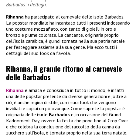
Barbados: i dettagli.
Rihanna
ha partecipato al carnevale delle isole Barbados.
La popstar mondiale ha incantato tutti i presenti indossando
uno costume mozzafiato, con tanto di gioielli in oro e
bronzo e piume colorate. La cantante, originaria proprio
dell’isola caraibica, è quindi tornata nella sua patria natale
per festeggiare assieme alla sua gente. Ma ecco tutti i
dettagli del suo look da favola.
Rihanna, il grande ritorno al carnevale
delle Barbados
Rihanna
è amata e conosciuta in tutto il mondo, è infatti
una delle popstar preferite da diverse generazioni e, oltre a
ciò, è anche regina di stile, con i suoi look che vengono
invidiati e copiai un pò ovunque. Come saprete la popstar è
originaria delle
isole Barbados
e, in occasione del Grand
Kadooment Day, ovvero la festa che pone fine al Crop Over
e che celebra la conclusione del raccolto della canna da
zucchero sull’isola, è tornata proprio nella sua terra natale,