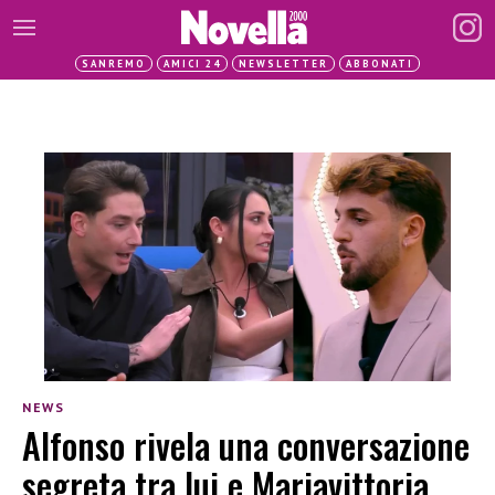
SANREMO
AMICI 24
NEWSLETTER
ABBONATI
NEWS
Alfonso rivela una conversazione
segreta tra lui e Mariavittoria,