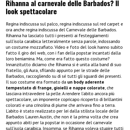
Rihanna al carnevale delle Barbados? Il
look spettacolare
Regina indiscussa sul palco, regina indiscussa sul red carpet e
ora anche regina indiscussa del Carnevale delle Barbados.
Rihanna ha lasciato tutti i presenti ai festeggiamenti
sull’isola caraibica letteralmente senza parole, indossando
un costume mozzafiato. Video e foto del look hanno subito
fatto il giro del web, con i fan della popstar incantati dalla
loro beniamina. Ma, come era fatto questo costume?
Innanzitutto diciamo che Rihanna si è unita alla band di suo
fratello, gli Aura, sfilando appunto per le strade delle
Barbados, raccogliendo su di sé tutti gli sguardi dei presenti.
Il suo costume era formato da
un body aderente
tempestato di frange, gioielli e nappe colorate
, che
lasciava intravedere la pelle. A rendere l’abito ancora più
spettacolare, un imponente copricapo ricoperto di brillantini
colorati e una crinolina di piume che arrivava fino a terra.
L’abito è stato realizzato per lei dalla stilista locale delle
Barbados Lauren Austin, che non è la prima volta che crea
appunto abiti per la popstar in occasione del carnevale
sull’isola caraibica. Insomma, se Rihanna voleva stupire tutti