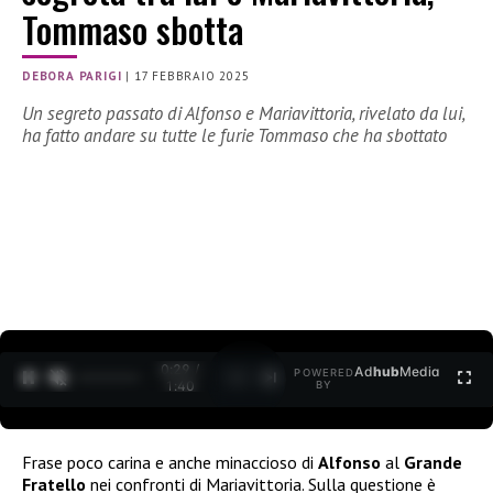
Tommaso sbotta
DEBORA PARIGI
|
17 FEBBRAIO 2025
Un segreto passato di Alfonso e Mariavittoria, rivelato da lui,
ha fatto andare su tutte le furie Tommaso che ha sbottato
0:30 /
Ad
hub
Media
POWERED
1
/
2
1:40
BY
Frase poco carina e anche minaccioso di
Alfonso
al
Grande
Fratello
nei confronti di Mariavittoria. Sulla questione è